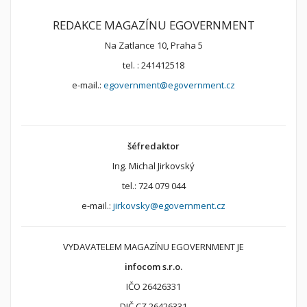
REDAKCE MAGAZÍNU EGOVERNMENT
Na Zatlance 10, Praha 5
tel. : 241412518
e-mail.:
egovernment@egovernment.cz
šéfredaktor
Ing. Michal Jirkovský
tel.: 724 079 044
e-mail.:
jirkovsky@egovernment.cz
VYDAVATELEM MAGAZÍNU EGOVERNMENT JE
infocom s.r.o.
IČO 26426331
DIČ CZ 26426331