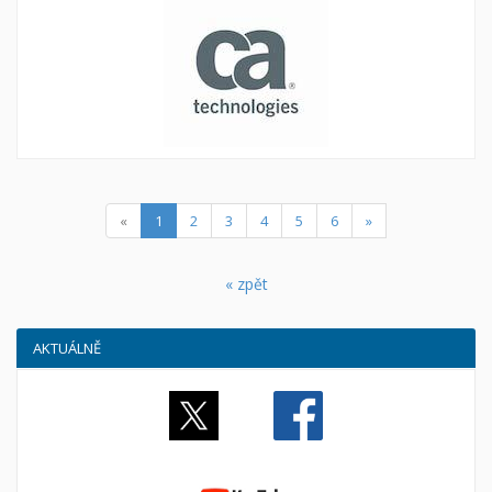
(current)
«
1
2
3
4
5
6
»
« zpět
AKTUÁLNĚ