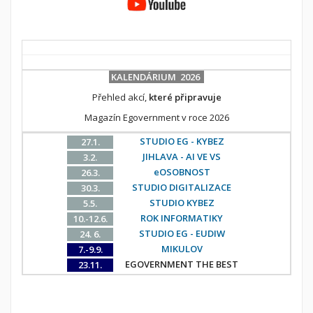
KALENDÁRIUM 2026
Přehled akcí,
které připravuje
Magazín Egovernment v roce 2026
STUDIO EG - KYBEZ
27.1.
JIHLAVA - AI VE VS
3.2.
eOSOBNOST
26.3.
STUDIO DIGITALIZACE
30.3.
STUDIO KYBEZ
5.5.
ROK INFORMATIKY
10.-12.6.
STUDIO EG - EUDIW
24. 6.
MIKULOV
7.-9.9.
EGOVERNMENT THE BEST
23.11.