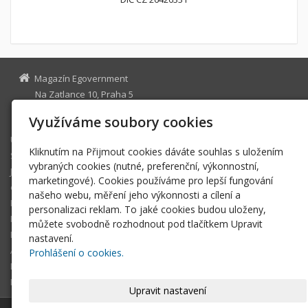
Magazín Egovernment
Na Zatlance 10, Praha 5
egovernment@egovernment.cz
Využíváme soubory cookies
Úvodní stránka
Kliknutím na Přijmout cookies dáváte souhlas s uložením
STUDIO
vybraných cookies (nutné, preferenční, výkonnostní,
JIHLAVA
marketingové). Cookies používáme pro lepší fungování
eOSOBNOST
našeho webu, měření jeho výkonnosti a cílení a
ROK INFORMATIKY
personalizaci reklam. To jaké cookies budou uloženy,
MIKULOV
můžete svobodně rozhodnout pod tlačítkem Upravit
EGOVERNMENT THE BEST
nastavení.
ARCHIV MAGAZÍNU
Prohlášení o cookies.
DOTAZ
REGISTRACE ČTENÁŘE
Upravit nastavení