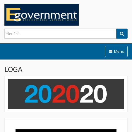
Hled
Menu
LOGA