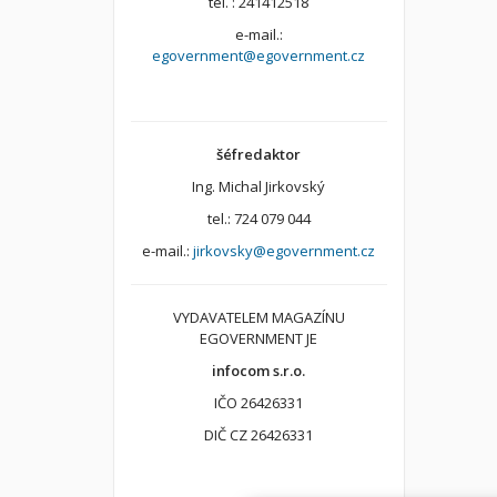
tel. : 241412518
e-mail.:
egovernment@egovernment.cz
šéfredaktor
Ing. Michal Jirkovský
tel.: 724 079 044
e-mail.:
jirkovsky@egovernment.cz
VYDAVATELEM MAGAZÍNU
EGOVERNMENT JE
infocom s.r.o.
IČO 26426331
DIČ CZ 26426331