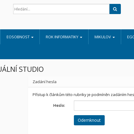
Hledat
EOSOBNOST
ROK INFORMATIKY
MIKULOV
EG
ÁLNÍ STUDIO
Zadání hesla
Přístup k článkům této rubriky je podmíněn zadáním hes
Heslo: