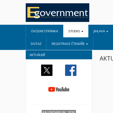
ÚVODNÍ STRÁNKA
STUDIO
JIHLAVA
DOTAZ
REGISTRACE ČTENÁŘE
AKTUÁLNĚ
AKTU
KALENDÁRIUM 2026