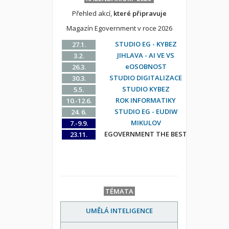
Přehled akcí,
které připravuje
Magazín Egovernment v roce 2026
STUDIO EG - KYBEZ
27.1.
JIHLAVA - AI VE VS
3.2.
eOSOBNOST
26.3.
STUDIO DIGITALIZACE
30.3.
STUDIO KYBEZ
5.5.
ROK INFORMATIKY
10.-12.6.
STUDIO EG - EUDIW
24. 6.
MIKULOV
7.-9.9.
EGOVERNMENT THE BEST
23.11.
TÉMATA
UMĚLÁ INTELIGENCE