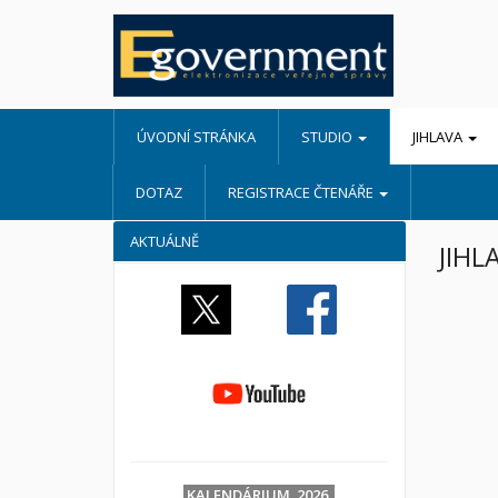
ÚVODNÍ STRÁNKA
STUDIO
JIHLAVA
DOTAZ
REGISTRACE ČTENÁŘE
AKTUÁLNĚ
JIHL
KALENDÁRIUM 2026