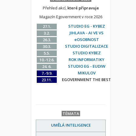
Přehled akcí,
které připravuje
Magazín Egovernment v roce 2026
STUDIO EG - KYBEZ
27.1.
JIHLAVA - AI VE VS
3.2.
eOSOBNOST
26.3.
STUDIO DIGITALIZACE
30.3.
STUDIO KYBEZ
5.5.
ROK INFORMATIKY
10.-12.6.
STUDIO EG - EUDIW
24. 6.
MIKULOV
7.-9.9.
EGOVERNMENT THE BEST
23.11.
TÉMATA
UMĚLÁ INTELIGENCE