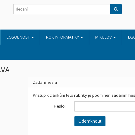
Hledat
EOSOBNOST
ROK INFORMATIKY
MIKULOV
EG
AVA
Zadání hesla
Přístup k článkům této rubriky je podmíněn zadáním hes
Heslo: