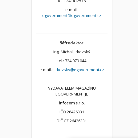
tel. : 241412518
e-mail.:
egovernment@egovernment.cz
šéfredaktor
Ing. Michal Jirkovský
tel.: 724 079 044
e-mail.:
jirkovsky@egovernment.cz
VYDAVATELEM MAGAZÍNU
EGOVERNMENT JE
infocom s.r.o.
IČO 26426331
DIČ CZ 26426331