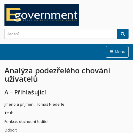
Hled
Menu
Analýza podezřelého chování
uživatelů
A – Přihlašující
Jméno a příjmení: Tomáš Niederle
Titul:
Funkce: obchodní ředitel
Odbor: