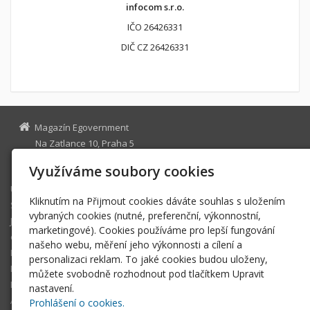
infocom s.r.o.
IČO 26426331
DIČ CZ 26426331
Magazín Egovernment
Na Zatlance 10, Praha 5
egovernment@egovernment.cz
Využíváme soubory cookies
Úvodní stránka
Kliknutím na Přijmout cookies dáváte souhlas s uložením
STUDIO
vybraných cookies (nutné, preferenční, výkonnostní,
JIHLAVA
marketingové). Cookies používáme pro lepší fungování
eOSOBNOST
našeho webu, měření jeho výkonnosti a cílení a
ROK INFORMATIKY
personalizaci reklam. To jaké cookies budou uloženy,
MIKULOV
můžete svobodně rozhodnout pod tlačítkem Upravit
EGOVERNMENT THE BEST
nastavení.
ARCHIV MAGAZÍNU
Prohlášení o cookies.