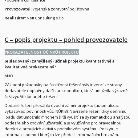
- oddělení compliance
Provozovatel:
Vojenská zdravotní pojišťovna
Realizátor:
Neit Consulting s.r.o.
C – popis projektu – pohled provozovatele
PROKAZATELNOST ÚČINKŮ PROJEKTU
Je sledovaný (zamýšlený) účinek projektu kvantitativně a
kvalitativně prokazatelný?
ANO.
Základní požadavky na funkčnost řešení byly invencí ze strany
dodavatele doplněny další funkcionalitou, která umožnila výrazně
širší využití dodaného řešení.
Dodané řešení přesáhlo úvodní záměr projektu (automatizaci
vykazovací povinnosti vůči NÚKIB). Navržené řešení díky dennímu
loadu dat umožnilo mnohem širší využití se systematickou analýzou
podezřelého chování uživatelů a je využíváno pro pravidelnou
detekci alarmujících aktivit v podnikovém systému. Poskytuje
informace, pomocí kterých lze předejít informačním hrozbám.