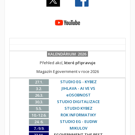
KALENDÁRIUM 2026
Přehled akcí,
které připravuje
Magazín Egovernment v roce 2026
STUDIO EG - KYBEZ
27.1.
JIHLAVA - AI VE VS
3.2.
eOSOBNOST
26.3.
STUDIO DIGITALIZACE
30.3.
STUDIO KYBEZ
5.5.
ROK INFORMATIKY
10.-12.6.
STUDIO EG - EUDIW
24. 6.
MIKULOV
7.-9.9.
EGOVERNMENT THE BEST