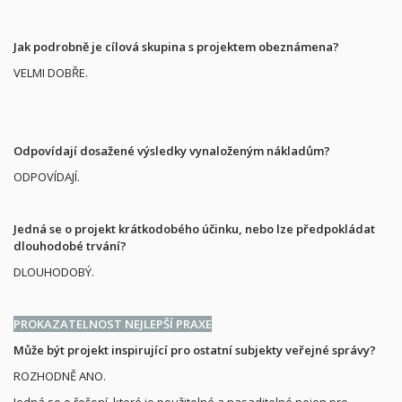
Jak podrobně je cílová skupina s projektem obeznámena?
VELMI DOBŘE.
Odpovídají dosažené výsledky vynaloženým nákladům?
ODPOVÍDAJÍ.
Jedná se o projekt krátkodobého účinku, nebo lze předpokládat
dlouhodobé trvání?
DLOUHODOBÝ.
PROKAZATELNOST NEJLEPŠÍ PRAXE
Může být projekt inspirující pro ostatní subjekty veřejné správy?
ROZHODNĚ ANO.
Jedná se o řešení, které je použitelné a nasaditelné nejen pro