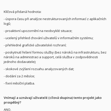
Klíčová přidaná hodnota:
- úspora času při analýze nestrukturovaných informací z aplikačních
logů;
- proaktivní upozornění na neobvyklé situace;
- ucelený přehled chování uživatelů v informačním systému;
- přehledné grafické uživatelské rozhraní;
- poskytnutí řešení formou služby (bez nároků na infrastrukturu, bez
nároků na administraci a support, celá služba v zodpovědnosti
jednoho dodavatele);
- skokové zvýšení rozsahu analyzovaných dat;
- dodání za 2 měsíce;
- fixní měsíční platba.
Vnímají a uznávají uživatelé (cílová skupina) tento projekt jako
prospěšný?
ANO.