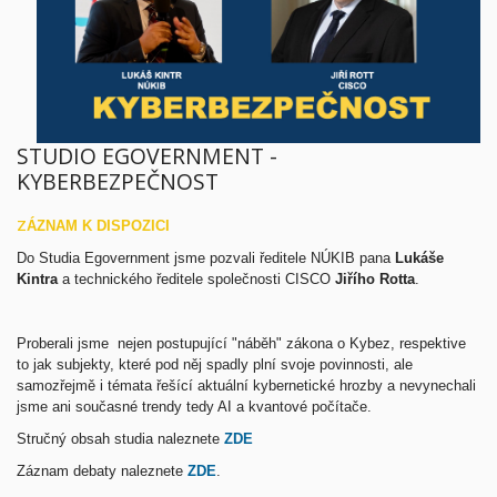
STUDIO EGOVERNMENT -
KYBERBEZPEČNOST
Z
ÁZNAM K DISPOZICI
Do Studia Egovernment jsme pozvali ředitele NÚKIB pana
Lukáše
Kintra
a technického ředitele společnosti CISCO
Jiřího Rotta
.
Proberali jsme nejen postupující "náběh" zákona o Kybez, respektive
to jak subjekty, které pod něj spadly plní svoje povinnosti, ale
samozřejmě i témata řešící aktuální kybernetické hrozby a nevynechali
jsme ani současné trendy tedy AI a kvantové počítače.
Stručný obsah studia naleznete
ZDE
Záznam debaty naleznete
ZDE
.