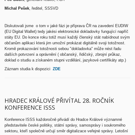
Michal Pešek
, ředitel, SSSVD
Diskutovali jsme o tom v jaké fázi je příprava ČR na zavedení EUDIW
(EU Digital Wallet) tedy jakési elektronické dokladovky fungující napříč
státy EU. Do konce roku totiž musí každý členský stát nabídnout svým
občanům aplikaci která jim umožní prokázat digitálně svoji totožnost.
Kromě prokazování totožnosti sebou "dokladovka" může nést řadu
dalších potvrzení a oprávnění ( občanský, řidičský, zbrojní průkaz,
doklad o studiu a získaném stupni vzdělání, jazykové certifikáty atp.)
Záznam studia k dispozici
ZDE
HRADEC KRÁLOVÉ PŘIVÍTAL 28. ROČNÍK
KONFERENCE ISSS
Konference ISSS každoročně přivádí do Hradce Králové významné
představitele české politiky, státní správy, samosprávy i soukromého
sektoru, kteří společně určují směr digitalizace veřejné správy. Letošní