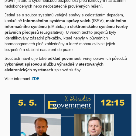
právní jistotu a kybernetickou bezpečnost před rizikovým nasazením
nedokončených nebo nedostatečně prověřených řešení.
Jedná se o soubor systémů veřejné správy s celostátním dopadem,
konkrétně
Informačního systému správy voleb
(ISSV),
matričního
informačního systému
(eMatrika) a
elektronického systému tvorby
právních předpisů
(eLegislativa). U všech těchto projektů byly
identifikovány zásadní překážky, které nebyly v původních
harmonogramech plně zohledněny a které mohou ovlivnit jejich
bezpečné a stabilní nasazení do praxe.
Součástí návrhu je také
odklad povinnosti
veřejnoprávních původců
vykonávat spisovou službu výhradně v atestovaných
elektronických systémech
spisové služby.
Více informací
ZDE