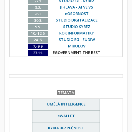
STUDIO EG - KYBEZ
27.1.
JIHLAVA - AI VE VS
3.2.
eOSOBNOST
26.3.
STUDIO DIGITALIZACE
30.3.
STUDIO KYBEZ
5.5.
ROK INFORMATIKY
10.-12.6.
STUDIO EG - EUDIW
24. 6.
MIKULOV
7.-9.9.
EGOVERNMENT THE BEST
23.11.
TÉMATA
UMĚLÁ INTELIGENCE
eWALLET
KYBERBEZPEČNOST