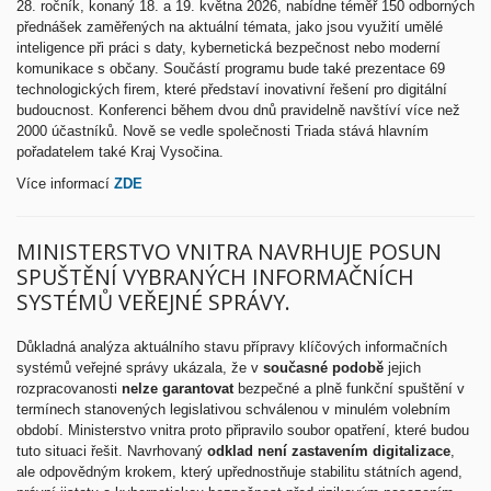
28. ročník, konaný 18. a 19. května 2026, nabídne
téměř 150 odborných
přednášek zaměřených na aktuální témata, jako jsou využití umělé
inteligence při práci s daty, kybernetická bezpečnost nebo moderní
komunikace s občany. Součástí programu bude také prezentace 69
technologických firem, které představí inovativní řešení pro digitální
budoucnost. Konferenci během dvou dnů pravidelně navštíví více než
2000 účastníků. Nově se vedle společnosti Triada stává hlavním
pořadatelem také Kraj Vysočina.
Více informací
ZDE
MINISTERSTVO VNITRA NAVRHUJE POSUN
SPUŠTĚNÍ VYBRANÝCH INFORMAČNÍCH
SYSTÉMŮ VEŘEJNÉ SPRÁVY.
Důkladná analýza aktuálního stavu přípravy klíčových informačních
systémů veřejné správy ukázala, že v
současné podobě
jejich
rozpracovanosti
nelze garantovat
bezpečné a plně funkční spuštění v
termínech stanovených legislativou schválenou v minulém volebním
období. Ministerstvo vnitra proto připravilo soubor opatření, které budou
tuto situaci řešit. Navrhovaný
odklad není zastavením digitalizace
,
ale odpovědným krokem, který upřednostňuje stabilitu státních agend,