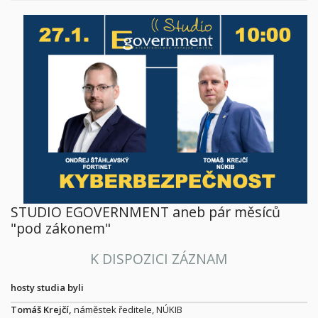
STUDIO EGOVERNMENT aneb pár měsíců
"pod zákonem"
K DISPOZICI ZÁZNAM
hosty studia byli
Tomáš Krejčí,
náměstek ředitele, NÚKIB