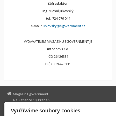
šéfredaktor
Ing. Michal Jirkovský
tel.: 724 079 044
e-mail.:
jirkovsky@egovernment.cz
VYDAVATELEM MAGAZÍNU EGOVERNMENT JE
infocom s.r.o.
IČO 26426331
DIČ CZ 26426331
Magazín Egovernment
Na Zatlance 10, Praha 5
egovernment@egovernment.cz
Využíváme soubory cookies