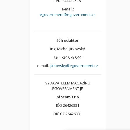
tel. : 241412518
e-mail.:
egovernment@egovernment.cz
šéfredaktor
Ing. Michal Jirkovský
tel.: 724 079 044
e-mail.:
jirkovsky@egovernment.cz
VYDAVATELEM MAGAZÍNU
EGOVERNMENT JE
infocom s.r.o.
IČO 26426331
DIČ CZ 26426331