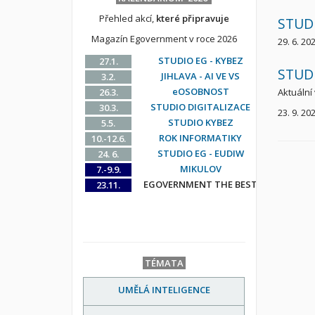
Přehled akcí,
které připravuje
STUDI
Magazín Egovernment v roce 2026
29. 6. 20
STUDIO EG - KYBEZ
27.1.
STUDI
JIHLAVA - AI VE VS
3.2.
eOSOBNOST
26.3.
Aktuální 
STUDIO DIGITALIZACE
30.3.
23. 9. 20
STUDIO KYBEZ
5.5.
ROK INFORMATIKY
10.-12.6.
STUDIO EG - EUDIW
24. 6.
MIKULOV
7.-9.9.
EGOVERNMENT THE BEST
23.11.
TÉMATA
UMĚLÁ INTELIGENCE