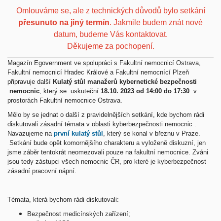
Omlouváme se, ale z technických důvodů bylo setkání
přesunuto na jiný termín
. Jakmile budem znát nové
datum, budeme Vás kontaktovat.
Děkujeme za pochopení.
Magazín Egovernment ve spolupráci s Fakultní nemocnicí Ostrava,
Fakultní nemocnicí Hradec Králové a Fakultní nemocnící Plzeň
připravuje další
Kulatý stůl manažerů kybernetické bezpečnosti
nemocnic
, který se uskuteční
18.10. 2023 od 14:00 do 17:30
v
prostorách Fakultní nemocnice Ostrava.
Mělo by se jednat o další z pravidelnějších setkání, kde bychom rádi
diskutovali zásadní témata v oblasti kyberbezpečnosti nemocnic .
Navazujeme na
první kulatý stůl
, který se konal v březnu v Praze.
Setkání bude opět komornějšího charakteru a vyloženě diskuzní, jen
jsme záběr tentokrát neomezovali pouze na fakultní nemocnice. Zváni
jsou tedy zástupci všech nemocnic ČR, pro které je kyberbezpečnost
zásadní pracovní nápní.
Témata, která bychom rádi diskutovali:
Bezpečnost medicínských zařízení;