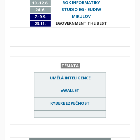
ROK INFORMATIKY
10.-12.6.
STUDIO EG - EUDIW
24. 6.
MIKULOV
7.-9.9.
EGOVERNMENT THE BEST
23.11.
TÉMATA
UMĚLÁ INTELIGENCE
eWALLET
KYBERBEZPEČNOST