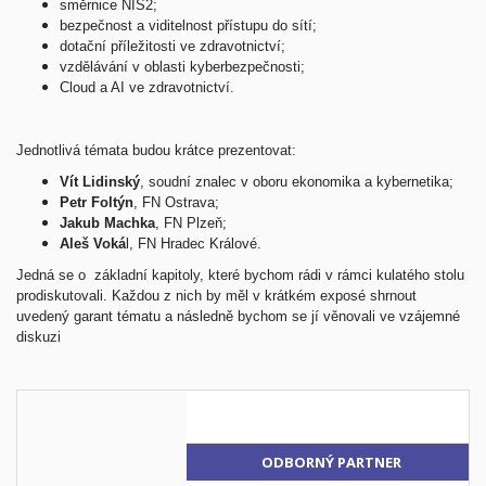
směrnice NIS2;
bezpečnost a viditelnost přístupu do sítí;
dotační příležitosti ve zdravotnictví;
vzdělávání v oblasti kyberbezpečnosti;
Cloud a AI ve zdravotnictví.
Jednotlivá témata budou krátce prezentovat:
Vít Lidinský
, soudní znalec v oboru ekonomika a kybernetika;
Petr Foltýn
, FN Ostrava;
Jakub Machka
, FN Plzeň;
Aleš Voká
l, FN Hradec Králové.
Jedná se o základní kapitoly, které bychom rádi v rámci kulatého stolu
prodiskutovali. Každou z nich by měl v krátkém exposé shrnout
uvedený garant tématu a následně bychom se jí věnovali ve vzájemné
diskuzi
VE
ODBORNÝ PARTNER