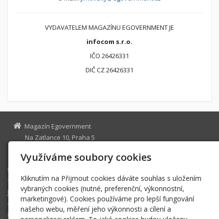
VYDAVATELEM MAGAZÍNU EGOVERNMENT JE
infocom s.r.o.
IČO 26426331
DIČ CZ 26426331
Magazín Egovernment
Na Zatlance 10, Praha 5
egovernment@egovernment.cz
Využíváme soubory cookies
Úvodní stránka
Kliknutím na Přijmout cookies dáváte souhlas s uložením
STUDIO
vybraných cookies (nutné, preferenční, výkonnostní,
JIHLAVA
marketingové). Cookies používáme pro lepší fungování
eOSOBNOST
našeho webu, měření jeho výkonnosti a cílení a
ROK INFORMATIKY