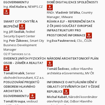
EGOVERNMENTU
DOBĚ DIGITALIZACE SPOLEČNOSTI
Ing.
Aleš Kučera
, NEWPS.CZ
RNDr.
Vladimír Střálka
, Country
Manager, VMware
SMART CITY: CHYTŘE A
RÚIAN A ELF – REFERENČNÍ DATA
Z ČR JAKO SOUČÁST EVROPSKÉ
BEZPEČNĚ
INFRASTRUKTURY PRO
Ing.
Jiří Sedlák
, ředitel
PROSTOROVÉ INFORMACE
Security Expert Center
Ing.
Petr Žákovec
, Smart City
Ing.
Eva Pauknerová
, CSc., ČÚZK
Business Development
Manager
O2 IT Services s.r.o.
EVIDENCE JINÝCH FYZICKÝCH
NÁRODNÍ ARCHITEKTONICKÝ PLÁN
OSOB – ZÁMĚR A REALITA?
Tomáš Šedivec
, odbor Hlavního
Tomáš Hrabík
, Senior
architekta eGovernmentu, MV ČR
obchodní konzultant, ICZ a.s.
POSUZOVÁNÍ PROJEKTŮ
INFORMACE O AKTUÁLNÍM DĚNÍ V
ODBOREM HLAVNÍHO
OBLASTI OTEVŘENÝCH DAT V ČESKÉ
ARCHITEKTA
REPUBLICE
EGOVERNMENTU
Michal Kubáň
, Národní koordinátor
Tomáš Kroupa
, vedoucí
otevřených dat, Odbor Hlavního