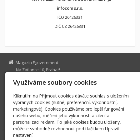
infocom s.r.o.
IČO 26426331
DIČ CZ 26426331
Magazín Egovernment
Na Zatlance 10, Praha 5
egovernment@egovernment.cz
Využíváme soubory cookies
Úvodní stránka
Kliknutím na Přijmout cookies dáváte souhlas s uložením
STUDIO
vybraných cookies (nutné, preferenční, výkonnostní,
JIHLAVA
marketingové). Cookies používáme pro lepší fungování
eOSOBNOST
našeho webu, měření jeho výkonnosti a cílení a
ROK INFORMATIKY
personalizaci reklam. To jaké cookies budou uloženy,
MIKULOV
můžete svobodně rozhodnout pod tlačítkem Upravit
EGOVERNMENT THE BEST
nastavení.