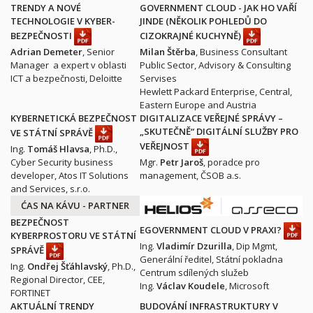
TRENDY A NOVÉ
GOVERNMENT CLOUD - JAK HO VAŘÍ
TECHNOLOGIE V KYBER-
JINDE (NĚKOLIK POHLEDŮ DO
BEZPEČNOSTI
CIZOKRAJNÉ KUCHYNĚ)
Adrian Demeter
, Senior
Milan Štěrba
, Business Consultant
Manager a expert v oblasti
Public Sector, Advisory & Consulting
ICT a bezpečnosti, Deloitte
Servises
Hewlett Packard Enterprise, Central,
Eastern Europe and Austria
KYBERNETICKÁ BEZPEČNOST
DIGITALIZACE VEŘEJNÉ SPRÁVY –
„SKUTEČNĚ“ DIGITÁLNÍ SLUŽBY PRO
VE STÁTNÍ SPRÁVĚ
VEŘEJNOST
Ing.
Tomáš Hlavsa
, Ph.D.,
Cyber Security business
Mgr.
Petr Jaroš
, poradce pro
developer, Atos IT Solutions
management, ČSOB a.s.
and Services, s.r.o.
ĆAS NA KÁVU -
PARTNER
BEZPEČNOST
EGOVERNMENT CLOUD V PRAXI?
KYBERPROSTORU VE STÁTNÍ
Ing.
Vladimír Dzurilla
, Dip Mgmt,
SPRÁVĚ
Generální ředitel, Státní pokladna
Ing.
Ondřej Šťáhlavský
, Ph.D.,
Centrum sdílených služeb
Regional Director, CEE,
Ing.
Václav Koudele
, Microsoft
FORTINET
AKTUÁLNÍ TRENDY
BUDOVÁNÍ INFRASTRUKTURY V