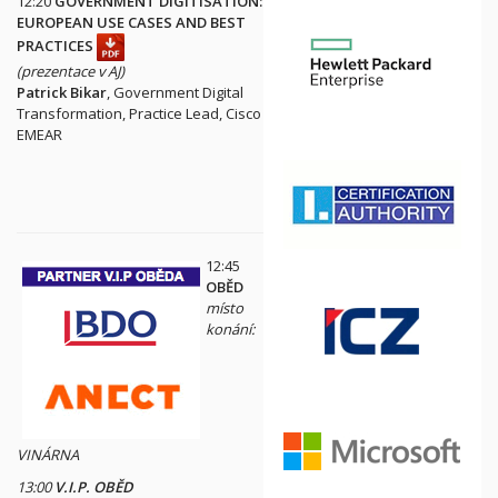
12:20
GOVERNMENT DIGITISATION:
EUROPEAN USE CASES AND BEST
PRACTICES
(prezentace v AJ)
Patrick Bikar
, Government Digital
Transformation, Practice Lead, Cisco
EMEAR
12:45
OBĚD
místo
konání:
VINÁRNA
13:00
V.I.P. OBĚD