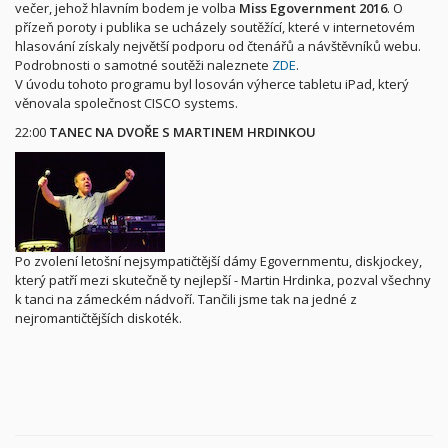
večer, jehož hlavním bodem je volba
Miss Egovernment 2016
. O
přízeň poroty i publika se ucházely soutěžící, které v internetovém
hlasování získaly největší podporu od čtenářů a návštěvníků webu.
Podrobnosti o samotné soutěži naleznete
ZDE
.
V úvodu tohoto programu byl losován výherce tabletu iPad, který
věnovala společnost CISCO systems.
22:00
TANEC NA DVOŘE S MARTINEM HRDINKOU
Po zvolení letošní nejsympatičtější dámy Egovernmentu, diskjockey,
který patří mezi skutečně ty nejlepší - Martin Hrdinka, pozval všechny
k tanci na zámeckém nádvoří. Tančili jsme tak na jedné z
nejromantičtějších diskoték.