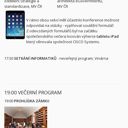
oddělení Strategie a
architekta eGovernmentu,
standardizace, MV ČR
MV ČR
V rámci obou sekcí měli účastníci konference možnost
odpovídat na otázky - vyplňovat soutěžní formulář.
Z odevzdaných formulářů byl na začátku
společenského večera losován výherce
tabletu iPad
který věnovala společnost CISCO Systems.
17:30
SETKÁNÍ INFORMATIKŮ
- neveřejný program, Vinárna
19:00 VEČERNÍ PROGRAM
19:00
PROHLÍDKA ZÁMKU