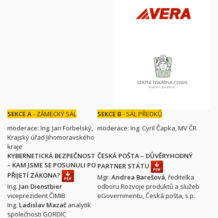
SEKCE A
- ZÁMECKÝ SÁL
SEKCE B
- SÁL PŘEDKŮ
moderace: Ing. Jan Forbelský,
moderace: Ing. Cyril Čapka, MV ČR
Krajský úřad Jihomoravského
kraje
KYBERNETICKÁ BEZPEČNOST
ČESKÁ POŠTA – DŮVĚRYHODNÝ
– KAM JSME SE POSUNULI PO
PARTNER STÁTU
PŘIJETÍ ZÁKONA?
Mgr.
Andrea Barešová
, ředitelka
Ing.
Jan Dienstbier
odboru Rozvoje produktů a služeb
viceprezident ČIMIB
eGovernmentu, Česká pošta, s.p.
Ing.
Ladislav Mazač
analytik
společnosti GORDIC