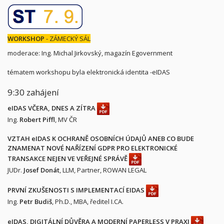
WORKSHOP
- ZÁMECKÝ SÁL
moderace: Ing. Michal Jirkovský, magazín Egovernment
tématem workshopu byla elektronická identita -eIDAS
9:30 zahájení
eIDAS VČERA, DNES A ZÍTRA
Ing.
Robert Piffl
, MV ČR
VZTAH eIDAS K OCHRANĚ OSOBNÍCH ÚDAJŮ ANEB CO BUDE
ZNAMENAT NOVÉ NAŘÍZENÍ GDPR PRO ELEKTRONICKÉ
TRANSAKCE NEJEN VE VEŘEJNÉ SPRÁVĚ
JUDr.
Josef Donát
, LLM, Partner, ROWAN LEGAL
PRVNÍ ZKUŠENOSTI S IMPLEMENTACÍ EIDAS
Ing.
Petr Budiš
, Ph.D., MBA, ředitel I.CA.
eIDAS, DIGITÁLNÍ DŮVĚRA A MODERNÍ PAPERLESS V PRAXI