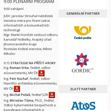
9:00 PLENÁRNÍ PROGRAM
9:00 zahájení
GENERÁLNÍ PARTNER
JUDr. Jaroslav Strouhal náměstek
ministra vnitra pro řízení sekce
informačních a komunikačních
technologií
Mgr. Martin Koníček vedoucí odboru
kancelář ředitelky, Krajský úřad
Jihomoravského kraje
Rostislav Koštial starosta, Město
Mikulov
9:15
STRATEGIE NA PŘÍŠTÍ 4 ROKY
Ing.
Roman Vrba
, ředitel, odbor
eGovernmentu, MV ČR
Ing.
Petr Kuchař
, ředitel, odbor
hlavního architekta eGovernmentu,
MV ČR
ZLATÝ PARTNER
Ing.
Michal Pešek
, ředitel SZR
Ing.
Miroslav Tůma,
Ph.D., ředitel,
Odbor kybernetické bezpečnosti a
koordinace informačních a