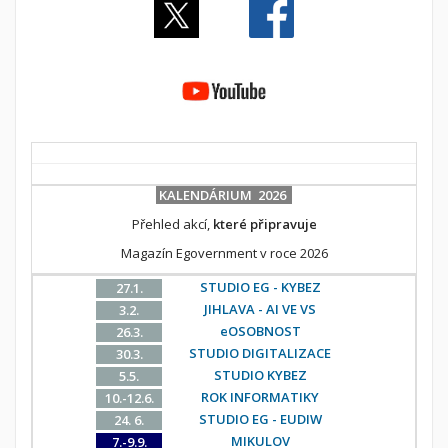
KALENDÁRIUM 2026
Přehled akcí,
které připravuje
Magazín Egovernment v roce 2026
STUDIO EG - KYBEZ
27.1.
JIHLAVA - AI VE VS
3.2.
eOSOBNOST
26.3.
STUDIO DIGITALIZACE
30.3.
STUDIO KYBEZ
5.5.
ROK INFORMATIKY
10.-12.6.
STUDIO EG - EUDIW
24. 6.
MIKULOV
7.-9.9.