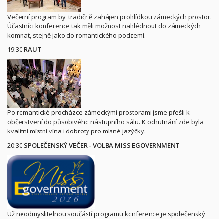
Večerní program byl tradičně zahájen prohlídkou zámeckých prostor.
Účastníci konference tak měli možnost nahlédnout do zámeckých
komnat, stejně jako do romantického podzemí.
19:30
RAUT
Po romantické procházce zámeckými prostorami jsme přešli k
občerstvení do působivého nástupního sálu. K ochutnání zde byla
kvalitní místní vína i dobroty pro mlsné jazýčky.
20:30
SPOLEČENSKÝ VEČER - VOLBA MISS EGOVERNMENT
Už neodmyslitelnou součástí programu konference je společenský