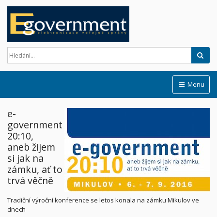
Hled
Menu
e-
government
20:10,
aneb žijem
si jak na
zámku, ať to
trvá věčně
Tradiční výroční konference se letos konala na zámku Mikulov ve
dnech