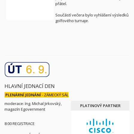
přátel.
Součástí večera bylo vyhlášení výsledků
golfového turnaje.
HLAVNÍ JEDNACÍ DEN
PLENÁRNÍ JEDNÁNÍ
- ZÁMECKÝ SÁL
moderace: Ing. Michal Jirkovský,
PLATINOVÝ PARTNER
magazín Egovernment
8:00 REGISTRACE