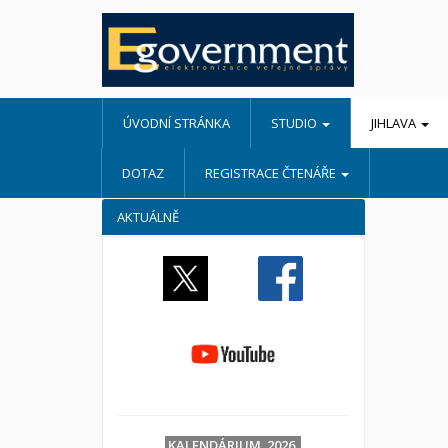
ÚVODNÍ STRÁNKA
STUDIO
JIHLAVA
DOTAZ
REGISTRACE ČTENÁŘE
AKTUÁLNĚ
KALENDÁRIUM 2026