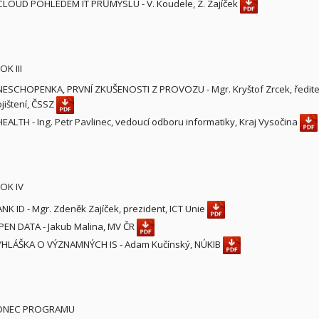
LOUD POHLEDEM IT PRŮMYSLU - V. Koudele, Z. Zajíček
OK III
ESCHOPENKA, PRVNÍ ZKUŠENOSTI Z PROVOZU - Mgr. Kryštof Zrcek, ředitel
jištení, ČSSZ
EALTH - Ing. Petr Pavlinec, vedoucí odboru informatiky, Kraj Vysočina
OK IV
NK ID - Mgr. Zdeněk Zajíček, prezident, ICT Unie
EN DATA - Jakub Malina, MV ČR
YHLÁŠKA O VÝZNAMNÝCH IS - Adam Kučínský, NÚKIB
KONEC PROGRAMU