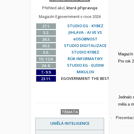
Přehled akcí,
které připravuje
Magazín Egovernment v roce 2026
STUDIO EG - KYBEZ
27.1.
JIHLAVA - AI VE VS
3.2.
eOSOBNOST
26.3.
STUDIO DIGITALIZACE
30.3.
STUDIO KYBEZ
5.5.
Magazín 
ROK INFORMATIKY
10.-12.6.
Pro rok 2
STUDIO EG - EUDIW
24. 6.
MIKULOV
7.-9.9.
EGOVERNMENT THE BEST
23.11.
Jednalo 
měla a m
TÉMATA
·
Prezentací 
UMĚLÁ INTELIGENCE