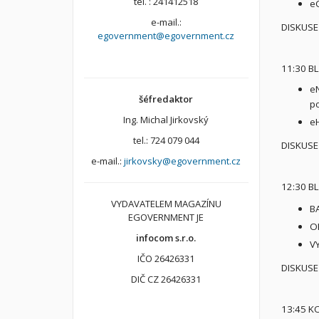
tel. : 241412518
eC
e-mail.:
DISKUSE
egovernment@egovernment.cz
11:30 BL
eN
šéfredaktor
po
Ing. Michal Jirkovský
eH
tel.: 724 079 044
DISKUSE
e-mail.:
jirkovsky@egovernment.cz
12:30 BL
VYDAVATELEM MAGAZÍNU
BA
EGOVERNMENT JE
OP
infocom s.r.o.
V
IČO 26426331
DISKUSE
DIČ CZ 26426331
13:45 