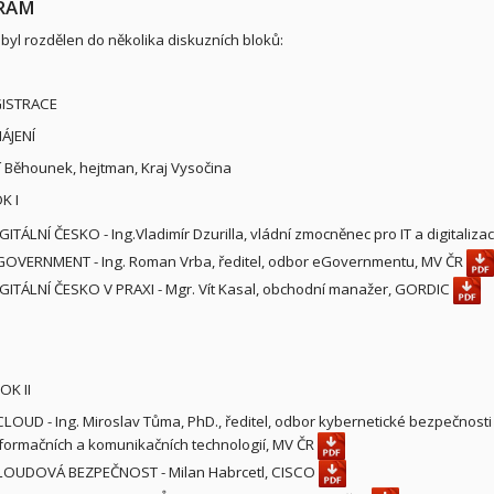
RAM
byl rozdělen do několika diskuzních bloků:
GISTRACE
ÁJENÍ
ří Běhounek, hejtman, Kraj Vysočina
K I
GITÁLNÍ ČESKO - Ing.Vladimír Dzurilla, vládní zmocněnec pro IT a digitalizac
OVERNMENT - Ing. Roman Vrba, ředitel, odbor eGovernmentu, MV ČR
GITÁLNÍ ČESKO V PRAXI - Mgr. Vít Kasal, obchodní manažer, GORDIC
OK II
LOUD - Ing. Miroslav Tůma, PhD., ředitel, odbor kybernetické bezpečnosti
formačních a komunikačních technologií, MV ČR
LOUDOVÁ BEZPEČNOST - Milan Habrcetl, CISCO