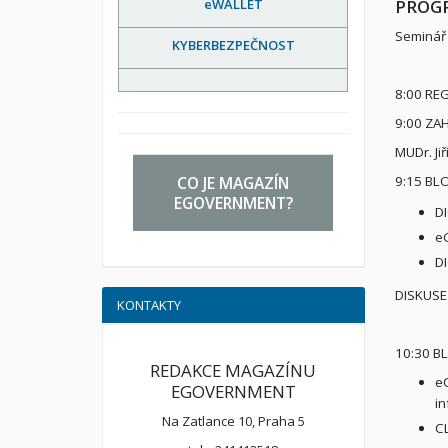
eWALLET
PROG
Seminář 
KYBERBEZPEČNOST
8:00 RE
9:00 ZAH
MUDr. Ji
CO JE MAGAZÍN
9:15 BLO
EGOVERNMENT?
DI
eG
DI
DISKUSE
KONTAKTY
10:30 BL
REDAKCE MAGAZÍNU
eC
EGOVERNMENT
in
Na Zatlance 10, Praha 5
C