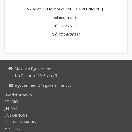
VYDAVATELEM MAGAZÍNU EGOVERNMENT JE
infocom s.r.o.
IČO 26426331
DIČ CZ 26426331
Magazín Egovernment
Na Zatlance 10, Praha 5
egovernment@egovernment.cz
Úvodní stránka
STUDIO
JIHLAVA
eOSOBNOST
ROK INFORMATIKY
MIKULOV