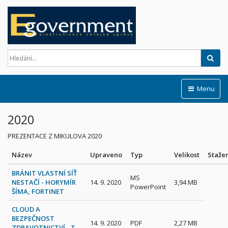
Hled
Menu
2020
PREZENTACE Z MIKULOVA 2020
Název
Upraveno
Typ
Velikost
Staže
BRÁNIT VLASTNÍ SÍŤ
MS
NESTAČÍ - HORYMÍR
14. 9. 2020
3,94 MB
PowerPoint
ŠÍMA, FORTINET
CLOUD A
BEZPEČNOST
14. 9. 2020
PDF
2,27 MB
ZDRAVOTNICTVÍ - T.