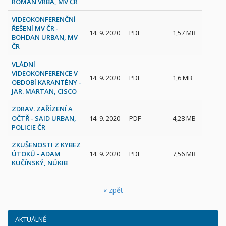
ROMAN VRBA, MV ČR
VIDEOKONFERENČNÍ
ŘEŠENÍ MV ČR -
14. 9. 2020
PDF
1,57 MB
BOHDAN URBAN, MV
ČR
VLÁDNÍ
VIDEOKONFERENCE V
14. 9. 2020
PDF
1,6 MB
OBDOBÍ KARANTÉNY -
JAR. MARTAN, CISCO
ZDRAV. ZAŘÍZENÍ A
OČTŘ - SAID URBAN,
14. 9. 2020
PDF
4,28 MB
POLICIE ČR
ZKUŠENOSTI Z KYBEZ
ÚTOKŮ - ADAM
14. 9. 2020
PDF
7,56 MB
KUČÍNSKÝ, NÚKIB
« zpět
AKTUÁLNĚ