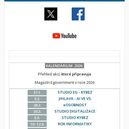
KALENDÁRIUM 2026
Přehled akcí,
které připravuje
Magazín Egovernment v roce 2026
STUDIO EG - KYBEZ
27.1.
JIHLAVA - AI VE VS
3.2.
eOSOBNOST
26.3.
STUDIO DIGITALIZACE
30.3.
STUDIO KYBEZ
5.5.
ROK INFORMATIKY
10.-12.6.