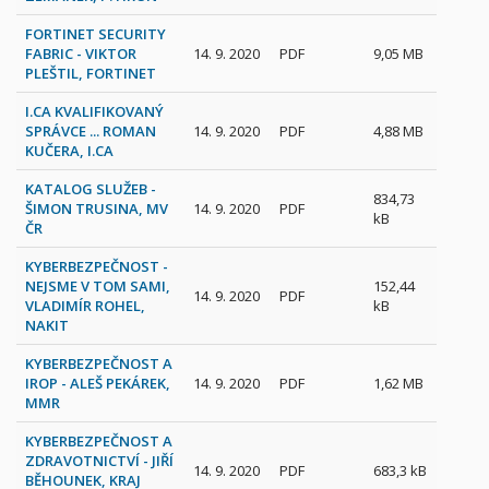
FORTINET SECURITY
FABRIC - VIKTOR
14. 9. 2020
PDF
9,05 MB
PLEŠTIL, FORTINET
I.CA KVALIFIKOVANÝ
SPRÁVCE ... ROMAN
14. 9. 2020
PDF
4,88 MB
KUČERA, I.CA
KATALOG SLUŽEB -
834,73
ŠIMON TRUSINA, MV
14. 9. 2020
PDF
kB
ČR
KYBERBEZPEČNOST -
NEJSME V TOM SAMI,
152,44
14. 9. 2020
PDF
VLADIMÍR ROHEL,
kB
NAKIT
KYBERBEZPEČNOST A
IROP - ALEŠ PEKÁREK,
14. 9. 2020
PDF
1,62 MB
MMR
KYBERBEZPEČNOST A
ZDRAVOTNICTVÍ - JIŘÍ
14. 9. 2020
PDF
683,3 kB
BĚHOUNEK, KRAJ