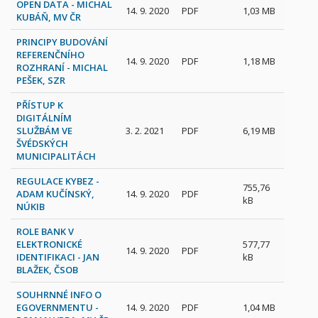
OPEN DATA - MICHAL
14. 9. 2020
PDF
1,03 MB
KUBÁŇ, MV ČR
PRINCIPY BUDOVÁNÍ
REFERENČNÍHO
14. 9. 2020
PDF
1,18 MB
ROZHRANÍ - MICHAL
PEŠEK, SZR
PŘÍSTUP K
DIGITÁLNÍM
SLUŽBÁM VE
3. 2. 2021
PDF
6,19 MB
ŠVÉDSKÝCH
MUNICIPALITÁCH
REGULACE KYBEZ -
755,76
ADAM KUČÍNSKÝ,
14. 9. 2020
PDF
kB
NÚKIB
ROLE BANK V
ELEKTRONICKÉ
577,77
14. 9. 2020
PDF
IDENTIFIKACI - JAN
kB
BLAŽEK, ČSOB
SOUHRNNÉ INFO O
EGOVERNMENTU -
14. 9. 2020
PDF
1,04 MB