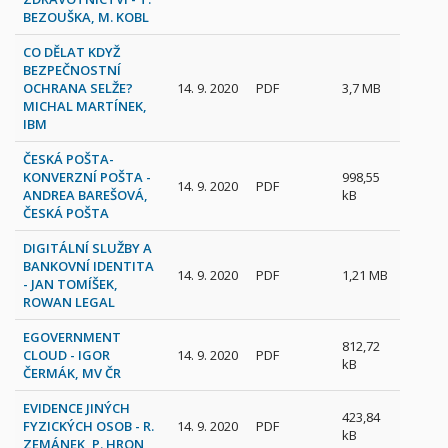
BEZOUŠKA, M. KOBL
CO DĚLAT KDYŽ
BEZPEČNOSTNÍ
OCHRANA SELŽE?
14. 9. 2020
PDF
3,7 MB
MICHAL MARTÍNEK,
IBM
ČESKÁ POŠTA-
KONVERZNÍ POŠTA -
998,55
14. 9. 2020
PDF
ANDREA BAREŠOVÁ,
kB
ČESKÁ POŠTA
DIGITÁLNÍ SLUŽBY A
BANKOVNÍ IDENTITA
14. 9. 2020
PDF
1,21 MB
- JAN TOMÍŠEK,
ROWAN LEGAL
EGOVERNMENT
812,72
CLOUD - IGOR
14. 9. 2020
PDF
kB
ČERMÁK, MV ČR
EVIDENCE JINÝCH
423,84
FYZICKÝCH OSOB - R.
14. 9. 2020
PDF
kB
ZEMÁNEK, P. HRON