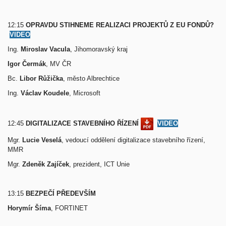
12:15
OPRAVDU STIHNEME REALIZACI PROJEKTŮ Z EU FONDŮ?
VIDEO
Ing.
Miroslav Vacula
, Jihomoravský kraj
Igor Čermák
, MV ČR
Bc.
Libor Růžička
, město Albrechtice
Ing.
Václav Koudele
, Microsoft
12:45
DIGITALIZACE STAVEBNÍHO ŘÍZENÍ
VIDEO
Mgr.
Lucie Veselá
, vedoucí oddělení digitalizace stavebního řízení,
MMR
Mgr.
Zdeněk Zajíček
, prezident, ICT Unie
13:15
BEZPEČÍ PŘEDEVŠÍM
Horymír Šíma
, FORTINET