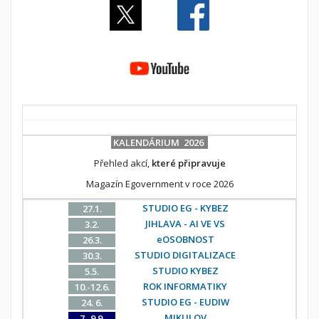
KALENDÁRIUM 2026
Přehled akcí,
které připravuje
Magazín Egovernment v roce 2026
STUDIO EG - KYBEZ
27.1.
JIHLAVA - AI VE VS
3.2.
eOSOBNOST
26.3.
STUDIO DIGITALIZACE
30.3.
STUDIO KYBEZ
5.5.
ROK INFORMATIKY
10.-12.6.
STUDIO EG - EUDIW
24. 6.
MIKULOV
7.-9.9.