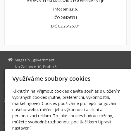
VYDAVATELEM MAGAZÍNU EGOVERNMENT JE
infocom s.r.o.
IČO 26426331
DIČ CZ 26426331
Magazín Egovernment
Na Zatlance 10, Praha 5
egovernment@egovernment.cz
Využíváme soubory cookies
Úvodní stránka
Kliknutím na Přijmout cookies dáváte souhlas s uložením
STUDIO
vybraných cookies (nutné, preferenční, výkonnostní,
JIHLAVA
marketingové). Cookies používáme pro lepší fungování
eOSOBNOST
našeho webu, měření jeho výkonnosti a cílení a
ROK INFORMATIKY
personalizaci reklam. To jaké cookies budou uloženy,
MIKULOV
můžete svobodně rozhodnout pod tlačítkem Upravit
EGOVERNMENT THE BEST
nastavení.