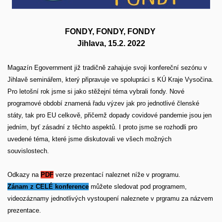
FONDY, FONDY, FONDY
Jihlava, 15.2. 2022
Magazín Egovernment již tradičně zahajuje svoji konfereční sezónu v
Jihlavě seminářem, který připravuje ve spolupráci s KÚ Kraje Vysočina.
Pro letošní rok jsme si jako stěžejní téma vybrali fondy. Nové
programové období znamená řadu výzev jak pro jednotlivé členské
státy, tak pro EU celkově, přičemž dopady covidové pandemie jsou jen
jedním, byť zásadní z těchto aspektů. I proto jsme se rozhodli pro
uvedené téma, které jsme diskutovali ve všech možných
souvislostech.
Odkazy na
PDF
verze prezentací naleznet níže v programu.
Zánam z CELÉ konference
můžete sledovat pod programem,
videozáznamy jednotlivých vystoupení naleznete v prgramu za názvem
prezentace.