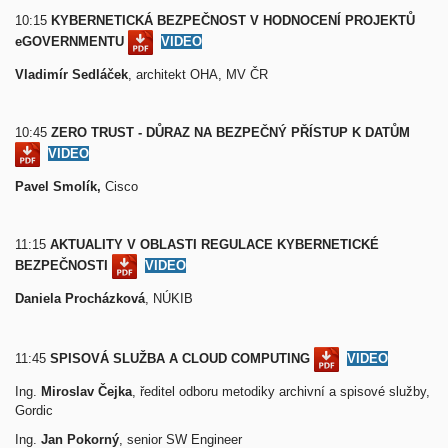
10:15
KYBERNETICKÁ BEZPEČNOST V HODNOCENÍ PROJEKTŮ
eGOVERNMENTU
VIDEO
Vladimír Sedláček
, architekt OHA, MV ČR
10:45
ZERO TRUST - DŮRAZ NA BEZPEČNÝ PŘÍSTUP K DATŮM
VIDEO
Pavel Smolík,
Cisco
11:15
AKTUALITY V OBLASTI REGULACE KYBERNETICKÉ
BEZPEČNOSTI
VIDEO
Daniela Procházková
, NÚKIB
11:45
SPISOVÁ SLUŽBA A CLOUD COMPUTING
VIDEO
Ing.
Miroslav Čejka
, ředitel odboru metodiky archivní a spisové služby,
Gordic
Ing.
Jan
Pokorný
, senior SW Engineer