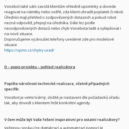
Voicebot také sám zavolá klientům ohledně upomínky a dovede
reagovat na námitky nebo ověřit, zda klient uhradil poplatek či nikoli.
Úředníci mají přehled o zodpovězených dotazech a pokud robot
nezná odpověď, přepojí na úředníka. Dále lez podle
nezodpovězených dotazů nebo chyb Voicebota ladit a vylepšovat i
na nové situace.
Doporučujeme vyzkoušet telefony uvedené zde pro modelové
situace
https://spmo.cz/chytry-urad/
D – popis projektu – pohled realizátora
Popište náročnost technické realizace, včetně případných
specifik:
Voicebot je velmi tvárný, složité je nastavení dle požadavků úřadu
tak, aby dovedl s klientem řešit konkrétní agendy.
V čem může být Vaše řešení inspirativní pro ostatní realizátory?
Veřejnou správu lze digitalizací a automatizací pomocí AI