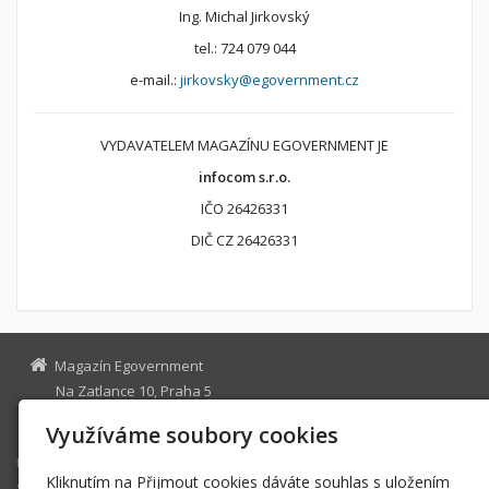
Ing. Michal Jirkovský
tel.: 724 079 044
e-mail.:
jirkovsky@egovernment.cz
VYDAVATELEM MAGAZÍNU EGOVERNMENT JE
infocom s.r.o.
IČO 26426331
DIČ CZ 26426331
Magazín Egovernment
Na Zatlance 10, Praha 5
egovernment@egovernment.cz
Využíváme soubory cookies
Úvodní stránka
Kliknutím na Přijmout cookies dáváte souhlas s uložením
STUDIO