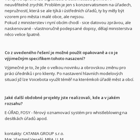
neuvěřitelně zrychlit. Problém je jen s konzervatismem na úřadech,
nepružností, která se ale týká i ústředních úřadů, ty by měly být
vzorem pro města i malé obce, ale nejsou.
Pokud z ministerstev i nyní obcím chodí - sice datovou zprávou, ale
naskenované - vlastnoručně podepsané dopisy, dělají ministerstva
něco velice špatně.
Co z uvedeného řešení je možné použít opakovaně a co je
výjimečným specifikem tohoto nasazení?
Výjimečné je to, že jde o velkou novinku a obrovskou změnu pro
práci úředníků i pro klienty. Po nastavení hlavních modelových
situací již lze Voicebota využít téměř na kterémkoli úřadě měst a obcí.
Jaké další obdobné projekty jste realizovali, kde a v jakém
rozsahu?
E-ÚŘAD, FOSY - férový oznamovací systém pro whistleblowing na
desítkách úřadů apod.
kontakty: CATANIA GROUP s.r.o.
Mgr. Vlastimil Veselý, MBA, LL.M.