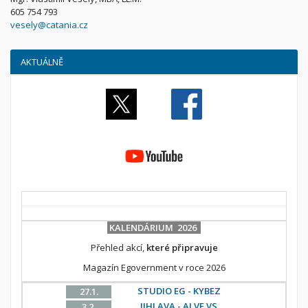
605 754 793
vesely@catania.cz
AKTUÁLNĚ
KALENDÁRIUM 2026
Přehled akcí,
které připravuje
Magazín Egovernment v roce 2026
STUDIO EG - KYBEZ
27.1.
JIHLAVA - AI VE VS
3.2.