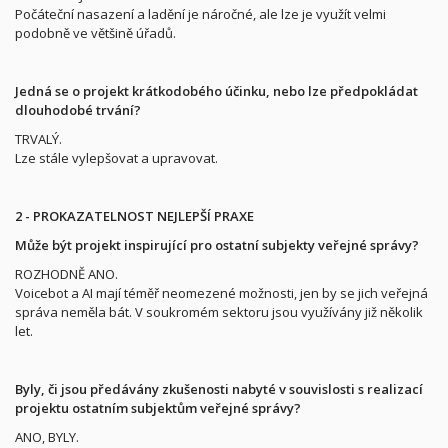
Počáteční nasazení a ladění je náročné, ale lze je využít velmi
podobně ve většině úřadů.
Jedná se o projekt krátkodobého účinku, nebo lze předpokládat
dlouhodobé trvání?
TRVALÝ.
Lze stále vylepšovat a upravovat.
2 - PROKAZATELNOST NEJLEPŠÍ PRAXE
Může být projekt inspirující pro ostatní subjekty veřejné správy?
ROZHODNĚ ANO.
Voicebot a AI mají téměř neomezené možnosti, jen by se jich veřejná
správa neměla bát. V soukromém sektoru jsou využívány již několik
let.
Byly, či jsou předávány zkušenosti nabyté v souvislosti s realizací
projektu ostatním subjektům veřejné správy?
ANO, BYLY.