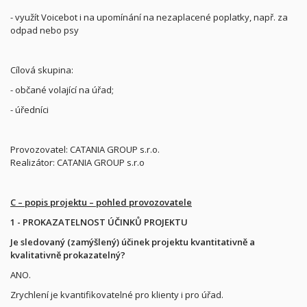
- využít Voicebot i na upomínání na nezaplacené poplatky, např. za
odpad nebo psy
Cílová skupina:
- občané volající na úřad;
- úředníci
Provozovatel: CATANIA GROUP s.r.o.
Realizátor: CATANIA GROUP s.r.o
C – popis projektu – pohled provozovatele
1 - PROKAZATELNOST ÚČINKŮ PROJEKTU
Je sledovaný (zamýšlený) účinek projektu kvantitativně a
kvalitativně prokazatelný?
ANO.
Zrychlení je kvantifikovatelné pro klienty i pro úřad.