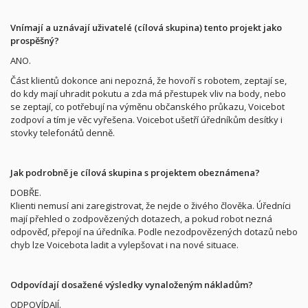
Vnímají a uznávají uživatelé (cílová skupina) tento projekt jako
prospěšný?
ANO.
Část klientů dokonce ani nepozná, že hovoří s robotem, zeptají se,
do kdy mají uhradit pokutu a zda má přestupek vliv na body, nebo
se zeptají, co potřebují na výměnu občanského průkazu, Voicebot
zodpoví a tím je věc vyřešena. Voicebot ušetří úředníkům desítky i
stovky telefonátů denně.
Jak podrobně je cílová skupina s projektem obeznámena?
DOBŘE.
Klienti nemusí ani zaregistrovat, že nejde o živého člověka. Úředníci
mají přehled o zodpovězených dotazech, a pokud robot nezná
odpověď, přepojí na úředníka. Podle nezodpovězených dotazů nebo
chyb lze Voicebota ladit a vylepšovat i na nové situace.
Odpovídají dosažené výsledky vynaloženým nákladům?
ODPOVÍDAJÍ.