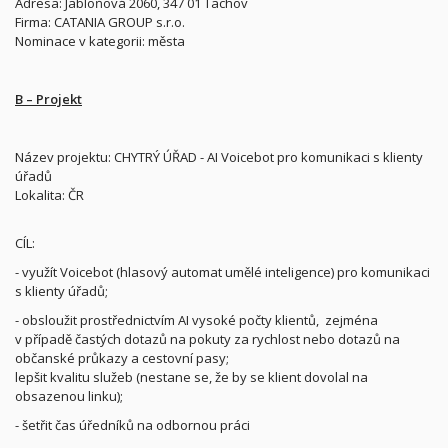
Adresa: Jabloňová 2060, 347 01 Tachov
Firma: CATANIA GROUP s.r.o.
Nominace v kategorii: města
B – Projekt
Název projektu: CHYTRÝ ÚŘAD - AI Voicebot pro komunikaci s klienty
úřadů
Lokalita: ČR
CÍL:
- využít Voicebot (hlasový automat umělé inteligence) pro komunikaci
s klienty úřadů;
- obsloužit prostřednictvím AI vysoké počty klientů,
zejména
v případě častých dotazů na pokuty za rychlost nebo dotazů na
občanské průkazy a cestovní pasy;
lepšit kvalitu služeb (nestane se, že by se klient dovolal na
obsazenou linku);
- šetřit čas úředníků na odbornou práci