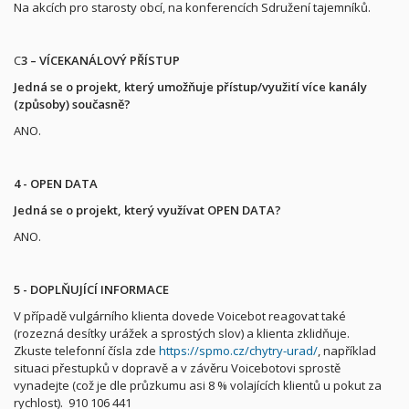
Na akcích pro starosty obcí, na konferencích Sdružení tajemníků.
C
3 – VÍCEKANÁLOVÝ PŘÍSTUP
Jedná se o projekt, který umožňuje přístup/využití více kanály
(způsoby) současně?
ANO.
4 - OPEN DATA
Jedná se o projekt, který využívat OPEN DATA?
ANO.
5 - DOPLŇUJÍCÍ INFORMACE
V
případě vulgárního klienta dovede Voicebot reagovat také
(rozezná desítky urážek a sprostých slov) a klienta zklidňuje.
Zkuste telefonní čísla zde
https://spmo.cz/chytry-urad/
,
například
situaci přestupků v dopravě a v závěru Voicebotovi sprostě
vynadejte (což je dle průzkumu asi 8 % volajících klientů u pokut za
rychlost). 910 106 441