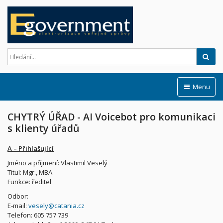
Hled
Menu
CHYTRÝ ÚŘAD - AI Voicebot pro komunikaci
s klienty úřadů
A – Přihlašující
Jméno a příjmení: Vlastimil Veselý
Titul: Mgr., MBA
Funkce: ředitel
Odbor:
E-mail:
vesely@catania.cz
Telefon: 605 757 739