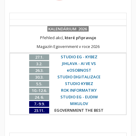
KALENDÁRIUM 2026
Přehled akcí,
které připravuje
Magazín Egovernment v roce 2026
STUDIO EG - KYBEZ
27.1.
JIHLAVA - AI VE VS
3.2.
eOSOBNOST
26.3.
STUDIO DIGITALIZACE
30.3.
STUDIO KYBEZ
5.5.
ROK INFORMATIKY
10.-12.6.
STUDIO EG - EUDIW
24. 6.
MIKULOV
7.-9.9.
EGOVERNMENT THE BEST
23.11.