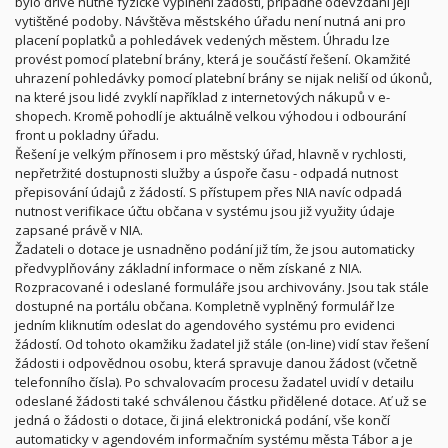
bylo dříve nutné fyzické vyplnění žádosti, případně odevzdání její
vytištěné podoby. Návštěva městského úřadu není nutná ani pro
placení poplatků a pohledávek vedených městem. Úhradu lze
provést pomocí platební brány, která je součástí řešení. Okamžité
uhrazení pohledávky pomocí platební brány se nijak neliší od úkonů,
na které jsou lidé zvyklí například z internetových nákupů v e-
shopech. Kromě pohodlí je aktuálně velkou výhodou i odbourání
front u pokladny úřadu.
Řešení je velkým přínosem i pro městský úřad, hlavně v rychlosti,
nepřetržité dostupnosti služby a úspoře času - odpadá nutnost
přepisování údajů z žádostí. S přístupem přes NIA navíc odpadá
nutnost verifikace účtu občana v systému jsou již využity údaje
zapsané právě v NIA.
Žadateli o dotace je usnadněno podání již tím, že jsou automaticky
předvyplňovány základní informace o něm získané z NIA.
Rozpracované i odeslané formuláře jsou archivovány. Jsou tak stále
dostupné na portálu občana. Kompletně vyplněný formulář lze
jedním kliknutím odeslat do agendového systému pro evidenci
žádostí. Od tohoto okamžiku žadatel již stále (on-line) vidí stav řešení
žádosti i odpovědnou osobu, která spravuje danou žádost (včetně
telefonního čísla). Po schvalovacím procesu žadatel uvidí v detailu
odeslané žádosti také schválenou částku přidělené dotace. Ať už se
jedná o žádosti o dotace, či jiná elektronická podání, vše končí
automaticky v agendovém informačním systému města Tábor a je