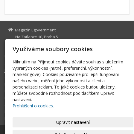
Magazín Egovernment
Na Zatlance 10, Praha 5
egovernment@egovernment.cz
Využíváme soubory cookies
Úvodní stránka
Kliknutím na Přijmout cookies dáváte souhlas s uložením
STUDIO
vybraných cookies (nutné, preferenční, výkonnostní,
JIHLAVA
marketingové). Cookies používáme pro lepší fungování
eOSOBNOST
našeho webu, měření jeho výkonnosti a cílení a
ROK INFORMATIKY
personalizaci reklam. To jaké cookies budou uloženy,
MIKULOV
můžete svobodně rozhodnout pod tlačítkem Upravit
EGOVERNMENT THE BEST
nastavení.
ARCHIV MAGAZÍNU
Prohlášení o cookies.
DOTAZ
REGISTRACE ČTENÁŘE
Upravit nastavení
© 2026
Magazín Egovernment
|
Mapa webu