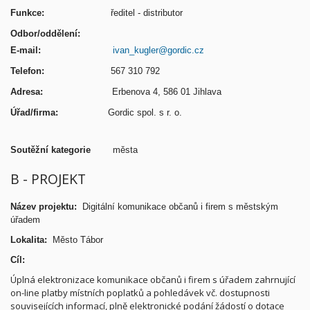
Funkce:
ředitel - distributor
Odbor/oddělení:
E-mail:
ivan_kugler@gordic.cz
Telefon:
567 310 792
Adresa:
Erbenova 4, 586 01 Jihlava
Úřad/firma:
Gordic spol. s r. o.
Soutěžní kategorie
města
B - PROJEKT
Název projektu:
Digitální komunikace občanů i firem s městským
úřadem
Lokalita:
Město Tábor
Cíl:
Úplná elektronizace komunikace občanů i firem s úřadem zahrnující
on-line platby místních poplatků a pohledávek vč. dostupnosti
souvisejících informací, plně elektronické podání žádostí o dotace