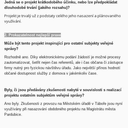
Jedná se o projekt krátkodobého účinku, nebo lze předpokládat
dlouhodobé trvání (jakého rozsahu)?
Projekt je trvalý už z podstaty celého jeho nasazení a plánovaného
využívání.
2. Prokazatelnost nejlepší praxe
Může být tento projekt inspirující pro ostatní subjekty veřejné
správy?
Rozhodně ano.
Díky elektronickému podání žádostí je možné procesy
zautomatizovat, šetřit nejen čas referentů, ale i čas občana či zástupce
firmy nutný pro fyzickou návštěvu úřadu. Jako největší přínos hodnotí
občané dostupnost služby z domova v jakémkoliv čase.
Byly, či jsou předávány zkušenosti nabyté v souvislosti s realizací
projektu ostatním subjektům veřejné správy?
Ano byly.
Zkušenosti z provozu na Městském úřadě v Táboře jsou nyní
využívány při nasazování obdobného projektu na Magistrátu města
Pardubice.