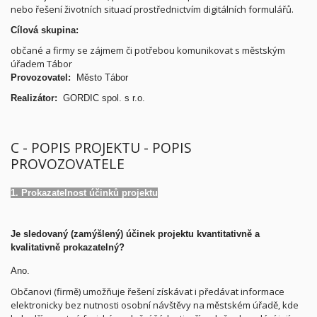
nebo řešení životních situací prostřednictvím digitálních formulářů.
Cílová skupina:
občané a firmy se zájmem či potřebou komunikovat s městským
úřadem Tábor
Provozovatel:
Město Tábor
Realizátor:
GORDIC spol. s r.o.
C - POPIS PROJEKTU - POPIS
PROVOZOVATELE
1. Prokazatelnost účinků projektu
Je sledovaný (zamýšlený) účinek projektu kvantitativně a
kvalitativně prokazatelný?
Ano.
Občanovi (firmě) umožňuje řešení získávat i předávat informace
elektronicky bez nutnosti osobní návštěvy na městském úřadě, kde