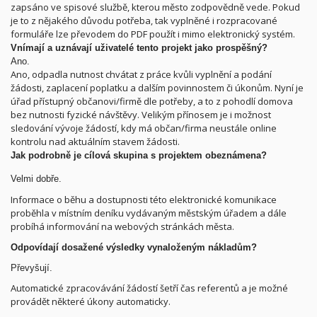
zapsáno ve spisové službě, kterou město zodpovědně vede. Pokud
je to z nějakého důvodu potřeba, tak vyplněné i rozpracované
formuláře lze převodem do PDF použít i mimo elektronický systém.
Vnímají a uznávají uživatelé tento projekt jako prospěšný?
Ano.
Ano, odpadla nutnost chvátat z práce kvůli vyplnění a podání
žádosti, zaplacení poplatku a dalším povinnostem či úkonům. Nyní je
úřad přístupný občanovi/firmě dle potřeby, a to z pohodlí domova
bez nutnosti fyzické návštěvy. Velikým přínosem je i možnost
sledování vývoje žádostí, kdy má občan/firma neustále online
kontrolu nad aktuálním stavem žádosti.
Jak podrobně je cílová skupina s projektem obeznámena?
Velmi dobře.
Informace o běhu a dostupnosti této elektronické komunikace
proběhla v místním deníku vydávaným městským úřadem a dále
probíhá informování na webových stránkách města.
Odpovídají dosažené výsledky vynaloženým nákladům?
Převyšují.
Automatické zpracovávání žádostí šetří čas referentů a je možné
provádět některé úkony automaticky.