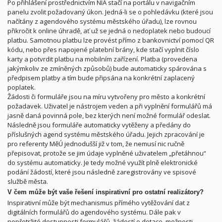
Po přihlášení prostřednictvím NIA stačí na portálu v navigačním
panelu zvolit požadovaný úkon. Jedná-li se o pohledávku (které jsou
načítány z agendového systému městského úřadu), lze rovnou
přikročit k online úhradě, ať už se jedná o nedoplatek nebo budoucí
platbu. Samotnou platbu lze provést přímo z bankovnictví pomocí QR
kódu, nebo přes napojené platební brány, kde stačí vyplnit číslo
karty a potvrdit platbu na mobilním zařízení. Platba (provedena
jakýmkoliv ze zmíněných způsobů) bude automaticky spárována s
předpisem platby a tím bude připsána na konkrétní zaplacený
poplatek.
Žádosti či formuláře jsou na míru vytvořeny pro město a konkrétní
požadavek. Uživatel je nástrojem veden a při vyplnění formulářů má
jasně daná povinná pole, bez kterých není možné formulář odeslat.
Následně jsou formuláře automaticky vytěženy a předány do
příslušných agend systému městského úřadu. Jejich zpracování je
pro referenty MěÚ jednodušší již v tom, že nemusí nic ručně
přepisovat, protože se jim údaje vyplněné uživatelem „přetáhnou“
do systému automaticky. Je tedy možné využít plně elektronické
podání žádostí, které jsou následně zaregistrovány ve spisové
službě města.
V čem může být vaše řešení inspirativní pro ostatní realizátory?
Inspirativní může být mechanismus přímého vytěžování dat z
digitálních formulářů do agendového systému. Dále pak v
nepřetržité dostupnosti formulářů, žádostí o dotace, možnosti