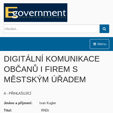
Hled
Menu
DIGITÁLNÍ KOMUNIKACE
OBČANŮ I FIREM S
MĚSTSKÝM ÚŘADEM
A - PŘIHLAŠUJÍCÍ
Jméno a příjmení:
Ivan Kugler
Titul:
RNDr.