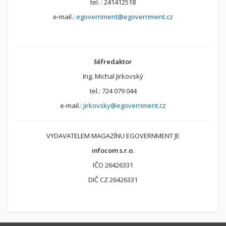
tel. : 241412518
e-mail.:
egovernment@egovernment.cz
šéfredaktor
Ing. Michal Jirkovský
tel.: 724 079 044
e-mail.:
jirkovsky@egovernment.cz
VYDAVATELEM MAGAZÍNU EGOVERNMENT JE
infocom s.r.o.
IČO 26426331
DIČ CZ 26426331