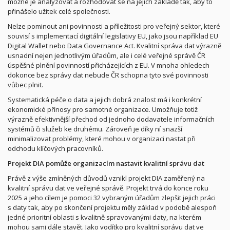
možné je analyzovat a rozhodovat se na jejich základě tak, aby to
přinášelo užitek celé společnosti.
Nelze pominout ani
povinnosti a příležitosti pro veřejný sektor
, které
souvisí s implementací digitální legislativy EU, jako jsou například EU
Digital Wallet nebo Data Governance Act. Kvalitní správa dat výrazně
usnadní nejen jednotlivým úřadům, ale i celé veřejné správě ČR
úspěšné plnění povinností přicházejících z EU. V mnoha ohledech
dokonce bez správy dat nebude ČR schopna tyto své povinnosti
vůbec plnit.
Systematická péče o data a jejich dobrá znalost má i konkrétní
ekonomické přínosy pro samotné organizace. Umožňuje totiž
výrazně efektivnější přechod od jednoho dodavatele informačních
systémů či služeb ke druhému. Zároveň je díky ní snazší
minimalizovat problémy, které mohou v organizaci nastat při
odchodu klíčových pracovníků.
Projekt DIA pomůže organizacím nastavit kvalitní správu dat
Právě z výše zmíněných důvodů vznikl projekt DIA zaměřený na
kvalitní správu dat ve veřejné správě. Projekt trvá do konce roku
2025 a jeho cílem je pomoci 32 vybraným úřadům zlepšit jejich práci
s daty tak, aby po skončení projektu měly základ v podobě alespoň
jedné prioritní oblasti s kvalitně spravovanými daty, na kterém
mohou sami dále stavět. Jako vodítko pro kvalitní správu dat ve