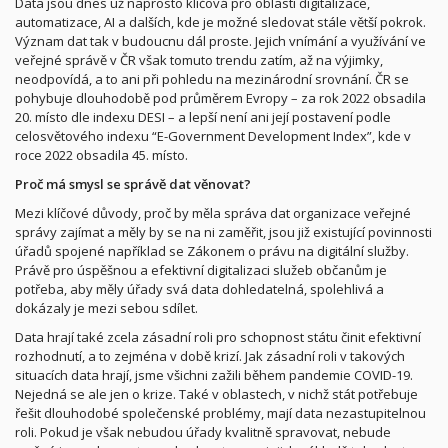
Data jsou dnes už naprosto klíčová pro oblasti digitalizace,
automatizace, AI a dalších, kde je možné sledovat stále větší pokrok.
Význam dat tak v budoucnu dál proste. Jejich vnímání a využívání ve
veřejné správě v ČR však tomuto trendu zatím, až na výjimky,
neodpovídá, a to ani při pohledu na mezinárodní srovnání. ČR se
pohybuje dlouhodobě pod průměrem Evropy – za rok 2022 obsadila
20. místo dle indexu DESI – a lepší není ani její postavení podle
celosvětového indexu “E-Government Development Index”, kde v
roce 2022 obsadila 45. místo.
Proč má smysl se správě dat věnovat?
Mezi klíčové důvody, proč by měla správa dat organizace veřejné
správy zajímat a měly by se na ni zaměřit, jsou již existující povinnosti
úřadů spojené například se Zákonem o právu na digitální služby.
Právě pro úspěšnou a efektivní digitalizaci služeb občanům je
potřeba, aby měly úřady svá data dohledatelná, spolehlivá a
dokázaly je mezi sebou sdílet.
Data hrají také zcela zásadní roli pro schopnost státu činit efektivní
rozhodnutí, a to zejména v době krizí. Jak zásadní roli v takových
situacích data hrají, jsme všichni zažili během pandemie COVID-19.
Nejedná se ale jen o krize. Také v oblastech, v nichž stát potřebuje
řešit dlouhodobé společenské problémy, mají data nezastupitelnou
roli. Pokud je však nebudou úřady kvalitně spravovat, nebude