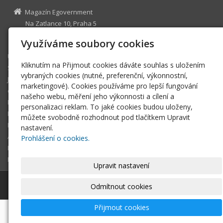
Magazín Egovernment
Na Zatlance 10, Praha 5
egovernment@egovernment.cz
Využíváme soubory cookies
Úvodní stránka
Kliknutím na Přijmout cookies dáváte souhlas s uložením
STUDIO
vybraných cookies (nutné, preferenční, výkonnostní,
JIHLAVA
marketingové). Cookies používáme pro lepší fungování
eOSOBNOST
našeho webu, měření jeho výkonnosti a cílení a
ROK INFORMATIKY
personalizaci reklam. To jaké cookies budou uloženy,
MIKULOV
můžete svobodně rozhodnout pod tlačítkem Upravit
EGOVERNMENT THE BEST
nastavení.
ARCHIV MAGAZÍNU
Prohlášení o cookies.
DOTAZ
REGISTRACE ČTENÁŘE
Upravit nastavení
© 2026
Magazín Egovernment
|
Mapa webu
Odmítnout cookies
Přijmout cookies
-
webové stránky
s AI,
doména
a
webhosting
u jediného
5★ registrátora v ČR