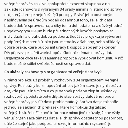
veřejné správě vznikl ve spolupráci s expertní skupinou a na
základě rozhovorů s vybranými 34 úřady minimální standard správy
dat, který shrnuje nejdůležitější principy. Právě jeho postupným
naplňováním se úřadům podaří dosáhnout toho, že jejich data
budou dobře spravovaná, a díky tomu dohledatelná a důvěryhodná.
Projektový tým DIA jim bude při jednotlivých krocích poskytovat
individuální a dlouhodobou podporu. Součástí projektu je vytvoření
podpůrných materiálů jako jsou metodiky a šablony, nebo příklady
dobré praxe, které budou mít úřady k dispozici i po jeho skončení.
DIA připravuje i sérii workshopů a školení k tématu správy dat.
Organizace chce
také vzájemně propojit a vybudovat komunitu, v níž
bude možné sdílet své zkušenosti se správou dat.
Co ukázaly rozhovory s organizacemi veřejné správy?
V rámci projektu už proběhly rozhovory s 34 organizacemi veřejné
správy. Posloužily ke zmapování toho, v jakém stavu je nyní správa
dat, kde jsou silná místa a co je naopak potřeba zlepšit. Výsledky
rozhovorů v podstatě potvrdily, že stav správy datového fondu
veřejné správy je v ČR dosti problematický. Správa dat je tak stále
jednou ze základních překážek, které komplikují digitalizaci
veřejných služeb.
Získané informace
mimo jiné ukázal
y
, že ne vždy
věnují organizace tématu dat a jejich správy dostatečnou pozornost,
dále že
stejně jako
podpora a rozvoj informačních systémů, je