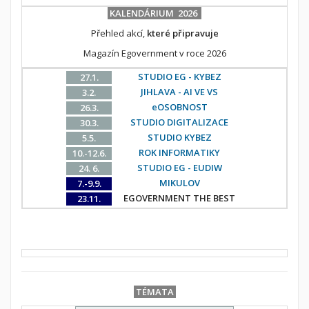
KALENDÁRIUM 2026
Přehled akcí,
které připravuje
Magazín Egovernment v roce 2026
STUDIO EG - KYBEZ
27.1.
JIHLAVA - AI VE VS
3.2.
eOSOBNOST
26.3.
STUDIO DIGITALIZACE
30.3.
STUDIO KYBEZ
5.5.
ROK INFORMATIKY
10.-12.6.
STUDIO EG - EUDIW
24. 6.
MIKULOV
7.-9.9.
EGOVERNMENT THE BEST
23.11.
TÉMATA