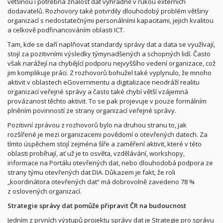
většinou
i potřebná znalost dat výhradně
v rukou externích
dodavatelů. Rozhovory také potvrdily dlouhodobý problém většiny
organizací s nedostatečnými personálními kapacitami, jejich kvalitou
a celkově podfinancováním oblasti ICT.
Tam, kde se daří naplňovat standardy správy dat a data se využívají,
stojí za pozitivními výsledky
týmy
nadšených a schopných lidí. Často
však narážejí na chybějící podporu nejvyššího vedení organizace, což
jim komplikuje práci. Z rozhovorů bohužel také vyplynulo, že mnoho
aktivit v oblastech eGovernmentu a digitalizace neodráží realitu
organizací veřejné správy a často také chybí větší vzájemná
provázanost těchto aktivit. To se pak projevuje v
pouze
formálním
plněním povinností ze strany organizací veřejné správy.
Pozitivní zprávou z rozhovorů bylo na druhou stranu to, jak
rozšířené je mezi organizacemi povědomí o otevřených datech. Za
tímto úspěchem stojí zejména šíře a zaměření aktivit, které v této
oblasti probíhají, ať už je to osvěta, vzdělávání, workshopy,
informace na Portálu otevřených dat, nebo dlouhodobá podpora ze
strany týmu otevřených dat
DIA
. Důkazem je fakt, že roli
„koordinátora otevřených dat“ má dobrovolně zavedeno 78 %
z oslovených organizací.
Strategie správy dat pomůže připravit ČR na budoucnost
Jedním z prvních výstupů projektu správy dat je Strategie pro správu