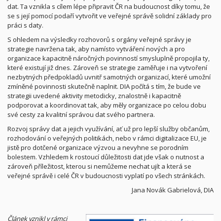
dat. Ta vznikla s cílem lépe připravit ČR na budoucnost díky tomu, že
se s její pomocí podaří vytvořit ve veřejné správě solidní základy pro
práci s daty.
S ohledem na výsledky rozhovorů s orgány veřejné správy je
strategie navržena tak, aby namísto vytváření nových a pro
organizace kapacitně náročných povinností smysluplně propojila ty,
které existují již dnes. Zároveň se strategie zaměřuje i na vytvoření
nezbytných předpokladů uvnitř samotných organizací, které umožní
zmíněné povinnosti skutečně naplnit. DIA počítá s tím, že bude ve
strategii uvedené aktivity metodicky, znalostně i kapacitně
podporovat a koordinovat tak, aby měly organizace po celou dobu
své cesty za kvalitní správou dat svého partnera.
Rozvoj správy dat a jejich využívání, ať už pro lepší služby občanům,
rozhodování o veřejných politikách, nebo v rámci digitalizace EU, je
jistě pro dotčené organizace výzvou a nevyhne se porodním
bolestem. Vzhledem k rostoucí důležitosti dat jde však o nutnost a
zároveň příležitost, kterou si nemůžeme nechat ujít a která se
veřejné správě i celé ČR v budoucnosti vyplatí po všech stránkách.
Jana Novák Gabrielová, DIA
Článek vznikl v rámci