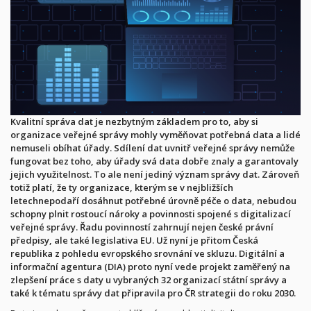
Kvalitní správa dat je nezbytným základem pro to, aby si
organizace veřejné správy mohly vyměňovat potřebná data a lidé
nemuseli obíhat úřady. Sdílení dat uvnitř veřejné správy nemůže
fungovat bez toho, aby úřady svá data dobře znaly a garantovaly
jejich využitelnost. To ale není jediný význam správy dat. Zároveň
totiž platí, že ty organizace, kterým se
v nejbližších
letech
nepodaří dosáhnut
potřebné úrovně péče o data, nebudou
schopny plnit rostoucí nároky a povinnosti spojené s digitalizací
veřejné správy. Řadu povinností zahrnují nejen české právní
předpisy, ale také legislativa EU. Už nyní je přitom Česká
republika z pohledu evropského srovnání ve skluzu. Digitální a
informační agentura (DIA) proto nyní vede projekt zaměřený na
zlepšení práce s daty u vybraných 32 organizací státní správy a
také k tématu správy dat připravila pro ČR strategii do roku 2030.