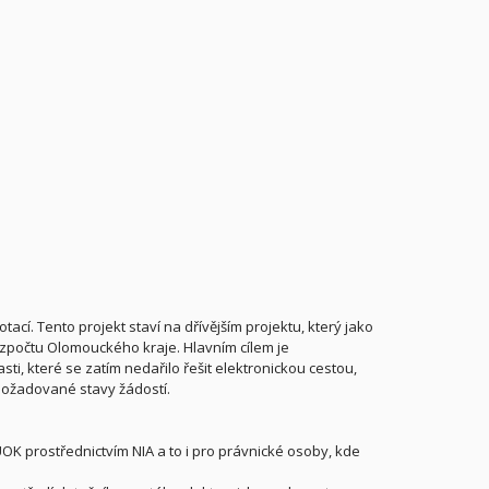
cí. Tento projekt staví na dřívějším projektu, který jako
rozpočtu Olomouckého kraje. Hlavním cílem je
sti, které se zatím nedařilo řešit elektronickou cestou,
požadované stavy žádostí.
OK prostřednictvím NIA a to i pro právnické osoby, kde