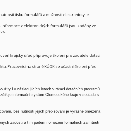
utnosti tisku formulářů a možnosti elektronicky je
.
. Informace z elektronických formulářů jsou zadány ve
tru.
eň krajský úřad připravuje školení pro žadatele dotací
jektu. Pracovníci na straně KÚOK se účastní školení před
užity i v následujících letech v rámci dotačních programů.
 rozšiřuje informační systém Olomouckého kraje v souladu s
ování, bez nutnosti jejich přepisování je výrazně omezena
ěných žádostí a tím pádem i omezení formálních zamítnutí