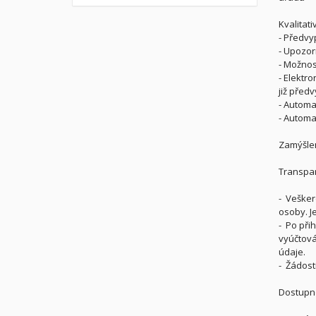
Kvalitati
-
Předvyp
-
Upozorn
-
Možnost
-
Elektro
již před
-
Automat
-
Automat
Zamýšlen
Transpar
- Vešker
osoby. J
- Po při
vyúčtová
údaje.
- Žádost
Dostupn