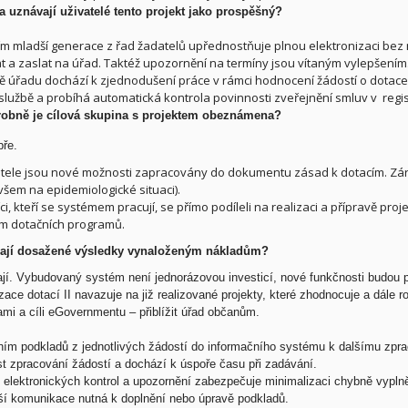
a uznávají uživatelé tento projekt jako prospěšný?
m mladší generace z řad žadatelů upřednostňuje plnou elektronizaci bez n
 a zaslat na úřad. Taktéž upozornění na termíny jsou vítaným vylepšením
ě úřadu dochází k zjednodušení práce v rámci hodnocení žádostí o dotace
službě a probíhá automatická kontrola povinnosti zveřejnění smluv v regis
robně je cílová skupina s projektem obeznámena?
bře.
tele jsou nové možnosti zapracovány do dokumentu zásad k dotacím. Zárov
ovšem na epidemiologické situaci).
i, kteří se systémem pracují, se přímo podíleli na realizaci a přípravě pro
m dotačních programů.
ají dosažené výsledky vynaloženým nákladům?
jí.
Vybudovaný systém není jednorázovou investicí, nové funkčnosti budou po
zace dotací II navazuje na již realizované projekty, které zhodnocuje a dále
mi a cíli eGovernmentu – přiblížit úřad občanům.
ním podkladů z jednotlivých žádostí do informačního systému k dalšímu zprac
t zpracování žádostí a dochází k úspoře času při zadávání.
elektronických kontrol a upozornění zabezpečuje minimalizaci chybně vypln
lší komunikace nutná k doplnění nebo úpravě podkladů.