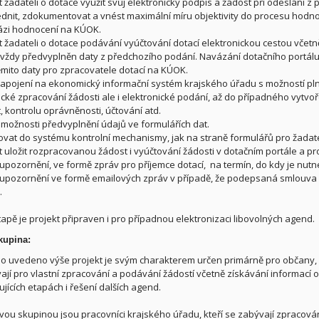
 žadateli o dotace využít svůj elektronický podpis a žádost při odeslání z 
dnit, zdokumentovat a vnést maximální míru objektivity do procesu hodno
fázi hodnocení na KÚOK.
 žadateli o dotace podávání vyúčtování dotací elektronickou cestou včetn
 vždy předvyplněn daty z předchozího podání. Navázání dotačního portálu 
těmito daty pro zpracovatele dotací na KÚOK.
apojení na ekonomický informační systém krajského úřadu s možností plné
ické zpracování žádosti ale i elektronické podání, až do případného vytv
, kontrolu oprávněnosti, účtování atd.
t možnosti předvyplnění údajů ve formulářích dat.
vat do systému kontrolní mechanismy, jak na straně formulářů pro žadate
 uložit rozpracovanou žádost i vyúčtování žádosti v dotačním portále a pro d
upozornění, ve formě zpráv pro příjemce dotací, na termín, do kdy je nutn
upozornění ve formě emailových zpráv v případě, že podepsaná smlouva n
.
etapě je projekt připraven i pro případnou elektronizaci libovolných agend.
kupina:
bylo uvedeno výše projekt je svým charakterem určen primárně pro občany,
vají pro vlastní zpracování a podávání žádostí včetně získávání informací o
jících etapách i řešení dalších agend.
lovou skupinou jsou pracovníci krajského úřadu, kteří se zabývají zpracování