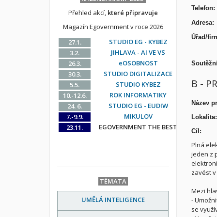
Tel
Přehled akcí,
které připravuje
Ad
Magazín Egovernment v roce 2026
Úřad
STUDIO EG - KYBEZ
27.1.
JIHLAVA - AI VE VS
3.2.
eOSOBNOST
26.3.
Soutěž
STUDIO DIGITALIZACE
30.3.
B - P
STUDIO KYBEZ
5.5.
ROK INFORMATIKY
10.-12.6.
Název pr
STUDIO EG - EUDIW
24. 6.
MIKULOV
7.-9.9.
Lokalita:
EGOVERNMENT THE BEST
23.11.
Cíl:
Plná ele
jeden z 
elektroni
zavést v
TÉMATA
Mezi hlav
UMĚLÁ INTELIGENCE
-
Umožnit
se využív