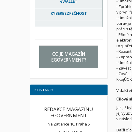
-
Umožnit
eWALLET
-
Zprůhle
v první 
KYBERBEZPEČNOST
-
Umožnit
oprav je
práci s 
-
Přímé n
elektron
rozpočet
-
Rozšíři
CO JE MAGAZÍN
-
Zapraco
EGOVERNMENT?
-
Umožnit
-
Zavést 
-
Zavést 
KkojÚOK
KONTAKTY
V další 
Cílová s
Jak již 
REDAKCE MAGAZÍNU
jej využí
EGOVERNMENT
v následu
Na Zatlance 10, Praha 5
Další cí