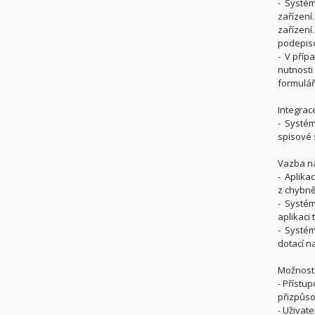
- Systém
zařízení
zařízení
podepiso
- V příp
nutnosti
formulář
Integrac
- Systém
spisové 
Vazba na 
- Aplikac
z chybn
- Systém
aplikaci 
- Systém
dotací n
Možnost 
- Přístu
přizpůso
- Uživat