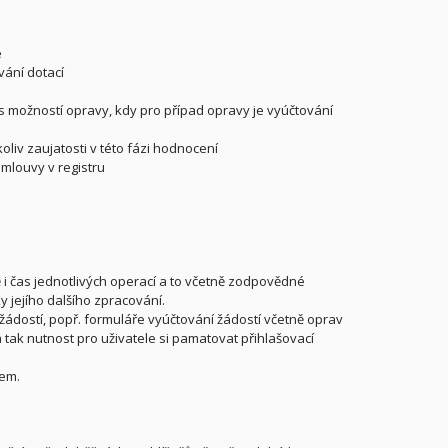
e
ání dotací
s možností opravy, kdy pro případ opravy je vyúčtování
liv zaujatosti v této fázi hodnocení
mlouvy v registru
 i čas jednotlivých operací a to včetně zodpovědné
y jejího dalšího zpracování.
žádostí, popř. formuláře vyúčtování žádostí včetně oprav
 tak nutnost pro uživatele si pamatovat přihlašovací
mem.