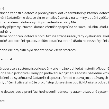
vně
lněné žádosti o dotace a předvyplnění dat ve formuláři vyúčtování dotac
ění žadatelům o dotace skrze emailové zprávy na termíny podání vyúčtov
 žadatelem o dotace využít pro autentizaci účty NIA
nický příjem vyúčtování dotace včetně napojení na spisovou službu úřadu 
vyplněno
ické hodnocení dotace v první fázi na straně úřadu, tedy vyaloučení jakéko
ické upozornění zpracovatelům dotací na straně úřadu na nezveřejnění s
ého cíle projektu bylo dosaženo ve všech směrech:
entnost:
é operace v systému jsou logovány a je možno dohledat historii i případně
edná se o jednotlivé úkony při podávání a přijímání žádosti i následné krok
hlášení do systému má žadatel k dispozici přehled o stavu jím podávaných 
ní, přičemž uživatel může pro přístup do systému použít NIA účet a odpadá
i o dotace jsou v první fázi hodnocení hodnoceny automatizovaně systé
ost: