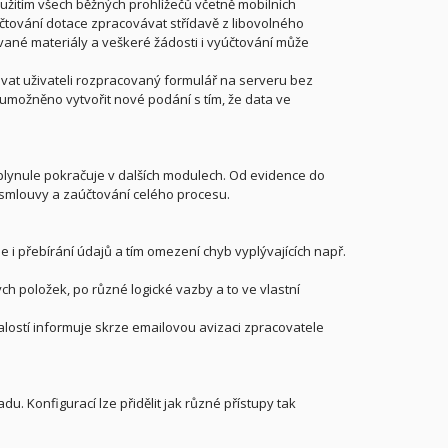
užitím všech běžných prohlížečů včetně mobilních
yúčtování dotace zpracovávat střídavě z libovolného
vané materiály a veškeré žádosti i vyúčtování může
vat uživateli rozpracovaný formulář na serveru bez
umožněno vytvořit nové podání s tím, že data ve
plynule pokračuje v dalších modulech. Od evidence do
í smlouvy a zaúčtování celého procesu.
je i přebírání údajů a tím omezení chyb vyplývajících např.
 položek, po různé logické vazby a to ve vlastní
lostí informuje skrze emailovou avizaci zpracovatele
. Konfigurací lze přidělit jak různé přístupy tak