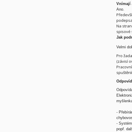
Vnímají 
Ano.
Předevší
podepsat
Na stran
spisové 
Jak pod
Velmi do
Pro žada
(závisí 
Pracovníc
spuštění
Odpovíd
Odpovída
Elektroni
myšlenka
-
Přebírá
chybovos
-
Systém 
popř. da