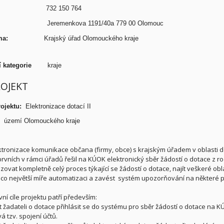
efon:
732 150 764
resa:
Jeremenkova 1191/40a 779 00 Olomouc
/firma:
Krajský úřad Olomouckého kraje
ní kategorie
kraje
ROJEKT
ojektu:
Elektronizace dotací II
území Olomouckého kraje
ktronizace komunikace občana (firmy, obce) s krajským úřadem v oblasti dota
prvních v rámci úřadů řešil na KÚOK elektronický sběr žádostí o dotace z 
zovat kompletně celý proces týkající se žádostí o dotace, najít veškeré obla
 co největší míře automatizaci a zavést systém upozorňování na některé 
ní cíle projektu patří především:
 žadateli o dotace přihlásit se do systému pro sběr žádostí o dotace na KÚ
á tzv. spojení účtů.