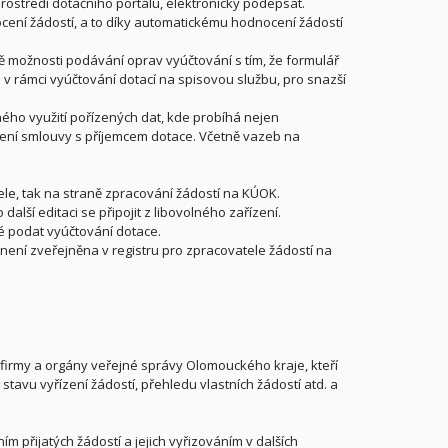
prostředí dotačního portálu, elektronicky podepsat.
cení žádostí, a to díky automatickému hodnocení žádostí
ě možnosti podávání oprav vyúčtování s tím, že formulář
v rámci vyúčtování dotací na spisovou službu, pro snazší
ho využití pořízených dat, kde probíhá nejen
oření smlouvy s příjemcem dotace. Včetně vazeb na
le, tak na straně zpracování žádostí na KÚOK.
alší editaci se připojit z libovolného zařízení.
é podat vyúčtování dotace.
ení zveřejněna v registru pro zpracovatele žádostí na
 firmy a orgány veřejné správy Olomouckého kraje, kteří
 stavu vyřízení žádostí, přehledu vlastních žádostí atd. a
m přijatých žádostí a jejich vyřizováním v dalších