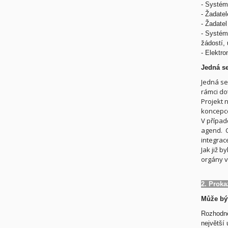
-
Systém 
-
Žadatel
-
Žadatel
-
Systém 
žádostí, 
-
Elektro
Jedná se
Jedná se
rámci do
Projekt 
koncepce
V případ
agend. C
integrac
Jak již 
orgány v
2. Proka
Může být
Rozhodn
největší