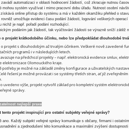
zavádí automatizaci v oblasti hodnocení žádostí, což zkracuje nutnou časo
é mohou systém využívat i mimo pracovní dobu úřadu. Nutnost osobní návště
 získává online přístup do systému a má v každém okamžiku přehled o stavu
rovněž umožňuje evidenci času podání žádosti, logování veškerých operací
u nichž je např. pořadí podání rozhodující.
nickým podáním jak žádostí, tak vyúčtování žádosti se výrazně sníží zátěž 
 o projekt krátkodobého účinku, nebo lze předpokládat dlouhodobé trvá
 o projekt s dlouhodobým až trvalým účinkem. Veškeré nově zavedené fun
tačních programů i v následujících letech.
navazuje na předchozí projekty – např. elektronická evidence smluv, elek
 elektronizace Olomouckého kraje.
ě potřeby je možné na základě změny konfigurace a uživatelských nastav
elé řešení je možné provázat i se systémy třetích stran, ať již zveřejněn
e.
bylo uvedeno výše, projekt vytvořil základ pro kompletní systém elektronic
eřejné správy.
zatelnost nejlepší praxe
 tento projekt inspirující pro ostatní subjekty veřejné správy?
ě ano.
Každý subjekt veřejné správy komunikuje s občany, firmami i ostatním
 usnadnění a zjednodušení této komunikace a maximální zvýšení dostupnosti 