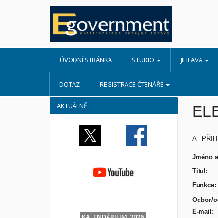
ÚVODNÍ STRÁNKA
STUDIO
JIHLAVA
DOTAZ
REGISTRACE ČTENÁŘE
AKTUÁLNĚ
EL
A - PŘI
Jméno 
Ti
Funkce:
Odbor
E-
KALENDÁRIUM 2026