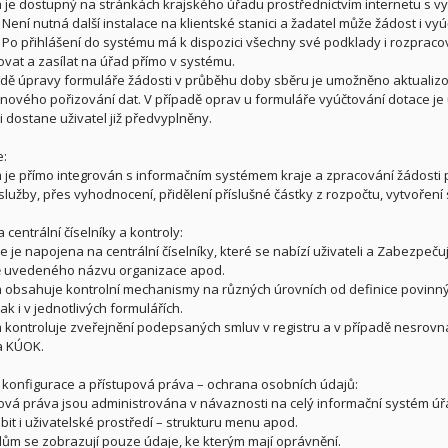
 je dostupný na stránkách krajského úřadu prostřednictvím internetu s vy
. Není nutná další instalace na klientské stanici a žadatel může žádost i v
. Po přihlášení do systému má k dispozici všechny své podklady i rozpraco
vat a zasílat na úřad přímo v systému.
adě úpravy formuláře žádosti v průběhu doby sběru je umožněno aktualizo
 nového pořizování dat. V případě oprav u formuláře vyúčtování dotace je 
i dostane uživatel již předvyplněny.
e:
 je přímo integrován s informačním systémem kraje a zpracování žádosti 
služby, přes vyhodnocení, přidělení příslušné částky z rozpočtu, vytvořen
centrální číselníky a kontroly:
e je napojena na centrální číselníky, které se nabízí uživateli a Zabezpeču
ě uvedeného názvu organizace apod.
 obsahuje kontrolní mechanismy na různých úrovních od definice povinných
tak i v jednotlivých formulářích.
 kontroluje zveřejnění podepsaných smluv v registru a v případě nesrovna
a KÚOK.
konfigurace a přístupová práva – ochrana osobních údajů:
pová práva jsou administrována v návaznosti na celý informační systém úřadu
bit i uživatelské prostředí – strukturu menu apod.
elům se zobrazují pouze údaje, ke kterým mají oprávnění.