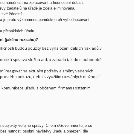
vou náročnost na zpracování a hodnocení dotací.
vy žadatelů na úřadě je zcela eliminována.
 své žádostí.
 a je proto významnou pomůckou při vyhodnocování
na přepážkách úřadu.
ní (jakého rozsahu)?
kčnosti budou použity bez vynaložení dalších nákladů v
tronická spisová služba atd. a zapadá tak do dlouhodobé
ení reagovat na aktuální potřeby a změny vedených
ím prostého odkazu, nebo s využitím rozsáhlých možností
ké komunikace úřadu s občanem, firmami i ostatními
i subjekty veřejné správy. Cílem eGovernmentu je co
bez nutnosti osobní návštěvy úřadu a omezení dle