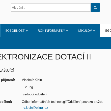
Hledat
EOSOBNOST
ROK INFORMATIKY
MIKULOV
EG
EKTRONIZACE DOTACÍ II
HLAŠUJÍCÍ
a příjmení:
Vladimír Klein
tul:
Bc.Ing.
vedoucí oddělení
/oddělení:
Odbor informačních technologií/Oddělení provozu služeb
mail:
v.klein@olkraj.cz