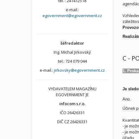
tel. : 241412518
agendách
e-mail.:
egovernment@egovernment.cz
Vzhledem 
záležito
Provozov
Realizá
šéfredaktor
Ing. Michal Jirkovský
C - P
tel.: 724 079 044
e-mail.:
jirkovsky@egovernment.cz
1. Proka
VYDAVATELEM MAGAZÍNU
Je sledo
EGOVERNMENT JE
Ano.
infocom s.r.o.
Účinek pr
IČO 26426331
Kvantita
DIČ CZ 26426331
- je mož
- je mož
úřadu