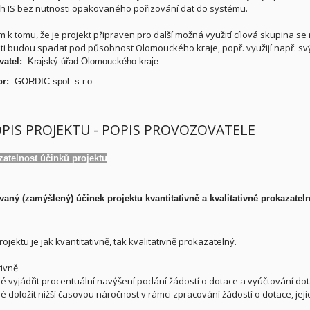
 IS bez nutnosti opakovaného pořizování dat do systému.
k tomu, že je projekt připraven pro další možná využití cílová skupina se r
sti budou spadat pod působnost Olomouckého kraje, popř. využijí např. sv
atel:
Krajský úřad Olomouckého kraje
tor:
GORDIC spol. s r.o.
OPIS PROJEKTU - POPIS PROVOZOVATELE
zatelnost účinků projektu
vaný (zamýšlený) účinek projektu kvantitativně a kvalitativně prokazatel
ojektu je jak kvantitativně, tak kvalitativně prokazatelný.
tivně
né vyjádřit procentuální navýšení podání žádostí o dotace a vyúčtování do
né doložit nižší časovou náročnost v rámci zpracování žádostí o dotace, je