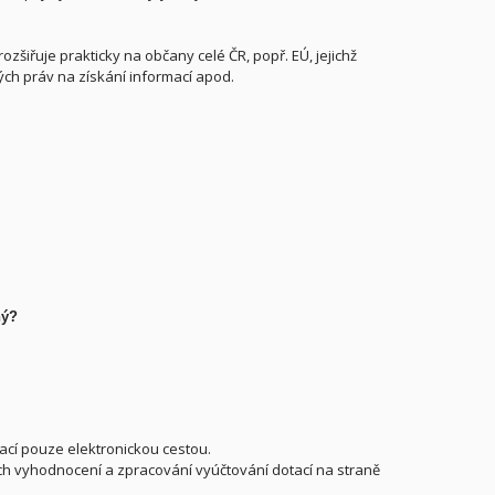
ozšiřuje prakticky na občany celé ČR, popř. EÚ, jejichž
ých práv na získání informací apod.
ný?
tací pouze elektronickou cestou.
jich vyhodnocení a zpracování vyúčtování dotací na straně