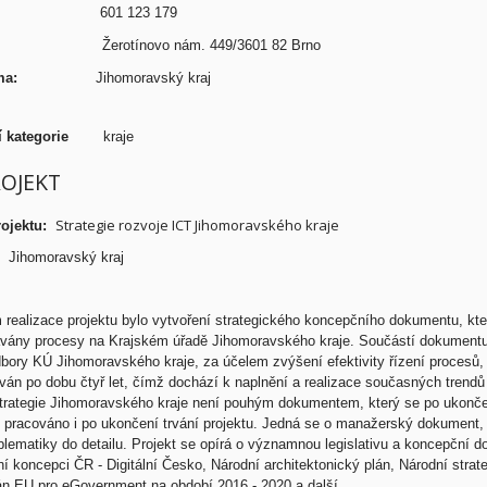
efon:
601 123 179
resa:
Žerotínovo nám. 449/3601 82 Brno
/firma:
Jihomoravský kraj
ní kategorie
kraje
ROJEKT
Strategie rozvoje ICT Jihomoravského kraje
ojektu:
Jihomoravský kraj
realizace projektu bylo vytvoření strategického koncepčního dokumentu, k
vány procesy na Krajském úřadě Jihomoravského kraje. Součástí dokumentu je,
dbory KÚ Jihomoravského kraje, za účelem zvýšení efektivity řízení procesů,
ván po dobu čtyř let, čímž dochází k naplnění a realizace současných trendů
Strategie Jihomoravského kraje není pouhým dokumentem, který se po ukonče
 pracováno i po ukončení trvání projektu. Jedná se o manažerský dokument, t
blematiky do detailu. Projekt se opírá o významnou legislativu a koncepční d
í koncepci ČR - Digitální Česko, Národní architektonický plán, Národní strat
án EU pro eGovernment na období 2016 - 2020 a další.