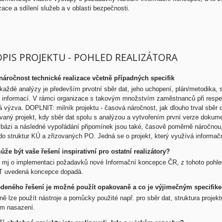
zace a sdílení služeb a v oblasti bezpečnosti.
OPIS PROJEKTU - POHLED REALIZÁTORA
náročnost technické realizace včetně případných specifik
aždé analýzy je především prvotní sběr dat, jeho uchopení, plán/metodika, st
 informací. V rámci organizace s takovým množstvím zaměstnanců při respekt
 výzva. DOPLNIT: milník projektu - časová náročnost, jak dlouho trval sběr 
ovaný projekt, kdy sběr dat spolu s analýzou a vytvořením první verze dokume
í bázi a následné vypořádání připomínek jsou také, časově poměrně náročnou,
do struktur KÚ a zřizovaných PO. Jedná se o projekt, který využívá informač
že být vaše řešení inspirativní pro ostatní realizátory?
 mj o implementaci požadavků nové Informační koncepce ČR, z tohoto pohledu t
CT uvedená koncepce dopadá.
deného řešení je možné použít opakovaně a co je výjimečným specifik
 lze použít nástroje a pomůcky použité např. pro sběr dat, struktura projek
em nasazení.