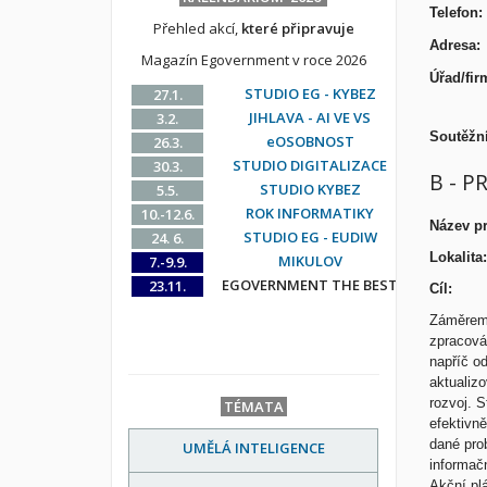
Tel
Přehled akcí,
které připravuje
Ad
Magazín Egovernment v roce 2026
Úřad
STUDIO EG - KYBEZ
27.1.
JIHLAVA - AI VE VS
3.2.
Soutěž
eOSOBNOST
26.3.
STUDIO DIGITALIZACE
30.3.
B - P
STUDIO KYBEZ
5.5.
ROK INFORMATIKY
10.-12.6.
Název pr
STUDIO EG - EUDIW
24. 6.
Lokalita:
MIKULOV
7.-9.9.
EGOVERNMENT THE BEST
23.11.
Cíl:
Záměrem 
zpracová
napříč o
aktualizo
rozvoj. 
TÉMATA
efektivně
dané pro
UMĚLÁ INTELIGENCE
informačn
Akční pl