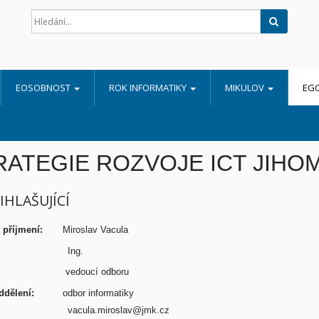
Hledat
EOSOBNOST
ROK INFORMATIKY
MIKULOV
EG
RATEGIE ROZVOJE ICT JIH
ŘIHLAŠUJÍCÍ
a příjmení:
Miroslav Vacula
tul:
Ing.
vedoucí odboru
/oddělení:
odbor informatiky
mail:
vacula.miroslav@jmk.cz