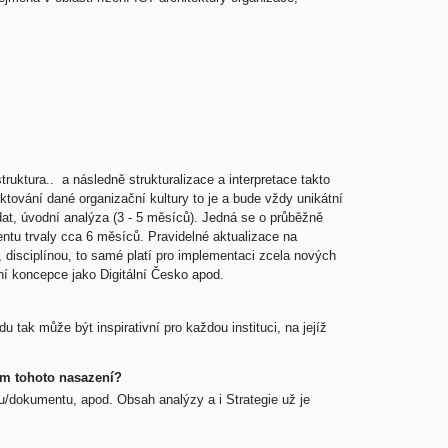
ruktura.. a následně strukturalizace a interpretace takto
ování dané organizační kultury to je a bude vždy unikátní
dat, úvodní analýza (3 - 5 měsíců). Jedná se o průběžně
ntu trvaly cca 6 měsíců. Pravidelné aktualizace na
 disciplínou, to samé platí pro implementaci zcela nových
ní koncepce jako Digitální Česko apod.
ak může být inspirativní pro každou instituci, na jejíž
em tohoto nasazení?
tu/dokumentu, apod. Obsah analýzy a i Strategie už je