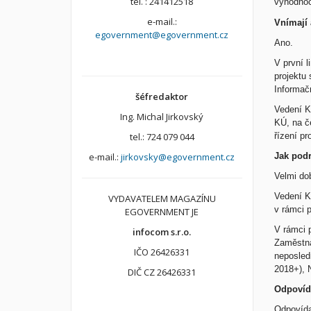
tel. : 241412518
vyhodnoce
e-mail.:
Vnímají 
egovernment@egovernment.cz
Ano.
V první l
projektu 
Informač
šéfredaktor
Vedení K
Ing. Michal Jirkovský
KÚ, na č
řízení pr
tel.: 724 079 044
Jak pod
e-mail.:
jirkovsky@egovernment.cz
Velmi do
Vedení K
VYDAVATELEM MAGAZÍNU
v rámci 
EGOVERNMENT JE
V rámci p
infocom s.r.o.
Zaměstna
IČO 26426331
neposled
2018+), N
DIČ CZ 26426331
Odpovíd
Odpovída