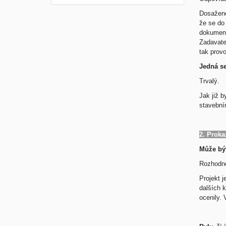
Dosažené
že se do 
dokument
Zadavatel
tak prov
Jedná se
Trvalý.
Jak již b
stavební
2. Proka
Může být
Rozhodn
Projekt j
dalších 
ocenily.