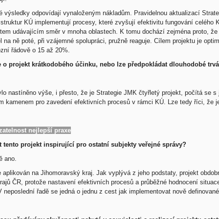
 výsledky odpovídají vynaloženým nákladům. Pravidelnou aktualizací Strate
struktur KÚ implementují procesy, které zvyšují efektivitu fungování celého
em udávajícím směr v mnoha oblastech. K tomu dochází zejména proto, že
 na ně poté, při vzájemné spolupráci, pružně reaguje. Cílem projektu je optim
ozní řádově o 15 až 20%.
 o projekt krátkodobého účinku, nebo lze předpokládat dlouhodobé trvá
ylo nastíněno výše, i přesto, že je Strategie JMK čtyřletý projekt, počítá se 
m kamenem pro zavedení efektivních procesů v rámci KÚ. Lze tedy říci, že 
zatelnost nejlepší praxe
 tento projekt inspirující pro ostatní subjekty veřejné správy?
ě ano.
e aplikován na Jihomoravský kraj. Jak vyplývá z jeho podstaty, projekt obdobn
krajů ČR, protože nastavení efektivních procesů a průběžné hodnocení situace
 V neposlední řadě se jedná o jednu z cest jak implementovat nově definova