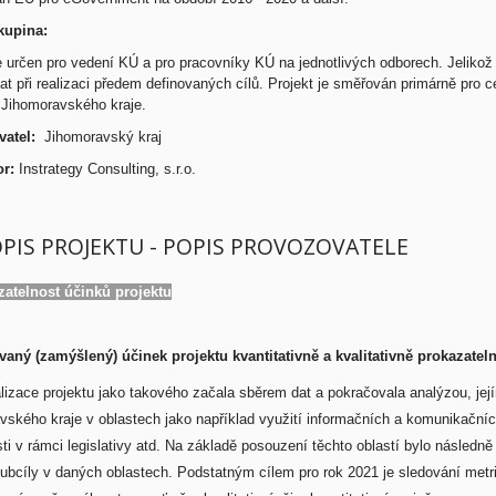
kupina:
je určen pro vedení KÚ a pro pracovníky KÚ na jednotlivých odborech. Jeliko
t při realizaci předem definovaných cílů. Projekt je směřován primárně pro 
e Jihomoravského kraje.
atel:
Jihomoravský kraj
or:
Instrategy Consulting, s.r.o.
OPIS PROJEKTU - POPIS PROVOZOVATELE
zatelnost účinků projektu
vaný (zamýšlený) účinek projektu kvantitativně a kvalitativně prokazatel
lizace projektu jako takového začala sběrem dat a pokračovala analýzou, jej
ského kraje v oblastech jako například využití informačních a komunikačních
ti v rámci legislativy atd. Na základě posouzení těchto oblastí bylo následně
subcíly v daných oblastech. Podstatným cílem pro rok 2021 je sledování metri