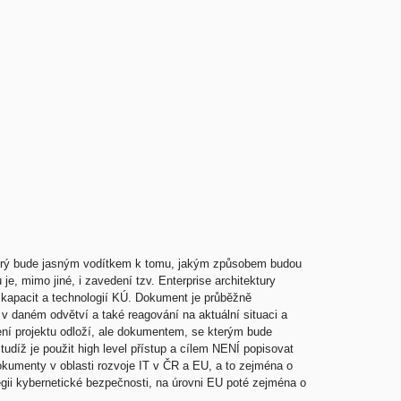
terý bude jasným vodítkem k tomu, jakým způsobem budou
 mimo jiné, i zavedení tzv. Enterprise architektury
 kapacit a technologií KÚ. Dokument je průběžně
 v daném odvětví a také reagování na aktuální situaci a
ní projektu odloží, ale dokumentem, se kterým bude
udíž je použit high level přístup a cílem NENÍ popisovat
okumenty v oblasti rozvoje IT v ČR a EU, a to zejména o
egii kybernetické bezpečnosti, na úrovni EU poté zejména o