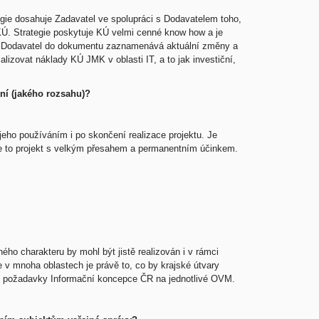
gie dosahuje Zadavatel ve spolupráci s Dodavatelem toho,
 KÚ. Strategie poskytuje KÚ velmi cenné know how a je
 Dodavatel do dokumentu zaznamenává aktuální změny a
alizovat náklady KÚ JMK v oblasti IT, a to jak investiční,
ní (jakého rozsahu)?
s jeho používáním i po skončení realizace projektu. Je
je to projekt s velkým přesahem a permanentním účinkem.
ého charakteru by mohl být jistě realizován i v rámci
 v mnoha oblastech je právě to, co by krajské útvary
né požadavky Informační koncepce ČR na jednotlivé OVM.