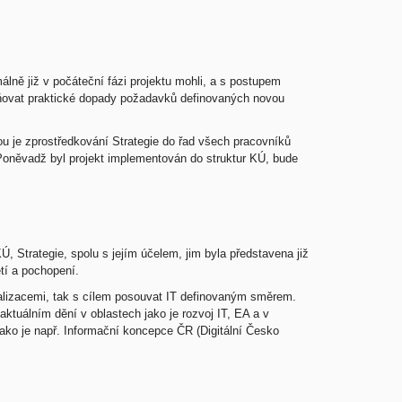
málně již v počáteční fázi projektu mohli, a s postupem
jasňovat praktické dopady požadavků definovaných novou
u je zprostředkování Strategie do řad všech pracovníků
oněvadž byl projekt implementován do struktur KÚ, bude
Strategie, spolu s jejím účelem, jim byla představena již
tí a pochopení.
tualizacemi, tak s cílem posouvat IT definovaným směrem.
ktuálním dění v oblastech jako je rozvoj IT, EA a v
ako je např. Informační koncepce ČR (Digitální Česko