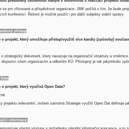
 jsou předávány zkušenosti nabyté v souvislosti s realizací projektu ost
je se pro zřizované a příspěvkové organizace. JMK počítá s tím, že bude pro
cích konferencí. Řešení je možné použít i pro další subjekty státní správy.
análový přístup
 o projekt, který umožňuje přístup/využití více kanály (způsoby) součas
o strategický dokument, který navazuje na organizační struktury a směrnice K
 k dispozici všem organizacím a odborům KÚ. Přístupný je tak jakýmkoliv způs
 Data
 o projekt, který využívá Open Data?
žné.
y projektu irelevantní, ovšem samotná Strategie využití Open Dat definuje jak
ující informace.
armonizuje vlastní výstupy s požadavky národní informační koncepce, a to ze