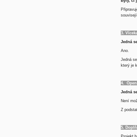
Byly, či
Připravu
souvisejí
3. Vícek
Jedná se
Ano.
Jedná se 
který je
4. Open
Jedná se
Není mo
Z podstat
5. Doplň
Projekt h