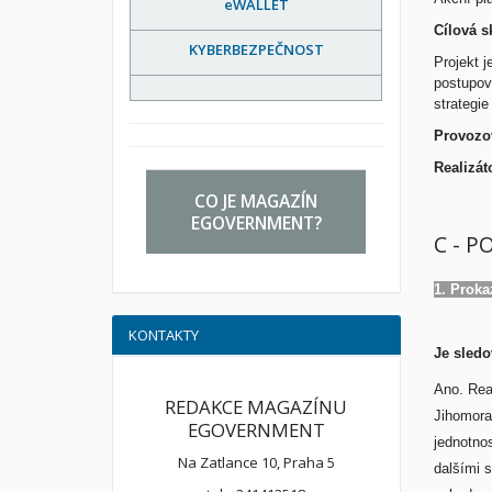
eWALLET
Cílová s
KYBERBEZPEČNOST
Projekt 
postupova
strategi
Provozov
Realizát
CO JE MAGAZÍN
EGOVERNMENT?
C - P
1. Proka
KONTAKTY
Je sledo
Ano. Rea
REDAKCE MAGAZÍNU
Jihomorav
EGOVERNMENT
jednotnos
Na Zatlance 10, Praha 5
dalšími 