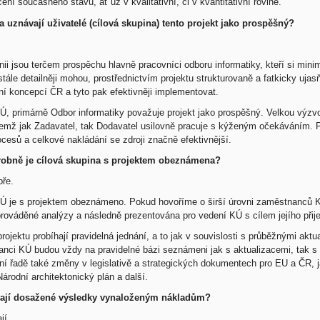
ní současného stavu, ať už v kvalitativní, či v kvantitativní rovině.
a uznávají uživatelé (cílová skupina) tento projekt jako prospěšný?
inii jsou terčem prospěchu hlavně pracovníci odboru informatiky, kteří si mini
stále detailněji mohou, prostřednictvím projektu strukturovaně a fatkicky u
ní koncepcí ČR a tyto pak efektivněji implementovat.
Ú, primárně Odbor informatiky považuje projekt jako prospěšný. Velkou výzvo
emž jak Zadavatel, tak Dodavatel usilovně pracuje s kýženým očekáváním. P
ocesů a celkové nakládání se zdroji značně efektivnější.
robně je cílová skupina s projektem obeznámena?
bře.
Ú je s projektem obeznámeno. Pokud hovoříme o širší úrovni zaměstnanců KÚ, 
prováděné analýzy a následně prezentována pro vedení KÚ s cílem jejího přije
rojektu probíhají pravidelná jednání, a to jak v souvislosti s průběžnými ak
nci KÚ budou vždy na pravidelné bázi seznámeni jak s aktualizacemi, tak s a
ní řadě také změny v legislativě a strategických dokumentech pro EU a ČR, j
árodní architektonický plán a další.
ají dosažené výsledky vynaloženým nákladům?
jí.