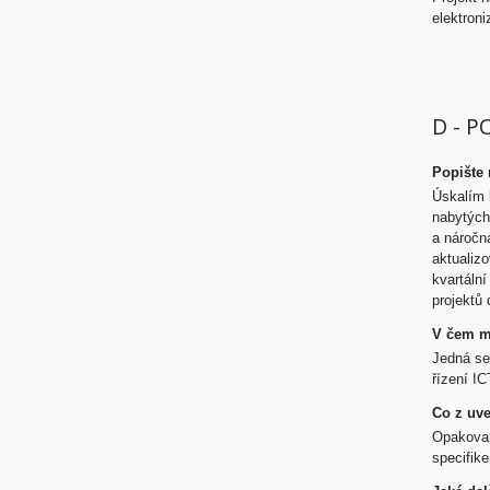
elektroni
D - P
Popište 
Úskalím k
nabytých
a náročná
aktualiz
kvartáln
projektů 
V čem mů
Jedná se
řízení I
Co z uve
Opakovaně
specifik