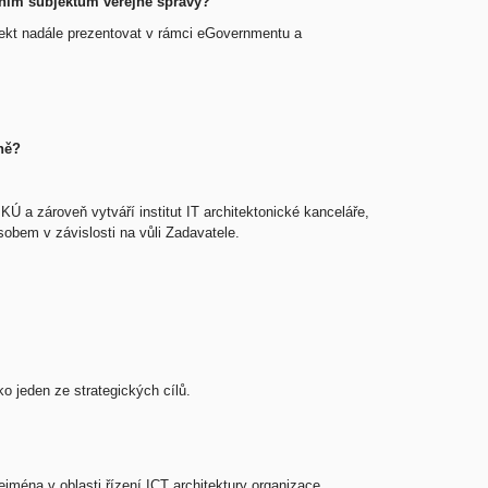
atním subjektům veřejné správy?
jekt nadále prezentovat v rámci eGovernmentu a
ně?
Ú a zároveň vytváří institut IT architektonické kanceláře,
obem v závislosti na vůli Zadavatele.
o jeden ze strategických cílů.
jména v oblasti řízení ICT architektury organizace,