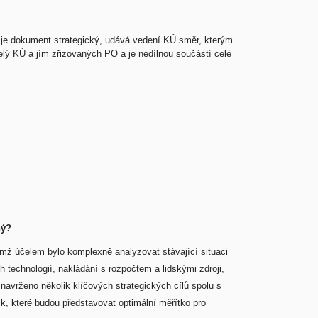
ž je dokument strategický, udává vedení KÚ směr, kterým
celý KÚ a jím zřizovaných PO a je nedílnou součástí celé
ný?
ímž účelem bylo komplexně analyzovat stávající situaci
 technologií, nakládání s rozpočtem a lidskými zdroji,
 navrženo několik klíčových strategických cílů spolu s
k, které budou představovat optimální měřítko pro