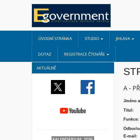
ÚVODNÍ STRÁNKA
STUDIO
JIHLAVA
DOTAZ
REGISTRACE ČTENÁŘE
AKTUÁLNĚ
ST
A - P
Jméno 
Ti
Funkce:
Odbor
E-
KALENDÁRIUM 2026