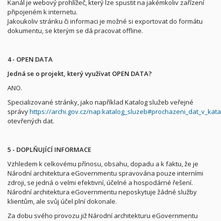
Kanál je webový prohlížeč, který lze spustit na jakémkoliv zařízení
připojeném k internetu.
Jakoukoliv stránku či informaci je možné si exportovat do formátu
dokumentu, se kterým se dá pracovat offline.
4 - OPEN DATA
Jedná se o projekt, který využívat OPEN DATA?
ANO.
Specializované stránky, jako například Katalog služeb veřejné
správy
https://archi.gov.cz/nap:katalog_sluzeb#prochazeni_dat_v_kat
otevřených dat.
5 - DOPLŇUJÍCÍ INFORMACE
Vzhledem k celkovému přínosu, obsahu, dopadu a k faktu, že je
Národní architektura eGovernmentu spravována pouze interními
zdroji, se jedná o velmi efektivní, účelné a hospodárné řešení.
Národní architektura eGovernmentu neposkytuje žádné služby
klientům, ale svůj účel plní dokonale.
Za dobu svého provozu již Národní architekturu eGovernmentu