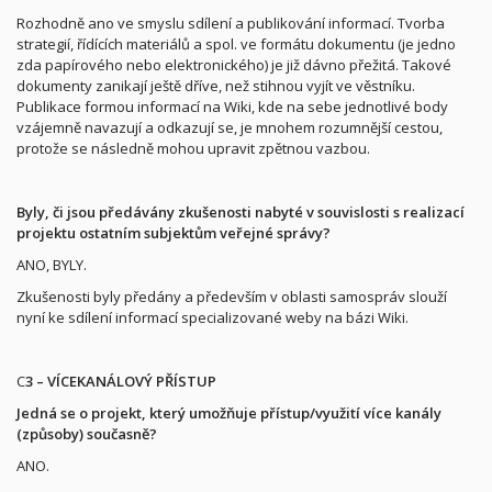
Rozhodně ano ve smyslu sdílení a publikování informací. Tvorba
strategií, řídících materiálů a spol. ve formátu dokumentu (je jedno
zda papírového nebo elektronického) je již dávno přežitá. Takové
dokumenty zanikají ještě dříve, než stihnou vyjít ve věstníku.
Publikace formou informací na Wiki, kde na sebe jednotlivé body
vzájemně navazují a odkazují se, je mnohem rozumnější cestou,
protože se následně mohou upravit zpětnou vazbou.
Byly, či jsou předávány zkušenosti nabyté v souvislosti s realizací
projektu ostatním subjektům veřejné správy?
ANO, BYLY.
Zkušenosti byly předány a především v oblasti samospráv slouží
nyní ke sdílení informací specializované weby na bázi Wiki.
C
3 – VÍCEKANÁLOVÝ PŘÍSTUP
Jedná se o projekt, který umožňuje přístup/využití více kanály
(způsoby) současně?
ANO.