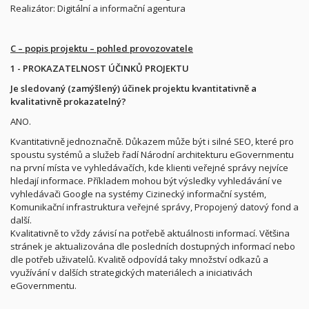
Realizátor: Digitální a informační agentura
C – popis projektu – pohled provozovatele
1 - PROKAZATELNOST ÚČINKŮ PROJEKTU
Je sledovaný (zamýšlený) účinek projektu kvantitativně a
kvalitativně prokazatelný?
ANO.
Kvantitativně jednoznačně. Důkazem může být i silné SEO, které pro
spoustu systémů a služeb řadí Národní architekturu eGovernmentu
na první místa ve vyhledávačích, kde klienti veřejné správy nejvíce
hledají informace. Příkladem mohou být výsledky vyhledávání ve
vyhledávači Google na systémy Cizinecký informační systém,
Komunikační infrastruktura veřejné správy, Propojený datový fond a
další.
Kvalitativně to vždy závisí na potřebě aktuálnosti informací. Většina
stránek je aktualizována dle posledních dostupných informací nebo
dle potřeb uživatelů. Kvalitě odpovídá taky množství odkazů a
využívání v dalších strategických materiálech a iniciativách
eGovernmentu.