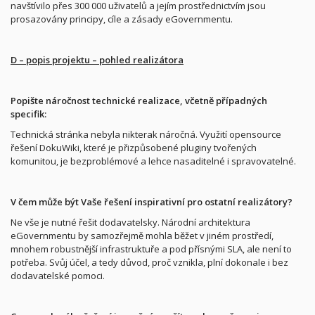
navštívilo přes 300 000 uživatelů a jejím prostřednictvím jsou
prosazovány principy, cíle a zásady eGovernmentu.
D – popis projektu – pohled realizátora
Popište náročnost technické realizace, včetně případných
specifik:
Technická stránka nebyla nikterak náročná. Využití opensource
řešení DokuWiki, které je přizpůsobené pluginy tvořených
komunitou, je bezproblémové a lehce nasaditelné i spravovatelné.
V čem může být Vaše řešení inspirativní pro ostatní realizátory?
Ne vše je nutné řešit dodavatelsky. Národní architektura
eGovernmentu by samozřejmě mohla běžet v jiném prostředí,
mnohem robustnější infrastruktuře a pod přísnými SLA, ale není to
potřeba. Svůj účel, a tedy důvod, proč vznikla, plní dokonale i bez
dodavatelské pomoci.