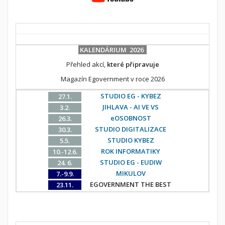
KALENDÁRIUM 2026
Přehled akcí,
které připravuje
Magazín Egovernment v roce 2026
STUDIO EG - KYBEZ
27.1.
JIHLAVA - AI VE VS
3.2.
eOSOBNOST
26.3.
STUDIO DIGITALIZACE
30.3.
STUDIO KYBEZ
5.5.
ROK INFORMATIKY
10.-12.6.
STUDIO EG - EUDIW
24. 6.
MIKULOV
7.-9.9.
EGOVERNMENT THE BEST
23.11.