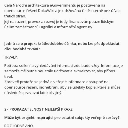
Celá Národní architektura eGovernmentu je postavena na
opensource řešení DokuWiki a je udržována čistě interně bez účasti
třetích stran.
Její nasazení, provoz a rozvoj je tedy financován pouze lidským
úsilím zaměstnanců Digitální a informační agentury.
Jedná se o projekt krátkodobého účinku, nebo lze předpokládat
dlouhodobé trvání?
TRVALÝ.
Potřeba sdílení a vyhledávání informací zde bude vždy. Informace je
samozřejmě nutné neustále udržovat a aktualizovat, aby přínos
trval.
Zároveň protože se jedná o veřejné informace dostupné na
opensource řešení, nic nebrání, aby se udělaly kopie, které si může
následně spravovat kdokoliv jiný.
2 - PROKAZATELNOST NEJLEPŠÍ PRAXE
Může být projekt inspirující pro ostatní subjekty veřejné správy?
ROZHODNĚ ANO.