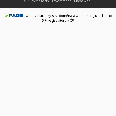
© 2026
Magazín Egovernment
|
Mapa webu
-
webové stránky
s AI,
doména
a
webhosting
u jediného
5★ registrátora v ČR