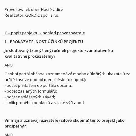
Provozovatel: obec Hostěradice
Realizátor: GORDIC spol. s r.o.
C – popis projektu – pohled provozovatele
1 - PROKAZATELNOST ÚČINKŮ PROJEKTU
Je sledovaný (zamýšlený) účinek projektu kvantitativně a
kvalitativně prokazatelný?
ANO.
Osobní portál občana zaznamenává mnoho důležitých ukazatelů za
určité časové období (den, měsíc, rok apod.):
- počet přihlášení do portálu občana;
- počet zaslaných formulářů;
- počet nahlášených závad;
- kolik proběhlo poplatků a v jaké výši apod.
Vnímají a uznávají uživatelé (cílová skupina) tento projekt jako
prospěšný?
ANO.