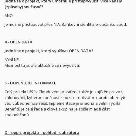
Jedná se o projekt, který umožňuje přístup/využití více kanály
(způsoby) současně?
ANO.
Je možné přistupovat přes NIA, Bankovní identitu, e-občanku apod.
4 - OPEN DATA
Jedná se o projekt, který využívat OPEN DATA?
NYNÍ NE.
Možnost tu je, ale aktuálně se nevyužívá.
5 - DOPLŇUJÍCÍ INFORMACE
Celý projekt běží v Cloudovém prostředí, takže je zajištěn provoz,
zálohování, kyberbezpečnost z pozice realizátora, proto obec tyto
věci vůbec nemusí řešit. Implementace je snadná a velmi rychlá.
Benefitů je celá řada a cílová skupina je spíše mladší část
spoluobčanů.
D – popis projektu – pohled realizátora