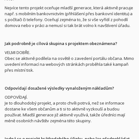
Nejvíce tento projekt oceňuje mladší generace, která aktivně pracuje
např. s mobilním bankovnictvím (přihlášení přes bankovní identitu) a
s počítači či telefony. Oceňují zejména to, že si vše vyřídí z pohodlí
domova nebo v práci a nemusí si tak brát volno k navštívení úřadu.
Jak podrobně je cílová skupina s projektem obeznámena?
VELMI DOBŘE.
Obec se aktivně podílela na osvětě o zavedení portálu občana. Mimo
uvedení informací na webových stránkách proběhla také kampaň
přes místní tisk.
Odpovídají dosažené výsledky vynaloženým nákladům?
ODPOVÍDAJÍ.
Je to dlouhodobý projekt, a proto chvíli potrvá, než se informace
dostane ke všem občanům a ti si to aktivně vyzkouší a budou
používat. Mladší generace již aktivně využívá, takže úředníci mají
méně osobních návštěv zejména této skupiny.
Jedná se o projekt krátkodobého účinku, nebo lze předpokládat