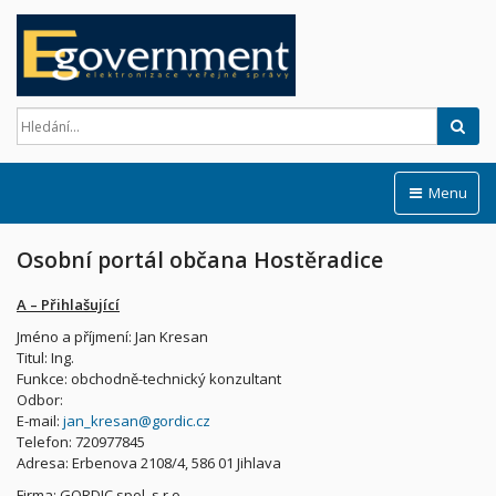
Hled
Menu
Osobní portál občana Hostěradice
A – Přihlašující
Jméno a příjmení: Jan Kresan
Titul: Ing.
Funkce: obchodně-technický konzultant
Odbor:
E-mail:
jan_kresan@gordic.cz
Telefon: 720977845
Adresa: Erbenova 2108/4, 586 01 Jihlava
Firma: GORDIC spol. s r.o.