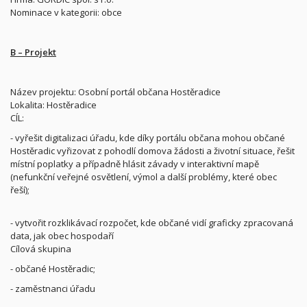
Nominace v kategorii: obce
B – Projekt
Název projektu: Osobní portál občana Hostěradice
Lokalita: Hostěradice
CÍL:
- vyřešit digitalizaci úřadu, kde díky portálu občana mohou občané
Hostěradic vyřizovat z pohodlí domova žádosti a životní situace, řešit
místní poplatky a případně hlásit závady v interaktivní mapě
(nefunkční veřejné osvětlení, výmol a další problémy, které obec
řeší);
- vytvořit rozklikávací rozpočet, kde občané vidí graficky zpracovaná
data, jak obec hospodaří
Cílová skupina
- občané Hostěradic;
- zaměstnanci úřadu