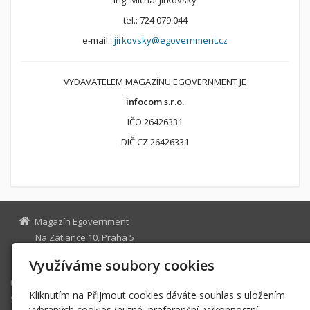
tel.: 724 079 044
e-mail.:
jirkovsky@egovernment.cz
VYDAVATELEM MAGAZÍNU EGOVERNMENT JE
infocom s.r.o.
IČO 26426331
DIČ CZ 26426331
Magazín Egovernment
Na Zatlance 10, Praha 5
egovernment@egovernment.cz
Využíváme soubory cookies
Úvodní stránka
Kliknutím na Přijmout cookies dáváte souhlas s uložením
STUDIO
vybraných cookies (nutné, preferenční, výkonnostní,