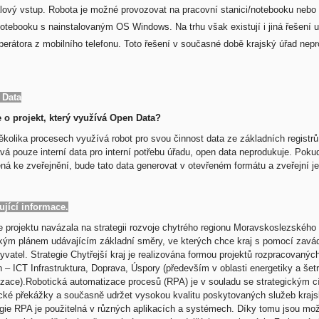
lový vstup. Robota je možné provozovat na pracovní stanici/notebooku nebo v
notebooku s nainstalovaným OS Windows. Na trhu však existují i jiná řešení 
perátora z mobilního telefonu. Toto řešení v současné době krajský úřad nepr
 Data
 o projekt, který využívá Open Data?
ěkolika procesech využívá robot pro svou činnost data ze základních registr
vá pouze interní data pro interní potřebu úřadu, open data neprodukuje. Pok
ná ke zveřejnění, bude tato data generovat v otevřeném formátu a zveřejní j
ující informace.
 projektu navázala na strategii rozvoje chytrého regionu Moravskoslezského 
ckým plánem udávajícím základní směry, ve kterých chce kraj s pomocí zavád
yvatel. Strategie Chytřejší kraj je realizována formou projektů rozpracovanýc
 – ICT Infrastruktura, Doprava, Úspory (především v oblasti energetiky a šet
nizace).Robotická automatizace procesů (RPA) je v souladu se strategickým cí
ické překážky a současně udržet vysokou kvalitu poskytovaných služeb krajs
ie RPA je použitelná v různých aplikacích a systémech. Díky tomu jsou možnos