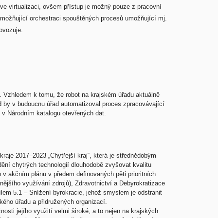
e virtualizaci, ovšem přístup je možný pouze z pracovní
umožňující orchestraci spouštěných procesů umožňující mj.
ovozuje.
ů. Vzhledem k tomu, že robot na krajském úřadu aktuálně
ud by v budoucnu úřad automatizoval proces zpracovávající
e v Národním katalogu otevřených dat.
kraje 2017–2023 „Chytřejší kraj“, která je střednědobým
ění chytrých technologií dlouhodobě zvyšovat kvalitu
h v akčním plánu v předem definovaných pěti prioritních
rnějšího využívání zdrojů), Zdravotnictví a Debyrokratizace
lem 5.1 – Snížení byrokracie, jehož smyslem je odstranit
kého úřadu a přidružených organizací.
ti jejího využití velmi široké, a to nejen na krajských