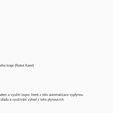
ho kraje (Robot Karel)
m a využití úspor, které z této automatizace vyplynou.
o úřadu a využívání výhod z toho plynoucích.