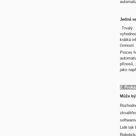
automati
Jedná se
Trvalý.
vyhodnoc
krátká i
činností.
Proces h
automati
přínosů,
jako např
2. Proka
Může být
Rozhodně
zkvalitňo
softwarov
Lidé tak 
Robotick