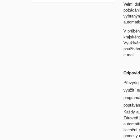
Velmi do
požádáni
vybranými
automati
V průběhu
krajského
Využíván
používán
e-mail.
Odpovíd
Převyšuj
využití n
programá
poptávány
Každý au
Zároveň 
automati
licenční
procesy 