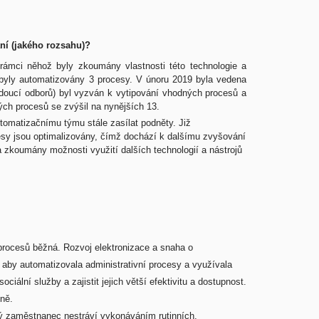
ní (jakého rozsahu)?
v rámci něhož byly zkoumány vlastnosti této technologie a
u byly automatizovány 3 procesy. V únoru 2019 byla vedena
oucí odborů) byl vyzván k vytipování vhodných procesů a
ých procesů se zvýšil na nynějších 13.
omatizačnímu týmu stále zasílat podněty. Již
sy jsou optimalizovány, čímž dochází k dalšímu zvyšování
 zkoumány možnosti využití dalších technologií a nástrojů
procesů běžná. Rozvoj elektronizace a snaha o
, aby automatizovala administrativní procesy a využívala
ální služby a zajistit jejich větší efektivitu a dostupnost.
vně.
erý zaměstnanec nestráví vykonáváním rutinních,