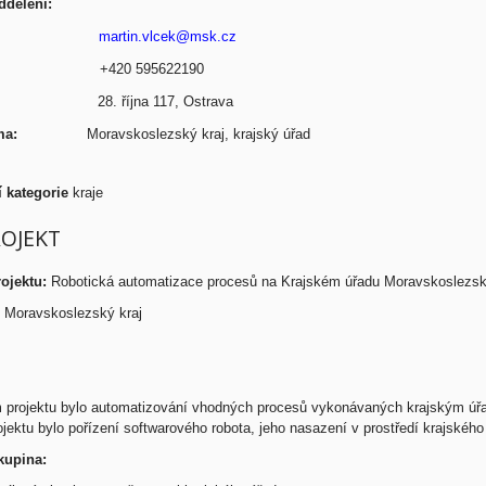
/oddělení:
mail:
martin.vlcek@msk.cz
efon:
+420 595622190
resa:
28. října 117, Ostrava
/firma:
Moravskoslezský kraj, krajský úřad
 kategorie
kraje
ROJEKT
ojektu:
Robotická automatizace procesů na Krajském úřadu Moravskoslezské
Moravskoslezský kraj
projektu bylo automatizování vhodných procesů vykonávaných krajským úřade
jektu bylo pořízení softwarového robota, jeho nasazení v prostředí krajskéh
kupina: