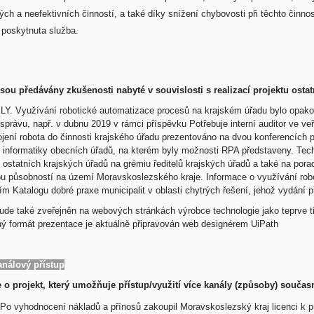
ch a neefektivních činností, a také díky snížení chybovosti při těchto činn
i poskytnuta služba.
 jsou předávány zkušenosti nabyté v souvislosti s realizací projektu ost
Y. Využívání robotické automatizace procesů na krajském úřadu bylo opak
správu, např. v dubnu 2019 v rámci příspěvku Potřebuje interní auditor ve veř
ojení robota do činnosti krajského úřadu prezentováno na dvou konferencích
s informatiky obecních úřadů, na kterém byly možnosti RPA představeny. Tech
 ostatních krajských úřadů na grémiu ředitelů krajských úřadů a také na por
ou působností na území Moravskoslezského kraje. Informace o využívání ro
ím Katalogu dobré praxe municipalit v oblasti chytrých řešení, jehož vydání 
bude také zveřejněn na webových stránkách výrobce technologie jako teprve tř
ný formát prezentace je aktuálně připravován web designérem UiPath
análový přístup
 o projekt, který umožňuje přístup/využití více kanály (způsoby) součas
 Po vyhodnocení nákladů a přínosů zakoupil Moravskoslezský kraj licenci k p