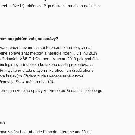
ostech může být občanovi či podnikateli mnohem rychleji a
atním subjektům veřejné správy?
ovaně prezentováno na konferencích zaměřených na
ejné správě znát metody a nástroje řízení . V říjnu 2019
 pořádaných VŠB-TU Ostrava . V únoru 2019 pak proběhlo
nologie byla ředitelem krajského úřadu prezentována
adě krajského úřadu s tajemníky obecních úřadů obcí s
bota krajským úřadem bude uvedena také v nově
připravuje Svaz měst a obcí ČR.
etí orgán veřejné správy v Evropě po Kodani a Trelleborgu
ně?
rovozování tzv. „attended“ robota, která neumožňuje