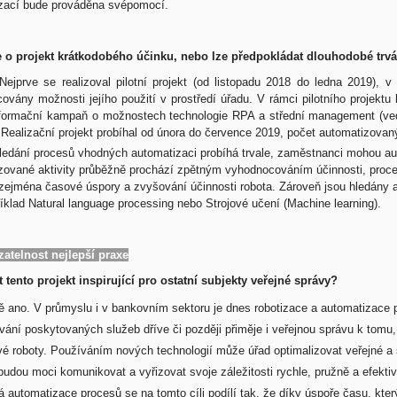
zací bude prováděna svépomocí.
 o projekt krátkodobého účinku, nebo lze předpokládat dlouhodobé trvá
Nejprve se realizoval pilotní projekt (od listopadu 2018 do ledna 2019), 
ovány možnosti jejího použití v prostředí úřadu. V rámci pilotního projekt
nformační kampaň o možnostech technologie RPA a střední management (ved
 Realizační projekt probíhal od února do července 2019, počet automatizovan
ledání procesů vhodných automatizaci probíhá trvale, zaměstnanci mohou aut
zované aktivity průběžně prochází zpětným vyhodnocováním účinnosti, proce
 zejména časové úspory a zvyšování účinnosti robota. Zároveň jsou hledány a
íklad Natural language processing nebo Strojové učení (Machine learning).
zatelnost nejlepší praxe
 tento projekt inspirující pro ostatní subjekty veřejné správy?
 ano. V průmyslu i v bankovním sektoru je dnes robotizace a automatizace 
vání poskytovaných služeb dříve či později přiměje i veřejnou správu k tomu
é roboty. Používáním nových technologií může úřad optimalizovat veřejné a soci
budou moci komunikovat a vyřizovat svoje záležitosti rychle, pružně a efekti
á automatizace procesů se na tomto cíli podílí tak, že díky úspoře času, kt