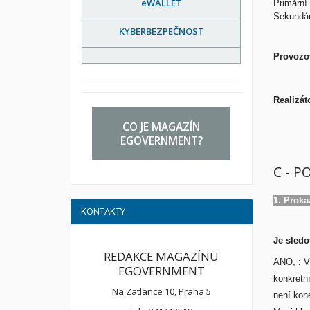
eWALLET
Primární
Sekundárn
KYBERBEZPEČNOST
Provozov
Realizát
CO JE MAGAZÍN
EGOVERNMENT?
C - P
1. Proka
KONTAKTY
Je sledo
REDAKCE MAGAZÍNU
ANO, : V
EGOVERNMENT
konkrétn
Na Zatlance 10, Praha 5
není kone