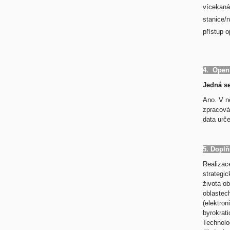
vícekaná
stanice/
přístup o
4. Open
Jedná se
Ano. V n
zpracová
data urče
5. Doplň
Realizace
strategi
života ob
oblastech
(elektro
byrokrat
Technolog