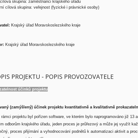
 cílová skupina: zaměstnanci krajského úřadu
í cílová skupina: veřejnost (fyzické i právnické osoby)
atel:
Krajský úřad Moravskoslezského kraje
or:
Krajský úřad Moravskoslezského kraje
OPIS PROJEKTU - POPIS PROVOZOVATELE
zatelnost účinků projektu
vaný (zamýšlený) účinek projektu kvantitativně a kvalitativně prokazatel
 rámci projektu byl pořízen software, ve kterém bylo naprogramováno již 13
ím odborům krajského úřadu, jeden proces je průřezový a může jej využít ka
čný, proces přijímání a vyhodnocování podnětů k automatizaci aktivit a proc