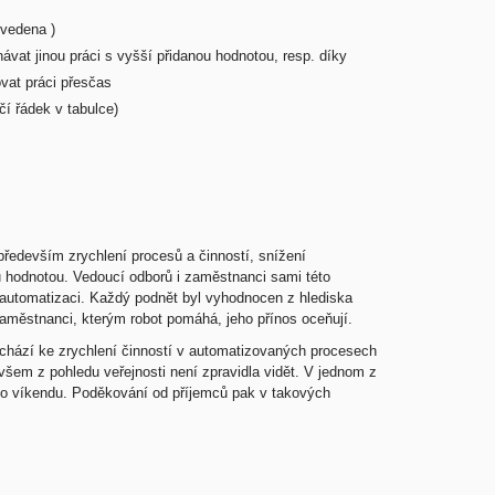
uvedena )
ávat jinou práci s vyšší přidanou hodnotou, resp. díky
vat práci přesčas
í řádek v tabulce)
především zrychlení procesů a činností, snížení
u hodnotou. Vedoucí odborů i zaměstnanci sami této
 automatizaci. Každý podnět byl vyhodnocen z hlediska
zaměstnanci, kterým robot pomáhá, jeho přínos oceňují.
ochází ke zrychlení činností v automatizovaných procesech
ovšem z pohledu veřejnosti není zpravidla vidět. V jednom z
 a o víkendu. Poděkování od příjemců pak v takových