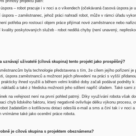
ní přínosy projektu patří:
 úspora – robot pracuje i v noci a o víkendech (očekávaná časová úspora je 
í úspora – zaměstnanec, jehož práci nahradí robot, může v rámci úřadu vykon
 není potřeba pro rostoucí objem práce přijímat nové zaměstnance nebo nařizo
í kvality poskytovaných služeb - robot nedělá chyby (není unavený, nepřeskoč
a uznávají uživatelé (cílová skupina) tento projekt jako prospěšný?
městnancům byla technologie představena s tím, že cílem jejího pořízení je 
ti, úspora zaměstnanců a možnost jejich převedení na práci s vyšší přidano
 prakticky ihned využili a během velmi krátké doby začali podávat podněty k
a nákladů a také z hlediska možnosti jeho sdílení napříč úřadem. Také sami 
inek na veřejnost není na první pohled patrný. Díky využívání robota však d
naci chyb lidského faktoru, který negativně ovlivňuje délku výkonu procesu, 
obot žadatelům o kotlíkovou dotaci odesílá e-mail a sms a činí tak i v noci
h vnímáme také jako ocenění práce robota.
robně je cílová skupina s projektem obeznámena?