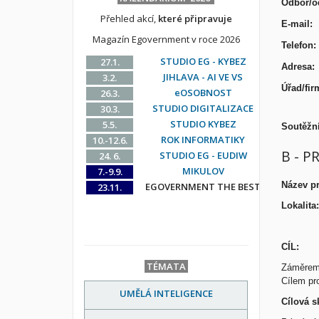
Odbor
Přehled akcí,
které připravuje
E-
Magazín Egovernment v roce 2026
Tel
STUDIO EG - KYBEZ
27.1.
Ad
JIHLAVA - AI VE VS
3.2.
Úřad
eOSOBNOST
26.3.
STUDIO DIGITALIZACE
30.3.
STUDIO KYBEZ
5.5.
Soutěžní
ROK INFORMATIKY
10.-12.6.
B - P
STUDIO EG - EUDIW
24. 6.
MIKULOV
7.-9.9.
Název pr
EGOVERNMENT THE BEST
23.11.
Lokalita:
CÍL:
TÉMATA
Záměrem 
Cílem pro
UMĚLÁ INTELIGENCE
Cílová s