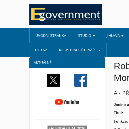
ÚVODNÍ STRÁNKA
STUDIO
JIHLAVA
DOTAZ
REGISTRACE ČTENÁŘE
AKTUÁLNĚ
Rob
Mor
A - P
J
méno 
Ti
Funkce:
KALENDÁRIUM 2026