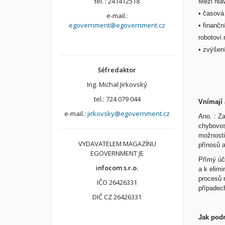
tel. : 241412518
Mezi hlav
• časová
e-mail.:
egovernment@egovernment.cz
• finančn
robotovi
• zvýšen
šéfredaktor
Ing. Michal Jirkovský
tel.: 724 079 044
Vnímají 
e-mail.:
jirkovsky@egovernment.cz
Ano. : Za
chybovos
možnosti
VYDAVATELEM MAGAZÍNU
přínosů 
EGOVERNMENT JE
Přímý úč
infocom s.r.o.
a k elimi
procesů r
IČO 26426331
případec
DIČ CZ 26426331
Jak pod