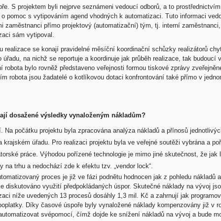
bře. S projektem byli nejprve seznámeni vedoucí odborů, a to prostřednictví
 o pomoc s vytipováním agend vhodných k automatizaci. Tuto informaci vedo
 zaměstnanci přímo projektový (automatizační) tým, tj. interní zaměstnanci, kte
zaci sám vytipoval.
 realizace se konají pravidelné měsíční koordinační schůzky realizátorů chyt
 úřadu, na nichž se reportuje a koordinuje jak průběh realizace, tak budoucí v
í robota bylo rovněž představeno veřejnosti formou tiskové zprávy zveřejněn
ím robota jsou žadatelé o kotlíkovou dotaci konfrontování také přímo v jedn
ají dosažené výsledky vynaloženým nákladům?
í. Na počátku projektu byla zpracována analýza nákladů a přínosů jednotlivý
a krajském úřadu. Pro realizaci projektu byla ve veřejné soutěži vybrána a p
torské práce. Výhodou pořízené technologie je mimo jiné skutečnost, že jak 
 na trhu a nedochází zde k efektu tzv. „vendor lock“.
tomatizovaný proces je již ve fázi podnětu hodnocen jak z pohledu nákladů a
je diskutováno využití předpokládaných úspor. Skutečné náklady na vývoj j
zaci níže uvedených 13 procesů dosáhly 1,3 mil. Kč a zahrnují jak programo
 poplatky. Díky časové úspoře byly vynaložené náklady kompenzovány již v r
automatizovat svépomocí, čímž dojde ke snížení nákladů na vývoj a bude mož