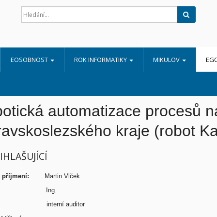
Hledat
EOSOBNOST
ROK INFORMATIKY
MIKULOV
EG
otická automatizace procesů 
avskoslezského kraje (robot Kar
ŘIHLAŠUJÍCÍ
a příjmení:
Martin Vlček
tul:
Ing.
interní auditor