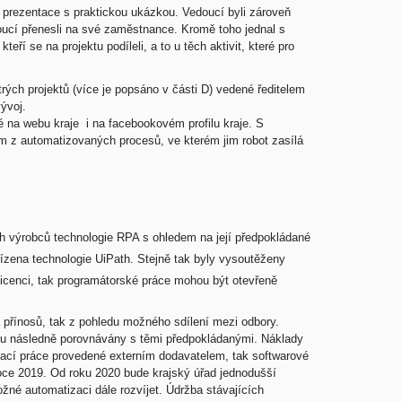
m prezentace s praktickou ukázkou. Vedoucí byli zároveň
ucí přenesli na své zaměstnance. Kromě toho jednal s
ří se na projektu podíleli, a to u těch aktivit, které pro
rých projektů (více je popsáno v části D) vedené ředitelem
ývoj.
é na webu kraje i na facebookovém profilu kraje. S
om z automatizovaných procesů, ve kterém jim robot zasílá
ch výrobců technologie RPA s ohledem na její předpokládané
ořízena technologie UiPath. Stejně tak byly vysoutěženy
licenci, tak programátorské práce mohou být otevřeně
 přínosů, tak z pohledu možného sdílení mezi odbory.
sou následně porovnávány s těmi předpokládanými. Náklady
vací práce provedené externím dodavatelem, tak softwarové
oce 2019. Od roku 2020 bude krajský úřad jednodušší
né automatizaci dále rozvíjet. Údržba stávajících