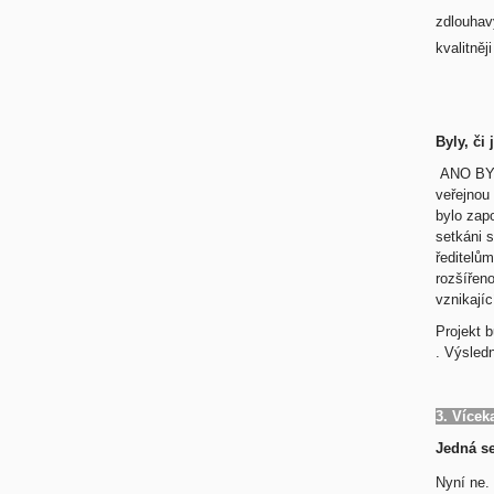
zdlouhavý
kvalitněj
Byly, či
ANO BYL
veřejnou 
bylo zap
setkáni 
ředitelům
rozšířen
vznikajíc
Projekt 
. Výsled
3. Vícek
Jedná se
Nyní ne.