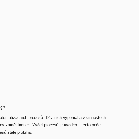
ný?
 automatizačních procesů. 12 z nich vypomáhá v činnostech
ždý zaměstnanec. Výčet procesů je uveden . Tento počet
esů stále probíhá.