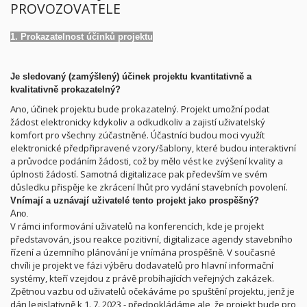
PROVOZOVATELE
1. Prokazatelnost účinků projektu
Je sledovaný (zamýšlený) účinek projektu kvantitativně a
kvalitativně prokazatelný?
Ano, účinek projektu bude prokazatelný. Projekt umožní podat
žádost elektronicky kdykoliv a odkudkoliv a zajistí uživatelský
komfort pro všechny zúčastněné. Účastníci budou moci využít
elektronické předpřipravené vzory/šablony, které budou interaktivní
a průvodce podáním žádosti, což by mělo vést ke zvýšení kvality a
úplnosti žádostí. Samotná digitalizace pak především ve svém
důsledku přispěje ke zkrácení lhůt pro vydání stavebních povolení.
Vnímají a uznávají uživatelé tento projekt jako prospěšný?
Ano.
V rámci informování uživatelů na konferencích, kde je projekt
představován, jsou reakce pozitivní, digitalizace agendy stavebního
řízení a územního plánování je vnímána prospěšně. V současné
chvíli je projekt ve fázi výběru dodavatelů pro hlavní informační
systémy, kteří vzejdou z právě probíhajících veřejných zakázek.
Zpětnou vazbu od uživatelů očekáváme po spuštění projektu, jenž je
dán legislativně k 1. 7. 2023 - předpokládáme ale, že projekt bude pro