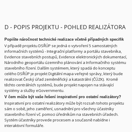
D - POPIS PROJEKTU - POHLED REALIZÁTORA
Popište náročnost technické realizace včetně případných specifik
V případě projektu DSŘÚP se jedná o vytvoření 5 samostatných
informačních systémů - Integrační platformy a portálu stavebníka,
Evidence stavebních postupů, Evidence elektronických dokumentací,
Národního geoportálu územního plánování a Informačního systému
stavebního řízení. Dalším systémem, který spadá do konceptu
celého DSŘÚP je projekt Digitální mapa veřejné správy, který bude
realizovat Český úřad zeměměřický a katastrální (ČÚZK). Kromě
těchto centrálních systémů, bude projekt napojen na stávající
systémy a služby eGovernmentu.
V čem může být vaše řešení inspirativní pro ostatní realizátory?
Inspirativní pro ostatní realizátory může být rozsah tohoto projektu
sám o sobě, jeho zaměření, usnadnění pro všechny účastníky
stavebního řízení vč. pomoci úředníkům na stavebních úřadech.
Systém účastníky provede procesem a současně nabídne i
interaktivní formuláře.