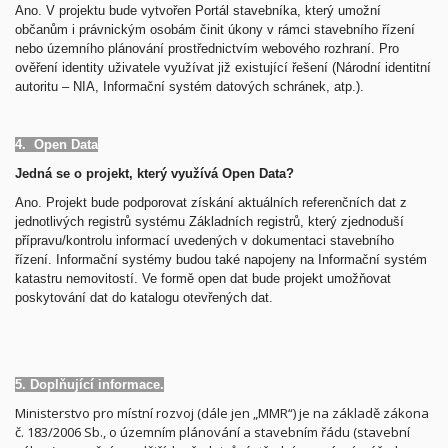
Ano.
V projektu bude vytvořen Portál stavebníka, který umožní
občanům i právnickým osobám činit úkony v rámci stavebního řízení
nebo územního plánování prostřednictvím webového rozhraní. Pro
ověření identity uživatele využívat již existující řešení (Národní identitní
autoritu – NIA, Informační systém datových schránek, atp.).
4. Open Data
Jedná se o projekt, který využívá Open Data?
Ano.
Projekt bude podporovat získání aktuálních referenčních dat z
jednotlivých registrů systému Základních registrů, který zjednoduší
přípravu/kontrolu informací uvedených v dokumentaci stavebního
řízení. Informační systémy budou také napojeny na Informační systém
katastru nemovitostí. Ve formě open dat bude projekt umožňovat
poskytování dat do katalogu otevřených dat.
5. Doplňující informace.
Ministerstvo pro místní rozvoj (dále jen „MMR“) je na základě zákona
č. 183/2006 Sb., o územním plánování a stavebním řádu (stavební