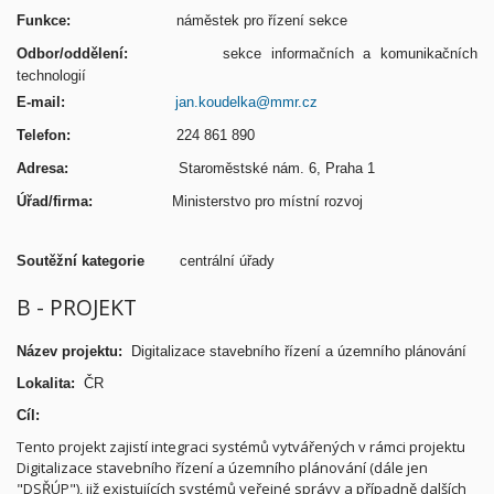
Funkce:
náměstek pro řízení sekce
Odbor/oddělení:
sekce informačních a komunikačních
technologií
E-mail:
jan.koudelka@mmr.cz
Telefon:
224 861 890
Adresa:
Staroměstské nám. 6, Praha 1
Úřad/firma:
Ministerstvo pro místní rozvoj
Soutěžní kategorie
centrální úřady
B - PROJEKT
Název projektu:
Digitalizace stavebního řízení a územního plánování
Lokalita:
ČR
Cíl:
Tento projekt zajistí integraci systémů vytvářených v rámci projektu
Digitalizace stavebního řízení a územního plánování (dále jen
"DSŘÚP"), již existujících systémů veřejné správy a případně dalších