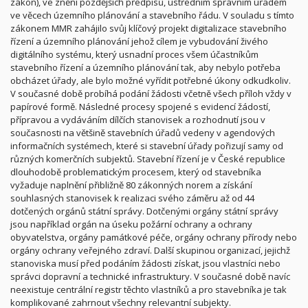
zákon), ve znění pozdějších předpisů, ústředním správním úřadem
ve věcech územního plánování a stavebního řádu. V souladu s tímto
zákonem MMR zahájilo svůj klíčový projekt digitalizace stavebního
řízení a územního plánování jehož cílem je vybudování živého
digitálního systému, který usnadní proces všem účastníkům
stavebního řízení a územního plánování tak, aby nebylo potřeba
obcházet úřady, ale bylo možné vyřídit potřebné úkony odkudkoliv.
V současné době probíhá podání žádosti včetně všech příloh vždy v
papírové formě. Následné procesy spojené s evidencí žádostí,
přípravou a vydáváním dílčích stanovisek a rozhodnutí jsou v
současnosti na většině stavebních úřadů vedeny v agendových
informačních systémech, které si stavební úřady pořizují samy od
různých komerčních subjektů. Stavební řízení je v České republice
dlouhodobě problematickým procesem, který od stavebníka
vyžaduje naplnění přibližně 80 zákonných norem a získání
souhlasných stanovisek k realizaci svého záměru až od 44
dotčených orgánů státní správy. Dotčenými orgány státní správy
jsou například orgán na úseku požární ochrany a ochrany
obyvatelstva, orgány památkové péče, orgány ochrany přírody nebo
orgány ochrany veřejného zdraví. Další skupinou organizací, jejichž
stanoviska musí před podáním žádosti získat, jsou vlastníci nebo
správci dopravní a technické infrastruktury. V současné době navíc
neexistuje centrální registr těchto vlastníků a pro stavebníka je tak
komplikované zahrnout všechny relevantní subjekty.