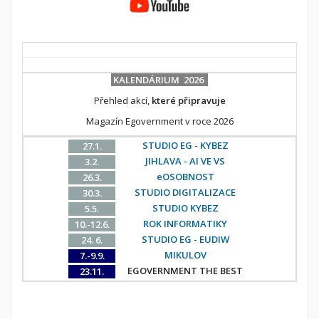
KALENDÁRIUM 2026
Přehled akcí,
které připravuje
Magazín Egovernment v roce 2026
STUDIO EG - KYBEZ
27.1.
JIHLAVA - AI VE VS
3.2.
eOSOBNOST
26.3.
STUDIO DIGITALIZACE
30.3.
STUDIO KYBEZ
5.5.
ROK INFORMATIKY
10.-12.6.
STUDIO EG - EUDIW
24. 6.
MIKULOV
7.-9.9.
EGOVERNMENT THE BEST
23.11.