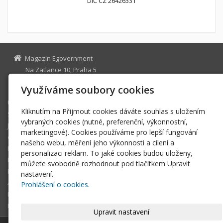
DIČ CZ 26426331
Magazín Egovernment
Na Zatlance 10, Praha 5
egovernment@egovernment.cz
Využíváme soubory cookies
Úvodní stránka
Kliknutím na Přijmout cookies dáváte souhlas s uložením
STUDIO
vybraných cookies (nutné, preferenční, výkonnostní,
JIHLAVA
marketingové). Cookies používáme pro lepší fungování
eOSOBNOST
našeho webu, měření jeho výkonnosti a cílení a
ROK INFORMATIKY
personalizaci reklam. To jaké cookies budou uloženy,
MIKULOV
můžete svobodně rozhodnout pod tlačítkem Upravit
EGOVERNMENT THE BEST
nastavení.
ARCHIV MAGAZÍNU
Prohlášení o cookies.
DOTAZ
REGISTRACE ČTENÁŘE
Upravit nastavení