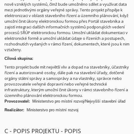
nově vzniklých systémů, čímž bude umožněno sdílet a využívat data
mezi jednotlivými orgány veřejné správy. Tento projekt přispěje k
elektronizaci v oblasti stavebního řízení a územního plánování, když
umožní činit úkony elektronickou formou přes Portál stavebníka a
zajistí integraci dalších informačních systémů podporujících vedení
procesů SŘÚP elektronickou formou. Umožní ukládat dokumentaci v
elektronické formě a umožní ukládat údaje o řízeních a postupech,
rozhodnutích vydaných v rámci řízení, dokumentech, které jsou k nim
vztaženy.
Cílová skupina:
Tento projekt bude mít největší vliv a dopad na stavebníky, účastníky
řízení a autorizované osoby, dále pak na stavební úřady, dotčené
orgány státní správy a samosprávy a na vlastníky, správce nebo
provozovatele veřejné dopravní nebo veřejné technické
infrastruktury, kterým umožní činit úkony v rámci stavebního řízení a
územního plánování elektronickou formou.
Provozovatel:
Ministerstvo pro místní rozvoj/Nejvyšší stavební úřad
Realizátor:
Ministerstvo pro místní rozvoj
C - POPIS PROJEKTU - POPIS