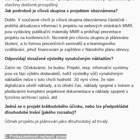
všechny dotčené prospěšný.
Jak podrobně je cílová skupina s projektem obeznámena?
Dobře.
V současné chvíli je cílová skupina obeznámena částečně -
probíhá aktualizace informací k projektu na webových stránkách MMR,
jsou vydávány publikační materiály MMR a probíhají prezentace
projektu na konferencích. Nicméně pro cílovou skupinu je plánováno
školení, a to formou prezenčních seminářů a e-learningového
vzdělávání, jehož financování je zajištěno z Národního plánu obnovy.
Odpovídají dosažené výsledky vynaloženým nákladům?
Zatím ne.
Očekáváme, že budou. Projekt, resp. informační systémy
jsou ve fázi výběru dodavatelů, tudíž výsledky vůči vynaloženým
nákladům nelze v tuto chvíli hodnotit. Již nyní víme, že nám
digitalizace ušetří náklady, a to úřední čas, náklady spojené s tiskem a
předáváním kompletní projektové dokumentace a náklady spojené s
fyzickou archivací spisů, atd.
Jedná se o projekt krátkodobého účinku, nebo lze předpokládat
dlouhodobé trvání (jakého rozsahu)?
Účinek projektu je plánován jako dlouhodobý až trvalý.
2. Prokazatelnost nejlepší praxe