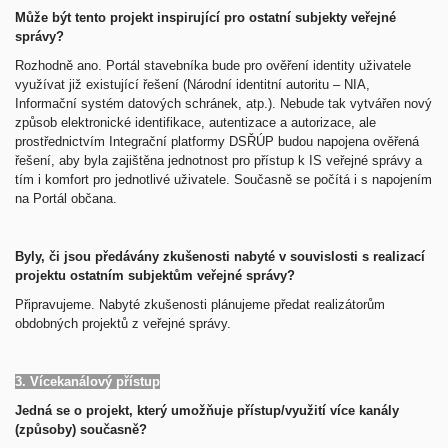
Může být tento projekt inspirující pro ostatní subjekty veřejné
správy?
Rozhodně ano.
Portál stavebníka bude pro ověření identity uživatele
využívat již existující řešení (Národní identitní autoritu – NIA,
Informační systém datových schránek, atp.). Nebude tak vytvářen nový
způsob elektronické identifikace, autentizace a autorizace, ale
prostřednictvím Integrační platformy DSŘÚP budou napojena ověřená
řešení, aby byla zajištěna jednotnost pro přístup k IS veřejné správy a
tím i komfort pro jednotlivé uživatele. Současně se počítá i s napojením
na Portál občana.
Byly, či jsou předávány zkušenosti nabyté v souvislosti s realizací
projektu ostatním subjektům veřejné správy?
Připravujeme.
Nabyté zkušenosti plánujeme předat realizátorům
obdobných projektů z veřejné správy.
3. Vícekanálový přístup
Jedná se o projekt, který umožňuje přístup/využití více kanály
(způsoby) současně?