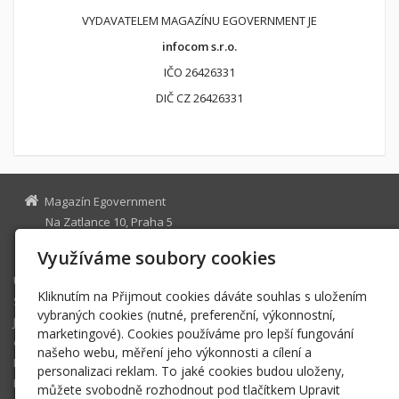
VYDAVATELEM MAGAZÍNU EGOVERNMENT JE
infocom s.r.o.
IČO 26426331
DIČ CZ 26426331
Magazín Egovernment
Na Zatlance 10, Praha 5
egovernment@egovernment.cz
Využíváme soubory cookies
Úvodní stránka
Kliknutím na Přijmout cookies dáváte souhlas s uložením
STUDIO
vybraných cookies (nutné, preferenční, výkonnostní,
JIHLAVA
marketingové). Cookies používáme pro lepší fungování
eOSOBNOST
našeho webu, měření jeho výkonnosti a cílení a
ROK INFORMATIKY
personalizaci reklam. To jaké cookies budou uloženy,
MIKULOV
můžete svobodně rozhodnout pod tlačítkem Upravit