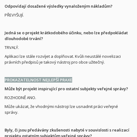
Odpovídají dosažené výsledky vynaloženým nákladům?
PŘEVYŠUJÍ.
Jedná se o projekt krátkodobého účinku, nebo lze předpokládat
dlouhodobé trvání?
TRVALÝ.
Aplikaci lze stále rozvíjet a doplňovat. Kvůli neustálé novelizaci
právních předpisů je takový nástroj pro obce užitečný.
PROKAZATELNOST NEJLEPŠÍ PRAXE
Může být projekt inspirující pro ostatní subjekty veřejné správy?
ROZHODNĚ ANO.
Může ukázat, že vhodnými nástroji lze usnadnit práci veřejné
správy.
Byly, či jsou předávány zkušenosti nabyté v souvislosti s realizací
projektu ostatním subjektům veřejné správy?