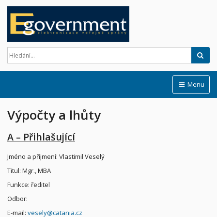
Hled
Menu
Výpočty a lhůty
A – Přihlašující
Jméno a příjmení: Vlastimil Veselý
Titul: Mgr., MBA
Funkce: ředitel
Odbor:
E-mail:
vesely@catania.cz