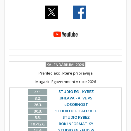
KALENDÁRIUM 2026
Přehled akcí,
které připravuje
Magazín Egovernment v roce 2026
STUDIO EG - KYBEZ
27.1.
JIHLAVA - AI VE VS
3.2.
eOSOBNOST
26.3.
STUDIO DIGITALIZACE
30.3.
STUDIO KYBEZ
5.5.
ROK INFORMATIKY
10.-12.6.
STUDIO EG - EUDIW
24. 6.