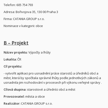
Telefon: 605 754 793
Adresa: Bořivojova 35, 130 00 Praha 3
Firma: CATANIA GROUP s.r.o.
Nominace v kategorii: obce
B – Projekt
Název projektu
: Výpočty a lhůty
Lokalita:
ČR
Cíl projektu:
- vytvořit aplikaci pro usnadnění práce starostů a úředníků obcí a
měst, která by spočítala správné lhůty podle jednotlivých zákonů a
usnadnila jim rozhodování v procesech při výkonu veřejné správy .
Cílová skupina:
starostové a úředníci obcí a měst
Provozovatel:
města a obce
Realizátor:
CATANIA GROUP s.r.o.