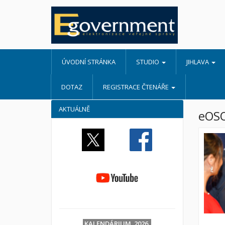
ÚVODNÍ STRÁNKA
STUDIO
JIHLAVA
DOTAZ
REGISTRACE ČTENÁŘE
AKTUÁLNĚ
eOS
KALENDÁRIUM 2026