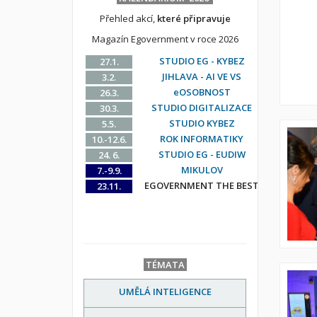
Přehled akcí,
které připravuje
Magazín Egovernment v roce 2026
STUDIO EG - KYBEZ
27.1.
JIHLAVA - AI VE VS
3.2.
eOSOBNOST
26.3.
STUDIO DIGITALIZACE
30.3.
STUDIO KYBEZ
5.5.
ROK INFORMATIKY
10.-12.6.
STUDIO EG - EUDIW
24. 6.
MIKULOV
7.-9.9.
EGOVERNMENT THE BEST
23.11.
TÉMATA
UMĚLÁ INTELIGENCE