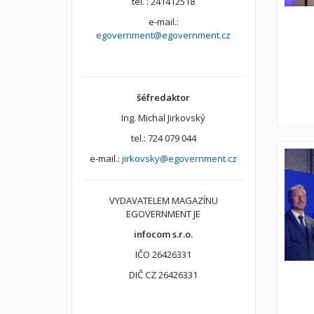
tel. : 241412518
e-mail.:
egovernment@egovernment.cz
šéfredaktor
Ing. Michal Jirkovský
tel.: 724 079 044
e-mail.:
jirkovsky@egovernment.cz
VYDAVATELEM MAGAZÍNU
EGOVERNMENT JE
infocom s.r.o.
IČO 26426331
DIČ CZ 26426331