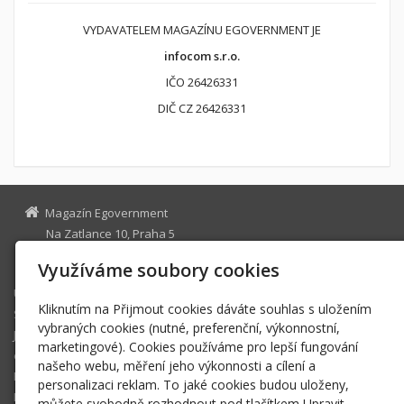
VYDAVATELEM MAGAZÍNU EGOVERNMENT JE
infocom s.r.o.
IČO 26426331
DIČ CZ 26426331
Magazín Egovernment
Na Zatlance 10, Praha 5
egovernment@egovernment.cz
Využíváme soubory cookies
Úvodní stránka
Kliknutím na Přijmout cookies dáváte souhlas s uložením
STUDIO
vybraných cookies (nutné, preferenční, výkonnostní,
JIHLAVA
marketingové). Cookies používáme pro lepší fungování
eOSOBNOST
našeho webu, měření jeho výkonnosti a cílení a
ROK INFORMATIKY
personalizaci reklam. To jaké cookies budou uloženy,
MIKULOV
můžete svobodně rozhodnout pod tlačítkem Upravit