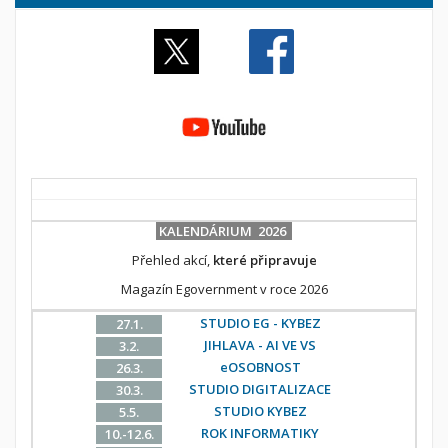
KALENDÁRIUM 2026
Přehled akcí,
které připravuje
Magazín Egovernment v roce 2026
STUDIO EG - KYBEZ
27.1.
JIHLAVA - AI VE VS
3.2.
eOSOBNOST
26.3.
STUDIO DIGITALIZACE
30.3.
STUDIO KYBEZ
5.5.
ROK INFORMATIKY
10.-12.6.