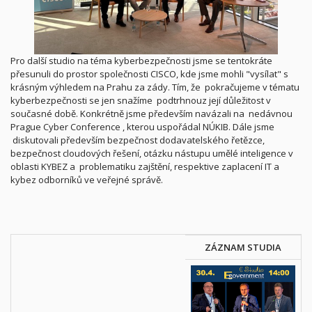
Pro další studio na téma kyberbezpečnosti jsme se tentokráte
přesunuli do prostor společnosti CISCO, kde jsme mohli "vysílat" s
krásným výhledem na Prahu za zády. Tím, že pokračujeme v tématu
kyberbezpečnosti se jen snažíme podtrhnouz její důležitost v
současné době. Konkrétně jsme především navázali na nedávnou
Prague Cyber Conference , kterou uspořádal NÚKIB. Dále jsme
diskutovali především bezpečnost dodavatelského řetězce,
bezpečnost cloudových řešení, otázku nástupu umělé inteligence v
oblasti KYBEZ a problematiku zajštění, respektive zaplacení IT a
kybez odborníků ve veřejné správě.
ZÁZNAM STUDIA