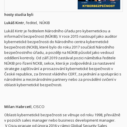
hosty studia byli
Lukáš Kintr
, ředitel, NÚKIB
Lukáš Kintr je ředitelem Národního úřadu pro kybernetickou a
informační bezpečnost (NÚKIB). V roce 2015 nastoupil jako auditor
kybernetické bezpečnosti do Národního centra kybernetické
bezpečnosti (NCKB), které bylo do roku 2017 součástí Národního
bezpečnostního úřadu, a později na NÚKIB působil jako vedoucí
oddělení kontroly. Od září 2019 zastával pozici náměstka ředitele
NÚKIB pro řízení NCKB, sekce, která je zodpovědná za nastavení
strategie zajišťování a prosazování kybernetické bezpečnosti v
České republice, za činnost vládního CERT, za jednání a spolupráci s
národními a mezinárodními partnery nebo za provádění cvičení v
oblasti kybernetické bezpečnosti.
Milan Habrcetl
, CISCO
Oblasti kybernetické bezpečnosti se věnuje od roku 1998, převážně
v pozicích sales manager nebo business development manager.
V Ciscu pracuje od února 2016 v rámci Global Security Sales