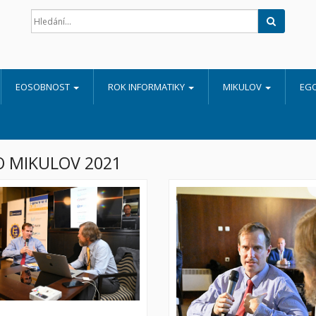
Hledat
EOSOBNOST
ROK INFORMATIKY
MIKULOV
EG
 MIKULOV 2021