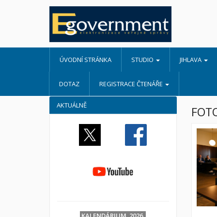
ÚVODNÍ STRÁNKA
STUDIO
JIHLAVA
DOTAZ
REGISTRACE ČTENÁŘE
AKTUÁLNĚ
FOTO
KALENDÁRIUM 2026