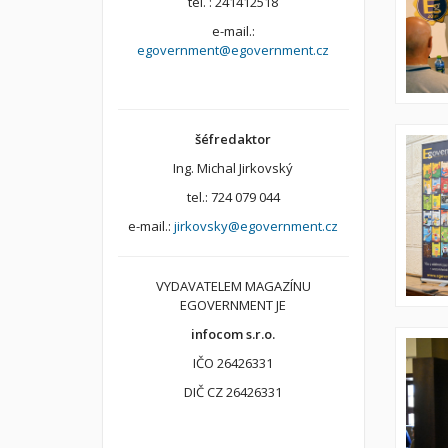
tel. : 241412518
e-mail.:
egovernment@egovernment.cz
šéfredaktor
Ing. Michal Jirkovský
tel.: 724 079 044
e-mail.:
jirkovsky@egovernment.cz
VYDAVATELEM MAGAZÍNU
EGOVERNMENT JE
infocom s.r.o.
IČO 26426331
DIČ CZ 26426331