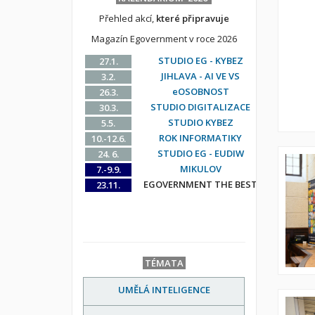
Přehled akcí,
které připravuje
Magazín Egovernment v roce 2026
STUDIO EG - KYBEZ
27.1.
JIHLAVA - AI VE VS
3.2.
eOSOBNOST
26.3.
STUDIO DIGITALIZACE
30.3.
STUDIO KYBEZ
5.5.
ROK INFORMATIKY
10.-12.6.
STUDIO EG - EUDIW
24. 6.
MIKULOV
7.-9.9.
EGOVERNMENT THE BEST
23.11.
TÉMATA
UMĚLÁ INTELIGENCE