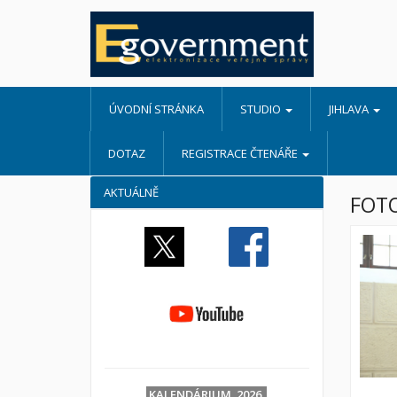
ÚVODNÍ STRÁNKA
STUDIO
JIHLAVA
DOTAZ
REGISTRACE ČTENÁŘE
AKTUÁLNĚ
FOTO
KALENDÁRIUM 2026