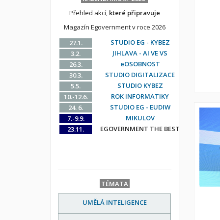
Přehled akcí,
které připravuje
Magazín Egovernment v roce 2026
STUDIO EG - KYBEZ
27.1.
JIHLAVA - AI VE VS
3.2.
eOSOBNOST
26.3.
STUDIO DIGITALIZACE
30.3.
STUDIO KYBEZ
5.5.
ROK INFORMATIKY
10.-12.6.
STUDIO EG - EUDIW
24. 6.
MIKULOV
7.-9.9.
EGOVERNMENT THE BEST
23.11.
TÉMATA
UMĚLÁ INTELIGENCE