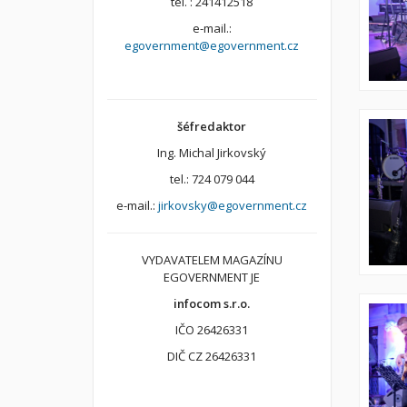
tel. : 241412518
e-mail.:
egovernment@egovernment.cz
šéfredaktor
Ing. Michal Jirkovský
tel.: 724 079 044
e-mail.:
jirkovsky@egovernment.cz
VYDAVATELEM MAGAZÍNU
EGOVERNMENT JE
infocom s.r.o.
IČO 26426331
DIČ CZ 26426331