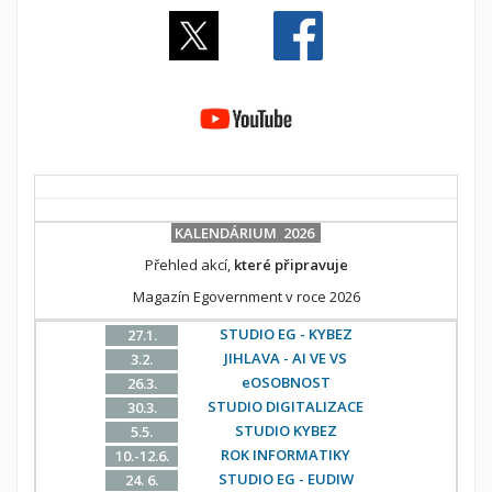
KALENDÁRIUM 2026
Přehled akcí,
které připravuje
Magazín Egovernment v roce 2026
STUDIO EG - KYBEZ
27.1.
JIHLAVA - AI VE VS
3.2.
eOSOBNOST
26.3.
STUDIO DIGITALIZACE
30.3.
STUDIO KYBEZ
5.5.
ROK INFORMATIKY
10.-12.6.
STUDIO EG - EUDIW
24. 6.