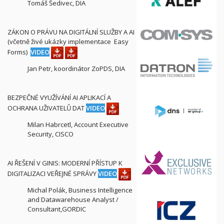
Tomáš Šedivec, DIA
ZÁKON O PRÁVU NA DIGITÁLNÍ SLUŽBY A AI
(včetně živé ukázky implementace Easy
Forms)
VIDEO
Jan Petr, koordinátor ZoPDS, DIA
BEZPEČNÉ VYUŽÍVÁNÍ AI APLIKACÍ A
OCHRANA UŽIVATELŮ DAT
VIDEO
Milan Habrcetl, Account Executive
Security, CISCO
AI ŘEŠENÍ V GINIS: MODERNÍ PŘÍSTUP K
DIGITALIZACI VEŘEJNÉ SPRÁVY
VIDEO
Michal Polák, Business Intelligence
and Datawarehouse Analyst /
Consultant,GORDIC