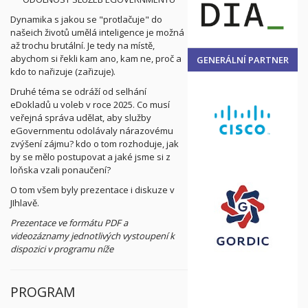
Dynamika s jakou se "protlačuje" do
našeich životů umělá inteligence je možná
až trochu brutální. Je tedy na místě,
abychom si řekli kam ano, kam ne, proč a
GENERÁLNÍ PARTNER
kdo to nařizuje (zařizuje).
Druhé téma se odráží od selhání
eDokladů u voleb v roce 2025. Co musí
veřejná správa udělat, aby služby
eGovernmentu odolávaly nárazovému
zvýšení zájmu? kdo o tom rozhoduje, jak
by se mělo postupovat a jaké jsme si z
loňska vzali ponaučení?
O tom všem byly prezentace i diskuze v
JIhlavě.
Prezentace ve formátu PDF a
videozáznamy jednotlivých vystoupení k
dispozici v programu níže
PROGRAM