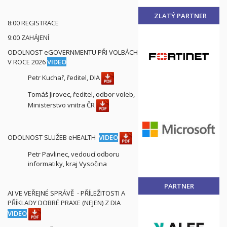
ZLATÝ PARTNER
8:00 REGISTRACE
9:00 ZAHÁJENÍ
ODOLNOST eGOVERNMENTU PŘI VOLBÁCH
V ROCE 2026
VIDEO
Petr Kuchař, ředitel, DIA
Tomáš Jirovec, ředitel, odbor voleb,
Ministerstvo vnitra ČR
ODOLNOST SLUŽEB eHEALTH
VIDEO
Petr Pavlinec, vedoucí odboru
informatiky, kraj Vysočina
PARTNER
AI VE VEŘEJNÉ SPRÁVĚ - PŘÍLEŽITOSTI A
PŘÍKLADY DOBRÉ PRAXE (NEJEN) Z DIA
VIDEO