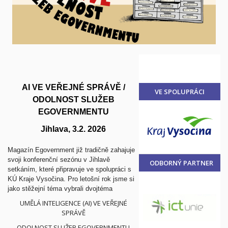
AI VE VEŘEJNÉ SPRÁVĚ /
VE SPOLUPRÁCI
ODOLNOST SLUŽEB
VE
EGOVERNMENTU
Jihlava, 3.2. 2026
Magazín Egovernment již tradičně zahajuje
svoji konferenční sezónu v Jihlavě
ODBORNÝ PARTNER
setkáním, které připravuje ve spolupráci s
KÚ Kraje Vysočina. Pro letošní rok jsme si
jako stěžejní téma vybrali dvojtéma
UMĚLÁ INTELIGENCE (AI) VE VEŘEJNÉ
SPRÁVĚ
ODOLNOST SLUŽEB EGOVERNMENTU