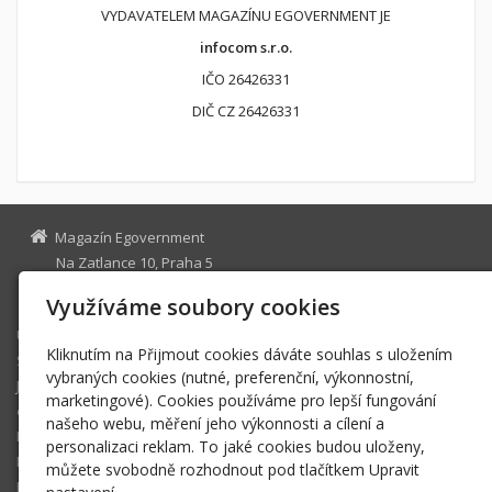
VYDAVATELEM MAGAZÍNU EGOVERNMENT JE
infocom s.r.o.
IČO 26426331
DIČ CZ 26426331
Magazín Egovernment
Na Zatlance 10, Praha 5
egovernment@egovernment.cz
Využíváme soubory cookies
Úvodní stránka
Kliknutím na Přijmout cookies dáváte souhlas s uložením
STUDIO
vybraných cookies (nutné, preferenční, výkonnostní,
JIHLAVA
marketingové). Cookies používáme pro lepší fungování
eOSOBNOST
našeho webu, měření jeho výkonnosti a cílení a
ROK INFORMATIKY
personalizaci reklam. To jaké cookies budou uloženy,
MIKULOV
můžete svobodně rozhodnout pod tlačítkem Upravit
EGOVERNMENT THE BEST