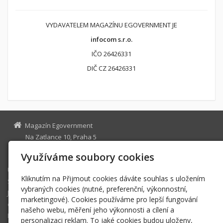
VYDAVATELEM MAGAZÍNU EGOVERNMENT JE
infocom s.r.o.
IČO 26426331
DIČ CZ 26426331
Magazín Egovernment
Na Zatlance 10, Praha 5
egovernment@egovernment.cz
Využíváme soubory cookies
Úvodní stránka
Kliknutím na Přijmout cookies dáváte souhlas s uložením
STUDIO
vybraných cookies (nutné, preferenční, výkonnostní,
JIHLAVA
marketingové). Cookies používáme pro lepší fungování
eOSOBNOST
našeho webu, měření jeho výkonnosti a cílení a
ROK INFORMATIKY
personalizaci reklam. To jaké cookies budou uloženy,