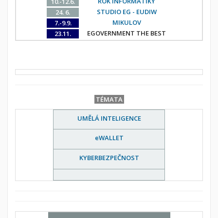
ROK INFORMATIKY
10.-12.6.
STUDIO EG - EUDIW
24. 6.
MIKULOV
7.-9.9.
EGOVERNMENT THE BEST
23.11.
TÉMATA
UMĚLÁ INTELIGENCE
eWALLET
KYBERBEZPEČNOST