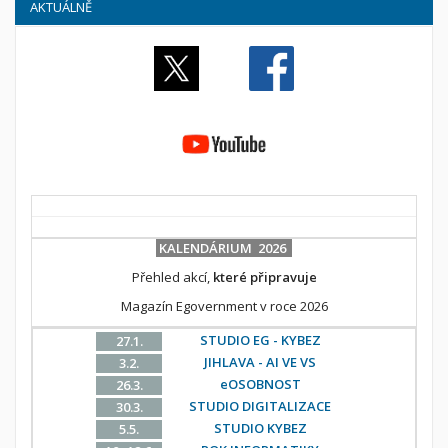
AKTUÁLNĚ
KALENDÁRIUM 2026
Přehled akcí,
které připravuje
Magazín Egovernment v roce 2026
STUDIO EG - KYBEZ
27.1.
JIHLAVA - AI VE VS
3.2.
eOSOBNOST
26.3.
STUDIO DIGITALIZACE
30.3.
STUDIO KYBEZ
5.5.