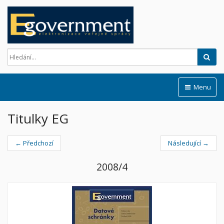
Hled
Menu
Titulky EG
← Předchozí
Následující →
2008/4