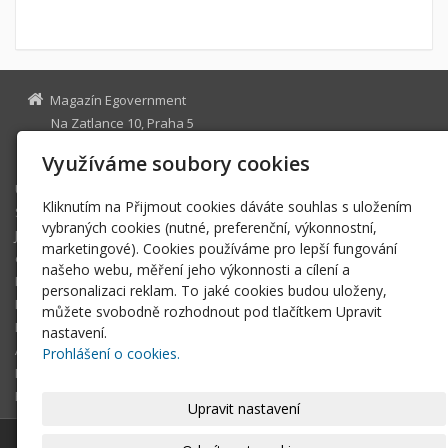
Magazín Egovernment
Na Zatlance 10, Praha 5
egovernment@egovernment.cz
Využíváme soubory cookies
Úvodní stránka
Kliknutím na Přijmout cookies dáváte souhlas s uložením
STUDIO
vybraných cookies (nutné, preferenční, výkonnostní,
JIHLAVA
marketingové). Cookies používáme pro lepší fungování
eOSOBNOST
našeho webu, měření jeho výkonnosti a cílení a
ROK INFORMATIKY
personalizaci reklam. To jaké cookies budou uloženy,
MIKULOV
můžete svobodně rozhodnout pod tlačítkem Upravit
EGOVERNMENT THE BEST
nastavení.
ARCHIV MAGAZÍNU
Prohlášení o cookies.
DOTAZ
REGISTRACE ČTENÁŘE
Upravit nastavení
© 2026
Magazín Egovernment
|
Mapa webu