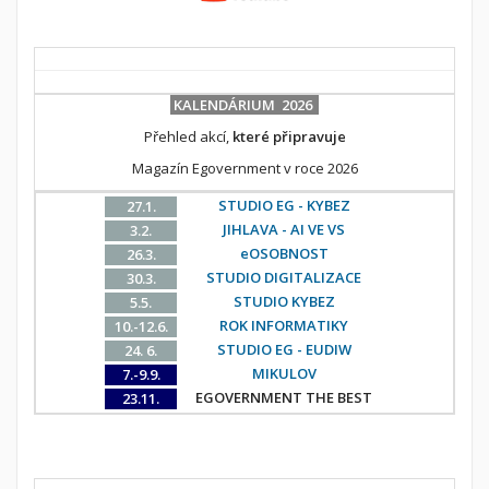
KALENDÁRIUM 2026
Přehled akcí,
které připravuje
Magazín Egovernment v roce 2026
STUDIO EG - KYBEZ
27.1.
JIHLAVA - AI VE VS
3.2.
eOSOBNOST
26.3.
STUDIO DIGITALIZACE
30.3.
STUDIO KYBEZ
5.5.
ROK INFORMATIKY
10.-12.6.
STUDIO EG - EUDIW
24. 6.
MIKULOV
7.-9.9.
EGOVERNMENT THE BEST
23.11.