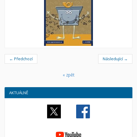
← Předchozí
Následující →
« zpět
AKTUÁLNĚ