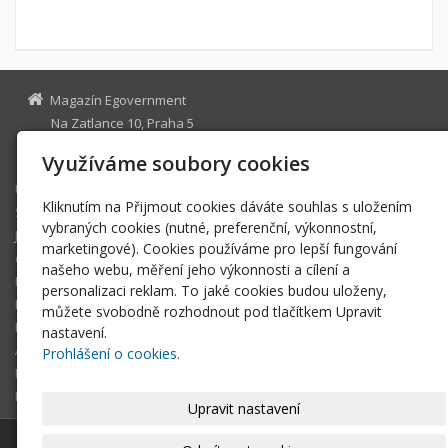
Magazín Egovernment
Na Zatlance 10, Praha 5
egovernment@egovernment.cz
Využíváme soubory cookies
Úvodní stránka
Kliknutím na Přijmout cookies dáváte souhlas s uložením
STUDIO
vybraných cookies (nutné, preferenční, výkonnostní,
JIHLAVA
marketingové). Cookies používáme pro lepší fungování
eOSOBNOST
našeho webu, měření jeho výkonnosti a cílení a
ROK INFORMATIKY
personalizaci reklam. To jaké cookies budou uloženy,
MIKULOV
můžete svobodně rozhodnout pod tlačítkem Upravit
EGOVERNMENT THE BEST
nastavení.
ARCHIV MAGAZÍNU
Prohlášení o cookies.
DOTAZ
REGISTRACE ČTENÁŘE
Upravit nastavení
© 2026
Magazín Egovernment
|
Mapa webu