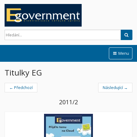
Hled
Menu
Titulky EG
← Předchozí
Následující →
2011/2