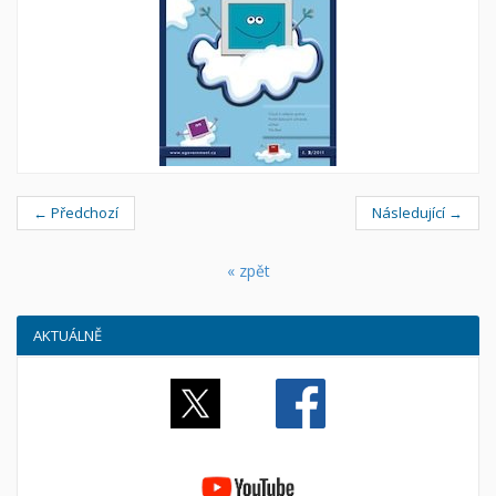
← Předchozí
Následující →
« zpět
AKTUÁLNĚ