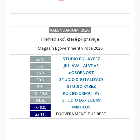
KALENDÁRIUM 2026
Přehled akcí,
které připravuje
Magazín Egovernment v roce 2026
STUDIO EG - KYBEZ
27.1.
JIHLAVA - AI VE VS
3.2.
eOSOBNOST
26.3.
STUDIO DIGITALIZACE
30.3.
STUDIO KYBEZ
5.5.
ROK INFORMATIKY
10.-12.6.
STUDIO EG - EUDIW
24. 6.
MIKULOV
7.-9.9.
EGOVERNMENT THE BEST
23.11.