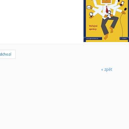
dchozí
« zpět