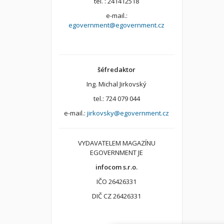
tel. : 241412518
e-mail.:
egovernment@egovernment.cz
šéfredaktor
Ing. Michal Jirkovský
tel.: 724 079 044
e-mail.:
jirkovsky@egovernment.cz
VYDAVATELEM MAGAZÍNU
EGOVERNMENT JE
infocom s.r.o.
IČO 26426331
DIČ CZ 26426331