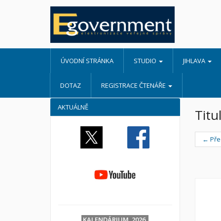
ÚVODNÍ STRÁNKA
STUDIO
JIHLAVA
DOTAZ
REGISTRACE ČTENÁŘE
AKTUÁLNĚ
Titu
← Pře
KALENDÁRIUM 2026