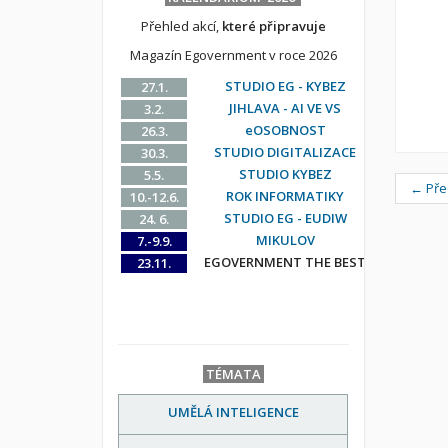
Přehled akcí,
které připravuje
Magazín Egovernment v roce 2026
STUDIO EG - KYBEZ
27.1.
JIHLAVA - AI VE VS
3.2.
eOSOBNOST
26.3.
STUDIO DIGITALIZACE
30.3.
STUDIO KYBEZ
5.5.
← Pře
ROK INFORMATIKY
10.-12.6.
STUDIO EG - EUDIW
24. 6.
MIKULOV
7.-9.9.
EGOVERNMENT THE BEST
23.11.
TÉMATA
UMĚLÁ INTELIGENCE