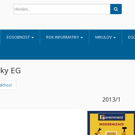
Hledat
EOSOBNOST
ROK INFORMATIKY
MIKULOV
EG
lky EG
dchozí
2013/1