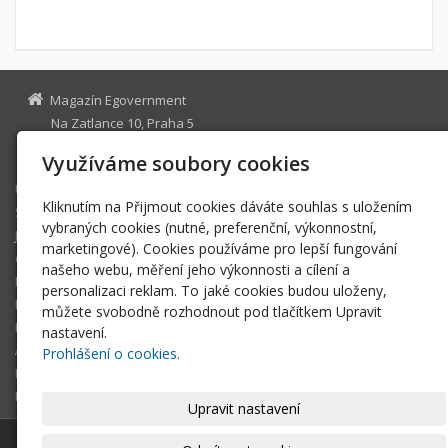
Magazín Egovernment
Na Zatlance 10, Praha 5
egovernment@egovernment.cz
Využíváme soubory cookies
Úvodní stránka
Kliknutím na Přijmout cookies dáváte souhlas s uložením
STUDIO
vybraných cookies (nutné, preferenční, výkonnostní,
JIHLAVA
marketingové). Cookies používáme pro lepší fungování
eOSOBNOST
našeho webu, měření jeho výkonnosti a cílení a
ROK INFORMATIKY
personalizaci reklam. To jaké cookies budou uloženy,
MIKULOV
můžete svobodně rozhodnout pod tlačítkem Upravit
EGOVERNMENT THE BEST
nastavení.
ARCHIV MAGAZÍNU
Prohlášení o cookies.
DOTAZ
REGISTRACE ČTENÁŘE
Upravit nastavení
© 2026
Magazín Egovernment
|
Mapa webu