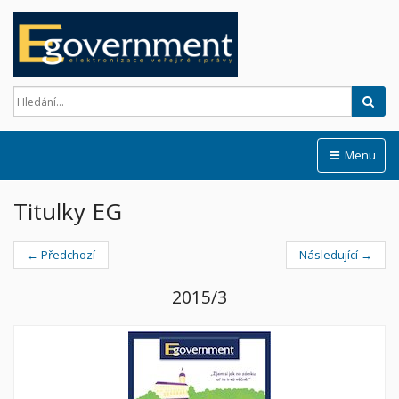
Hled
Menu
Titulky EG
← Předchozí
Následující →
2015/3