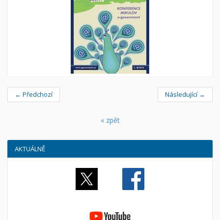
← Předchozí
Následující →
« zpět
AKTUÁLNĚ