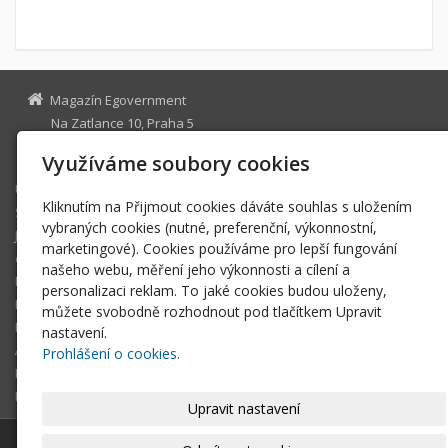
Magazín Egovernment
Na Zatlance 10, Praha 5
egovernment@egovernment.cz
Využíváme soubory cookies
Úvodní stránka
Kliknutím na Přijmout cookies dáváte souhlas s uložením
STUDIO
vybraných cookies (nutné, preferenční, výkonnostní,
JIHLAVA
marketingové). Cookies používáme pro lepší fungování
eOSOBNOST
našeho webu, měření jeho výkonnosti a cílení a
ROK INFORMATIKY
personalizaci reklam. To jaké cookies budou uloženy,
MIKULOV
můžete svobodně rozhodnout pod tlačítkem Upravit
EGOVERNMENT THE BEST
nastavení.
ARCHIV MAGAZÍNU
Prohlášení o cookies.
DOTAZ
REGISTRACE ČTENÁŘE
Upravit nastavení
© 2026
Magazín Egovernment
|
Mapa webu