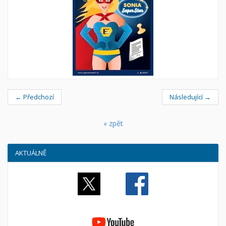
← Předchozí
Následující →
« zpět
AKTUÁLNĚ