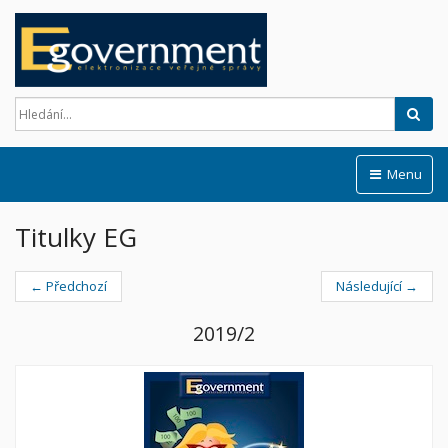
Hled
Menu
Titulky EG
← Předchozí
Následující →
2019/2