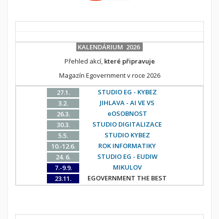
KALENDÁRIUM 2026
Přehled akcí,
které připravuje
Magazín Egovernment v roce 2026
STUDIO EG - KYBEZ
27.1.
JIHLAVA - AI VE VS
3.2.
eOSOBNOST
26.3.
STUDIO DIGITALIZACE
30.3.
STUDIO KYBEZ
5.5.
ROK INFORMATIKY
10.-12.6.
STUDIO EG - EUDIW
24. 6.
MIKULOV
7.-9.9.
EGOVERNMENT THE BEST
23.11.