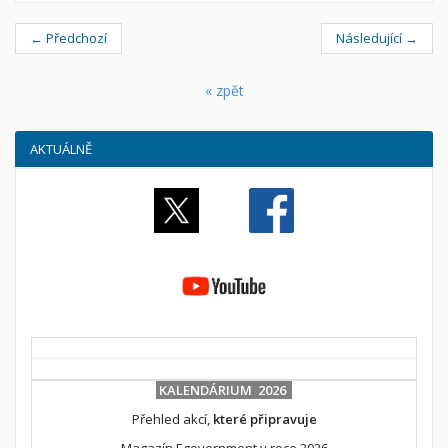
← Předchozí
Následující →
« zpět
AKTUÁLNĚ
KALENDÁRIUM 2026
Přehled akcí,
které připravuje
Magazín Egovernment v roce 2026