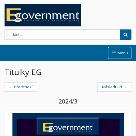
Hled
Menu
Titulky EG
← Předchozí
Následující →
2024/3