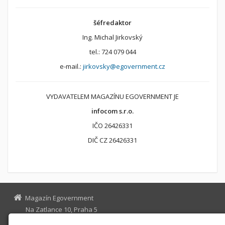
šéfredaktor
Ing. Michal Jirkovský
tel.: 724 079 044
e-mail.:
jirkovsky@egovernment.cz
VYDAVATELEM MAGAZÍNU EGOVERNMENT JE
infocom s.r.o.
IČO 26426331
DIČ CZ 26426331
Magazín Egovernment
Na Zatlance 10, Praha 5