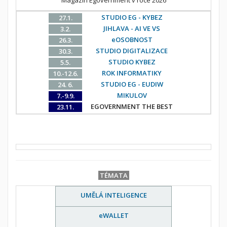
STUDIO EG - KYBEZ
27.1.
JIHLAVA - AI VE VS
3.2.
eOSOBNOST
26.3.
STUDIO DIGITALIZACE
30.3.
STUDIO KYBEZ
5.5.
ROK INFORMATIKY
10.-12.6.
STUDIO EG - EUDIW
24. 6.
MIKULOV
7.-9.9.
EGOVERNMENT THE BEST
23.11.
TÉMATA
UMĚLÁ INTELIGENCE
eWALLET