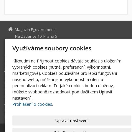
Magazín Egovernment
Na Zatlance 10, Praha 5
egovernment@egovernment.cz
Využíváme soubory cookies
Úvodní stránka
Kliknutím na Přijmout cookies dáváte souhlas s uložením
STUDIO
vybraných cookies (nutné, preferenční, výkonnostní,
JIHLAVA
marketingové). Cookies používáme pro lepší fungování
eOSOBNOST
našeho webu, měření jeho výkonnosti a cílení a
ROK INFORMATIKY
personalizaci reklam. To jaké cookies budou uloženy,
MIKULOV
můžete svobodně rozhodnout pod tlačítkem Upravit
EGOVERNMENT THE BEST
nastavení.
ARCHIV MAGAZÍNU
Prohlášení o cookies.
DOTAZ
REGISTRACE ČTENÁŘE
Upravit nastavení
© 2026
Magazín Egovernment
|
Mapa webu