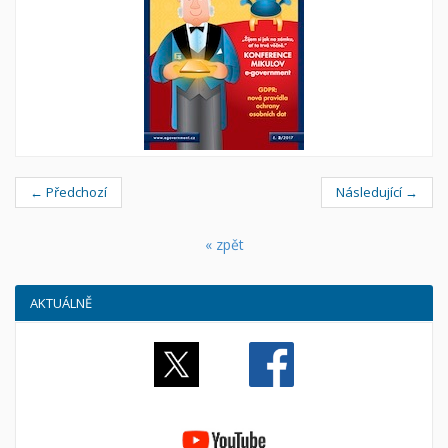
← Předchozí
Následující →
« zpět
AKTUÁLNĚ