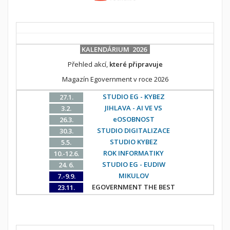
KALENDÁRIUM 2026
Přehled akcí,
které připravuje
Magazín Egovernment v roce 2026
STUDIO EG - KYBEZ
27.1.
JIHLAVA - AI VE VS
3.2.
eOSOBNOST
26.3.
STUDIO DIGITALIZACE
30.3.
STUDIO KYBEZ
5.5.
ROK INFORMATIKY
10.-12.6.
STUDIO EG - EUDIW
24. 6.
MIKULOV
7.-9.9.
EGOVERNMENT THE BEST
23.11.