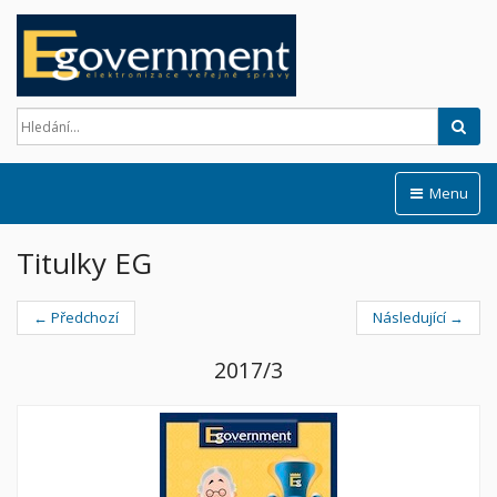
Hled
Menu
Titulky EG
← Předchozí
Následující →
2017/3