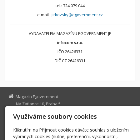
tel.: 724 079 044
e-mail.:
jirkovsky@egovernment.cz
VYDAVATELEM MAGAZÍNU EGOVERNMENT JE
infocom s.r.o.
IČO 26426331
DIČ CZ 26426331
Magazín Egovernment
Na Zatlance 10, Praha 5
egovernment@egovernment.cz
Využíváme soubory cookies
Úvodní stránka
Kliknutím na Přijmout cookies dáváte souhlas s uložením
STUDIO
vybraných cookies (nutné, preferenční, výkonnostní,
JIHLAVA