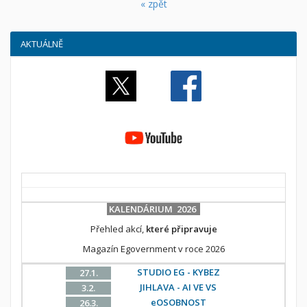
« zpět
AKTUÁLNĚ
KALENDÁRIUM 2026
Přehled akcí,
které připravuje
Magazín Egovernment v roce 2026
STUDIO EG - KYBEZ
27.1.
JIHLAVA - AI VE VS
3.2.
eOSOBNOST
26.3.