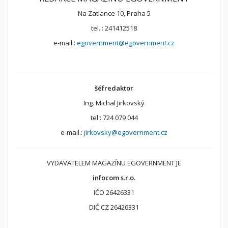
Na Zatlance 10, Praha 5
tel. : 241412518
e-mail.:
egovernment@egovernment.cz
šéfredaktor
Ing. Michal Jirkovský
tel.: 724 079 044
e-mail.:
jirkovsky@egovernment.cz
VYDAVATELEM MAGAZÍNU EGOVERNMENT JE
infocom s.r.o.
IČO 26426331
DIČ CZ 26426331