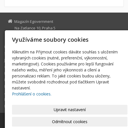
Magazín Egovernment
Na Zatlance 10, Praha 5
egovernment@egovernment.cz
Využíváme soubory cookies
Úvodní stránka
Kliknutím na Přijmout cookies dáváte souhlas s uložením
STUDIO
vybraných cookies (nutné, preferenční, výkonnostní,
JIHLAVA
marketingové). Cookies používáme pro lepší fungování
eOSOBNOST
našeho webu, měření jeho výkonnosti a cílení a
ROK INFORMATIKY
personalizaci reklam. To jaké cookies budou uloženy,
MIKULOV
můžete svobodně rozhodnout pod tlačítkem Upravit
EGOVERNMENT THE BEST
nastavení.
ARCHIV MAGAZÍNU
Prohlášení o cookies.
DOTAZ
REGISTRACE ČTENÁŘE
Upravit nastavení
© 2026
Magazín Egovernment
|
Mapa webu
Odmítnout cookies