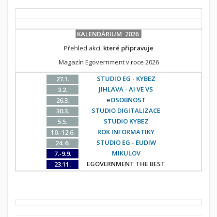
KALENDÁRIUM 2026
Přehled akcí,
které připravuje
Magazín Egovernment v roce 2026
STUDIO EG - KYBEZ
27.1.
JIHLAVA - AI VE VS
3.2.
eOSOBNOST
26.3.
STUDIO DIGITALIZACE
30.3.
STUDIO KYBEZ
5.5.
ROK INFORMATIKY
10.-12.6.
STUDIO EG - EUDIW
24. 6.
MIKULOV
7.-9.9.
EGOVERNMENT THE BEST
23.11.