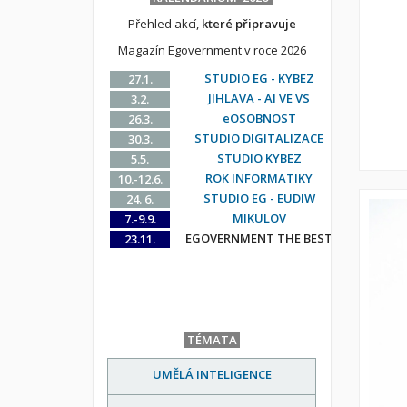
Přehled akcí,
které připravuje
Magazín Egovernment v roce 2026
STUDIO EG - KYBEZ
27.1.
JIHLAVA - AI VE VS
3.2.
eOSOBNOST
26.3.
STUDIO DIGITALIZACE
30.3.
STUDIO KYBEZ
5.5.
ROK INFORMATIKY
10.-12.6.
STUDIO EG - EUDIW
24. 6.
MIKULOV
7.-9.9.
EGOVERNMENT THE BEST
23.11.
TÉMATA
UMĚLÁ INTELIGENCE