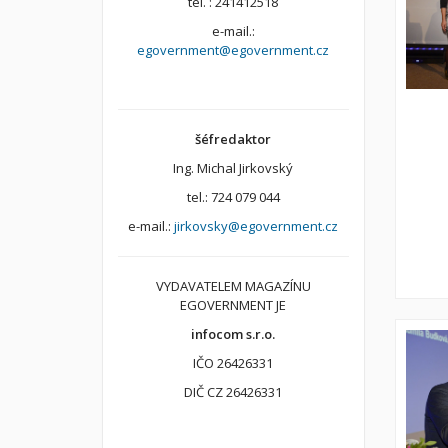
tel. : 241412518
e-mail.:
egovernment@egovernment.cz
šéfredaktor
Ing. Michal Jirkovský
tel.: 724 079 044
e-mail.:
jirkovsky@egovernment.cz
VYDAVATELEM MAGAZÍNU
EGOVERNMENT JE
infocom s.r.o.
IČO 26426331
DIČ CZ 26426331