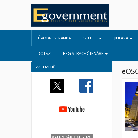
ÚVODNÍ STRÁNKA
STUDIO
JIHLAVA
DOTAZ
REGISTRACE ČTENÁŘE
AKTUÁLNĚ
eOS
KALENDÁRIUM 2026