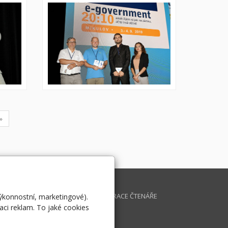
rent)
»
K INFORMATIKY
DOTAZ
IKULOV
REGISTRACE ČTENÁŘE
výkonnostní, marketingové).
aci reklam. To jaké cookies
OVERNMENT THE BEST
CHIV MAGAZÍNU