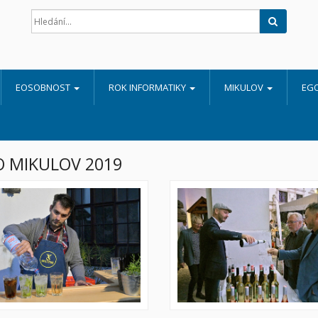
Hledat
EOSOBNOST
ROK INFORMATIKY
MIKULOV
EG
 MIKULOV 2019