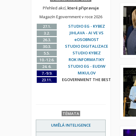
Přehled akcí,
které připravuje
Magazín Egovernment v roce 2026
STUDIO EG - KYBEZ
27.1.
JIHLAVA - AI VE VS
3.2.
eOSOBNOST
26.3.
STUDIO DIGITALIZACE
30.3.
STUDIO KYBEZ
5.5.
ROK INFORMATIKY
10.-12.6.
STUDIO EG - EUDIW
24. 6.
MIKULOV
7.-9.9.
EGOVERNMENT THE BEST
23.11.
TÉMATA
UMĚLÁ INTELIGENCE