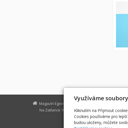
Využíváme soubory
Magazín Egovernment
Na Zatlance 10, Praha 5
egovernm
Kliknutím na Přijmout cookie
Cookies používáme pro lepší 
budou uloženy, můžete svobo