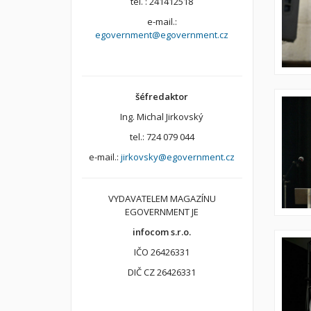
tel. : 241412518
e-mail.:
egovernment@egovernment.cz
šéfredaktor
Ing. Michal Jirkovský
tel.: 724 079 044
e-mail.:
jirkovsky@egovernment.cz
VYDAVATELEM MAGAZÍNU
EGOVERNMENT JE
infocom s.r.o.
IČO 26426331
DIČ CZ 26426331