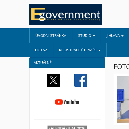
ÚVODNÍ STRÁNKA
STUDIO
JIHLAVA
DOTAZ
REGISTRACE ČTENÁŘE
AKTUÁLNĚ
FOTO
KALENDÁRIUM 2026