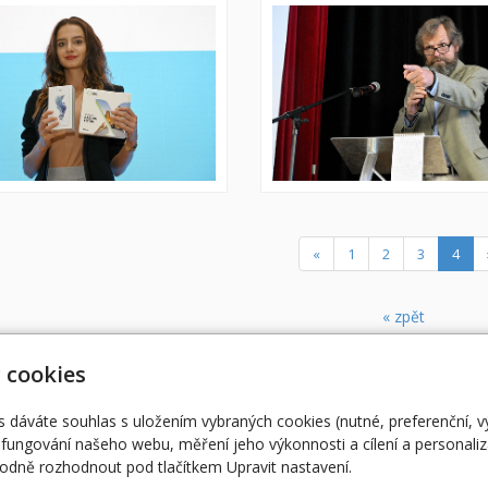
(cur
«
1
2
3
4
« zpět
 cookies
Úvodní stránka
RO
ent@egovernment.cz
STUDIO
M
s dáváte souhlas s uložením vybraných cookies (nutné, preferenční, 
fungování našeho webu, měření jeho výkonnosti a cílení a personaliz
JIHLAVA
EG
dně rozhodnout pod tlačítkem Upravit nastavení.
eOSOBNOST
AR