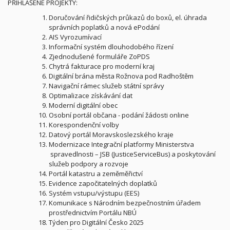
PŘIHLÁŠENÉ PROJEKTY:
Doručování řidičských průkazů do boxů, el. úhrada
správních poplatků a nová ePodání
AIS Vyrozumívací
Informační systém dlouhodobého řízení
Zjednodušené formuláře ZoPDS
Chytrá fakturace pro moderní kraj
Digitální brána města Rožnova pod Radhoštěm
Navigační rámec služeb státní správy
Optimalizace získávání dat
Moderní digitální obec
Osobní portál občana - podání žádosti online
Korespondenční volby
Datový portál Moravskoslezského kraje
Modernizace Integrační platformy Ministerstva
spravedlnosti – JSB (JusticeServiceBus) a poskytování
služeb podpory a rozvoje
Portál katastru a zeměměřictví
Evidence započitatelných doplatků
Systém vstupu/výstupu (EES)
Komunikace s Národním bezpečnostním úřadem
prostřednictvím Portálu NBÚ
Týden pro Digitální Česko 2025