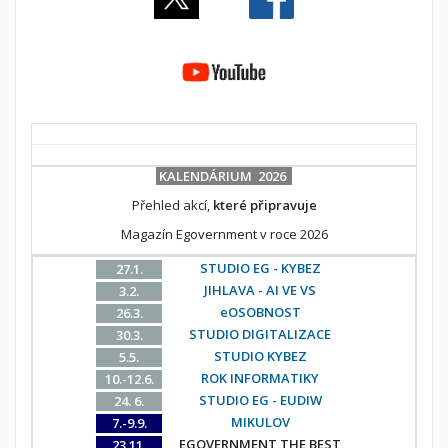
KALENDÁRIUM 2026
Přehled akcí,
které připravuje
Magazín Egovernment v roce 2026
STUDIO EG - KYBEZ
27.1.
JIHLAVA - AI VE VS
3.2.
eOSOBNOST
26.3.
STUDIO DIGITALIZACE
30.3.
STUDIO KYBEZ
5.5.
ROK INFORMATIKY
10.-12.6.
STUDIO EG - EUDIW
24. 6.
MIKULOV
7.-9.9.
EGOVERNMENT THE BEST
23.11.