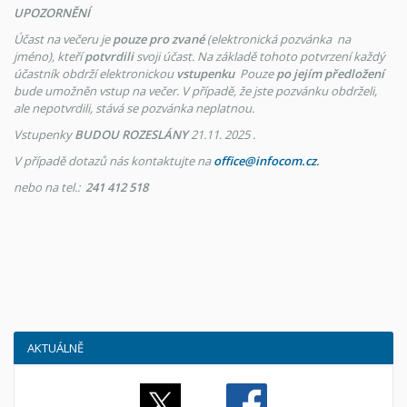
UPOZORNĚNÍ
Účast na večeru je
pouze pro zvané
(elektronická pozvánka na
jméno), kteří
potvrdili
svoji účast. Na základě tohoto potvrzení každý
účastník obdrží elektronickou
vstupenku
Pouze
po jejím předložení
bude umožněn vstup na večer. V případě, že jste pozvánku obdrželi,
ale nepotvrdili, stává se pozvánka neplatnou.
Vstupenky
BUDOU ROZESLÁNY
21.11. 2025 .
V případě dotazů nás kontaktujte na
office@infocom.cz
.
nebo na tel.:
241 412 518
AKTUÁLNĚ