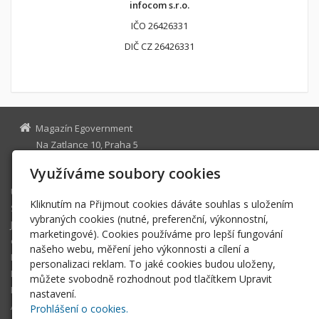
infocom s.r.o.
IČO 26426331
DIČ CZ 26426331
Magazín Egovernment
Na Zatlance 10, Praha 5
egovernment@egovernment.cz
Využíváme soubory cookies
Úvodní stránka
Kliknutím na Přijmout cookies dáváte souhlas s uložením
STUDIO
vybraných cookies (nutné, preferenční, výkonnostní,
JIHLAVA
marketingové). Cookies používáme pro lepší fungování
eOSOBNOST
našeho webu, měření jeho výkonnosti a cílení a
ROK INFORMATIKY
personalizaci reklam. To jaké cookies budou uloženy,
MIKULOV
můžete svobodně rozhodnout pod tlačítkem Upravit
EGOVERNMENT THE BEST
nastavení.
ARCHIV MAGAZÍNU
Prohlášení o cookies.