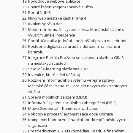
Povodňové webové aplikace
Chytré řešení (nejen) spisové služby
Portál NÚKIB
Nový web městské části Praha 4
Kvalitní správa dat
Moderní informační systém města Mariánské Lázně s
využitím umělé inteligence
Portál účastníka jednání – nejlepší příprava na jednání
Postupná digitalizace úřadů s důrazem na finanční
kontrolu
Integrace Portálu Pražana se spisovou službou GINIS
na městských částech
Studijní e-learning platforma IPVZ
Investice, které mění náš kraj
Rozšíření informačního systému veřejné správy
Městské části Praha 15 – projekt nových elektronických
služeb
Správa mobilních zařízení (MDM)
Informační systém sociálního zabezpečení (DP-3)
MawisGeoportal – Kamenice nad Lipou
Robotické procesní automatizace obce Obrnice
Komplexní hodnocení finanční kondice příspěvkových
organizací
Prostřednictvím AI k efektivnějšímu úřadu a finančním