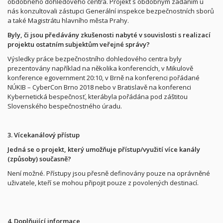
obdobného dohledového centra. Projekt s obdobným zadáním u
nás konzultovali zástupci Generální inspekce bezpečnostních sborů
a také Magistrátu hlavního města Prahy.
Byly, či jsou předávány zkušenosti nabyté v souvislosti s realizací
projektu ostatním subjektům veřejné správy?
Výsledky práce bezpečnostního dohledového centra byly
prezentovány například na několika konferencích, v Mikulově
konference egovernment 20:10, v Brně na konferenci pořádané
NÚKIB – CyberCon Brno 2018 nebo v Bratislavě na konferenci
Kybernetická bespečnosť, kterábyla pořádána pod záštitou
Slovenského bespečnostného úradu.
3. Vícekanálový přístup
Jedná se o projekt, který umožňuje přístup/využití více kanály
(způsoby) současně?
Není možné. Přístupy jsou přesně definovány pouze na oprávněné
uživatele, kteří se mohou připojit pouze z povolených destinací.
4. Doplňující informace