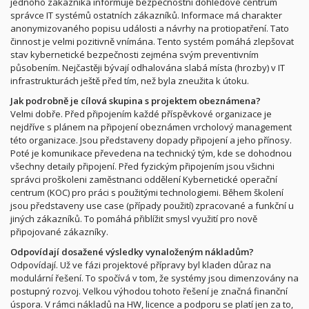
jednoho zákazníka informuje bezpečnostní dohledové centrum
správce IT systémů ostatních zákazníků. Informace má charakter
anonymizovaného popisu události a návrhy na protiopatření. Tato
činnost je velmi pozitivně vnímána. Tento systém pomáhá zlepšovat
stav kybernetické bezpečnosti zejména svým preventivním
působením. Nejčastěji bývají odhalována slabá místa (hrozby) v IT
infrastrukturách ještě před tím, než byla zneužita k útoku.
Jak podrobně je cílová skupina s projektem obeznámena?
Velmi dobře. Před připojením každé příspěvkové organizace je
nejdříve s plánem na připojení obeznámen vrcholový management
této organizace. Jsou představeny dopady připojení a jeho přínosy.
Poté je komunikace převedena na technický tým, kde se dohodnou
všechny detaily připojení. Před fyzickým připojením jsou všichni
správci proškoleni zaměstnanci oddělení Kybernetické operační
centrum (KOC) pro práci s použitými technologiemi. Během školení
jsou představeny use case (případy použití) zpracované a funkční u
jiných zákazníků. To pomáhá přiblížit smysl využití pro nově
připojované zákazníky.
Odpovídají dosažené výsledky vynaloženým nákladům?
Odpovídají. Už ve fázi projektové přípravy byl kladen důraz na
modulární řešení. To spočívá v tom, že systémy jsou dimenzovány na
postupný rozvoj. Velkou výhodou tohoto řešení je značná finanční
úspora. V rámci nákladů na HW, licence a podporu se platí jen za to,