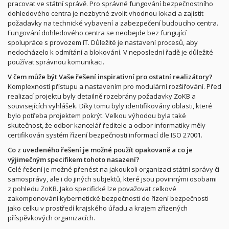
pracovat ve státní správě. Pro správné fungování bezpečnostního
dohledového centra je nezbytné zvolit vhodnou lokaci a zajistit
požadavky na technické vybavení a zabezpečení budoucího centra.
Fungování dohledového centra se neobejde bez fungující
spolupráce s provozem IT. Důležité je nastavení procesů, aby
nedocházelo k odmítání a blokování. V neposlední řadě je důležité
používat správnou komunikaci.
V čem může být Vaše řešení inspirativní pro ostatní realizátory?
Komplexností přístupu a nastavením pro modulární rozšiřování. Před
realizací projektu byly detailně rozebrány požadavky ZoKB a
souvisejících vyhlášek. Díky tomu byly identifikovány oblasti, které
bylo potřeba projektem pokrýt. Velkou výhodou byla také
skutečnost, že odbor kancelář ředitele a odbor informatiky měly
certifikován systém řízení bezpečnosti informací dle ISO 27001.
Co z uvedeného řešení je možné použít opakovaně a co je
výjimečným specifikem tohoto nasazení?
Celé řešení je možné přenést na jakoukoli organizaci státní správy či
samosprávy, ale i do jiných subjektů, které jsou povinnými osobami
z pohledu ZoKB. Jako specifické lze považovat celkové
zakomponování kybernetické bezpečnosti do řízení bezpečnosti
jako celku v prostředí krajského úřadu a krajem zřízených
příspěvkových organizacích.