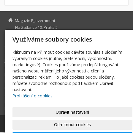
Magazín Egovernment
Na Zatlance 10, Praha 5
egovernment@egovernment.cz
Využíváme soubory cookies
Úvodní stránka
Kliknutím na Přijmout cookies dáváte souhlas s uložením
STUDIO
vybraných cookies (nutné, preferenční, výkonnostní,
JIHLAVA
marketingové). Cookies používáme pro lepší fungování
eOSOBNOST
našeho webu, měření jeho výkonnosti a cílení a
ROK INFORMATIKY
personalizaci reklam. To jaké cookies budou uloženy,
MIKULOV
můžete svobodně rozhodnout pod tlačítkem Upravit
EGOVERNMENT THE BEST
nastavení.
ARCHIV MAGAZÍNU
Prohlášení o cookies.
DOTAZ
REGISTRACE ČTENÁŘE
Upravit nastavení
© 2026
Magazín Egovernment
|
Mapa webu
Odmítnout cookies