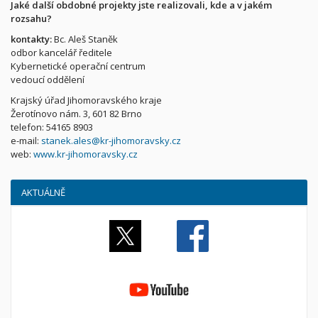
Jaké další obdobné projekty jste realizovali, kde a v jakém
rozsahu?
kontakty:
Bc. Aleš Staněk
odbor kancelář ředitele
Kybernetické operační centrum
vedoucí oddělení
Krajský úřad Jihomoravského kraje
Žerotínovo nám. 3, 601 82 Brno
telefon: 54165 8903
e-mail:
stanek.ales@kr-jihomoravsky.cz
web:
www.kr-jihomoravsky.cz
AKTUÁLNĚ