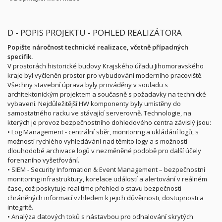
D - POPIS PROJEKTU - POHLED REALIZÁTORA
Popište náročnost technické realizace, včetně případných
specifik.
V prostorách historické budovy Krajského úřadu Jihomoravského
kraje byl vyčleněn prostor pro vybudování moderního pracoviště.
Všechny stavební úprava byly prováděny v souladu s
architektonickým projektem a současně s požadavky na technické
vybavení. Nejdůležitější HW komponenty byly umístěny do
samostatného racku ve stávající serverovně. Technologie, na
kterých je provoz bezpečnostního dohledového centra závislý jsou:
• Log Management - centrální sběr, monitoring a ukládání logů, s
možností rychlého vyhledávání nad těmito logy a s možností
dlouhodobé archivace logů v nezměněné podobě pro další účely
forenzního vyšetřování.
• SIEM - Security Information & Event Management – bezpečnostní
monitoring infrastruktury, korelace událostí a alertování v reálném
čase, což poskytuje real time přehled o stavu bezpečnosti
chráněných informací vzhledem k jejich důvěrnosti, dostupnosti a
integritě.
• Analýza datových toků s nástavbou pro odhalování skrytých