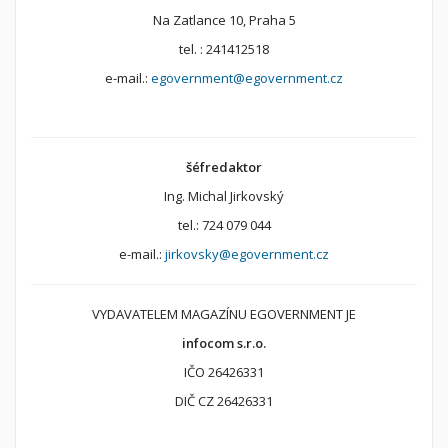
Na Zatlance 10, Praha 5
tel. : 241412518
e-mail.:
egovernment@egovernment.cz
šéfredaktor
Ing. Michal Jirkovský
tel.: 724 079 044
e-mail.:
jirkovsky@egovernment.cz
VYDAVATELEM MAGAZÍNU EGOVERNMENT JE
infocom s.r.o.
IČO 26426331
DIČ CZ 26426331