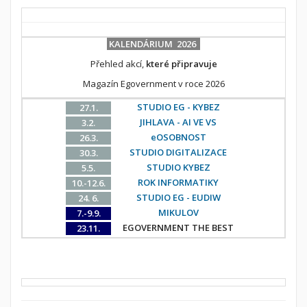
KALENDÁRIUM 2026
Přehled akcí,
které připravuje
Magazín Egovernment v roce 2026
STUDIO EG - KYBEZ
27.1.
JIHLAVA - AI VE VS
3.2.
eOSOBNOST
26.3.
STUDIO DIGITALIZACE
30.3.
STUDIO KYBEZ
5.5.
ROK INFORMATIKY
10.-12.6.
STUDIO EG - EUDIW
24. 6.
MIKULOV
7.-9.9.
EGOVERNMENT THE BEST
23.11.