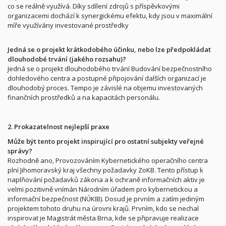
co se reálně využívá. Díky sdílení zdrojů s příspěvkovými
organizacemi dochází k synergickému efektu, kdy jsou v maximální
míře využívány investované prostředky
Jedná se o projekt krátkodobého účinku, nebo lze předpokládat
dlouhodobé trvání (jakého rozsahu)?
Jedná se o projekt dlouhodobého trvání Budování bezpečnostního
dohledového centra a postupné připojování dalších organizací je
dlouhodobý proces. Tempo je závislé na objemu investovaných
finančních prostředků a na kapacitách personálu.
2. Prokazatelnost nejlepší praxe
Může být tento projekt inspirující pro ostatní subjekty veřejné
správy?
Rozhodně ano, Provozováním Kybernetického operačního centra
plní Jihomoravský kraj všechny požadavky ZoKB. Tento přístup k
naplňování požadavků zákona a k ochraně informačních aktiv je
velmi pozitivně vnímán Národním úřadem pro kybernetickou a
informační bezpečnost (NÚKIB). Dosud je prvním a zatím jediným
projektem tohoto druhu na úrovni krajů. Prvním, kdo se nechal
inspirovat je Magistrát města Brna, kde se připravuje realizace