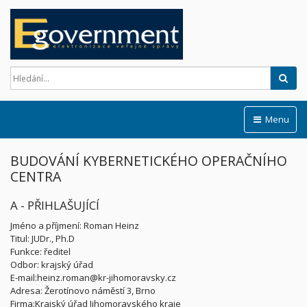
Hled
Menu
BUDOVÁNÍ KYBERNETICKÉHO OPERAČNÍHO
CENTRA
A - PŘIHLAŠUJÍCÍ
Jméno a příjmení: Roman Heinz
Titul: JUDr., Ph.D
Funkce: ředitel
Odbor: krajský úřad
E-mail:heinz.roman@kr-jihomoravsky.cz
Adresa: Žerotínovo náměstí 3, Brno
Firma:Krajský úřad Jihomoravského kraje