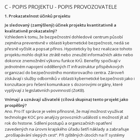
C - POPIS PROJEKTU - POPIS PROVOZOVATELE
1. Prokazatelnost účinků projektu
Je sledovaný (zamýšlený) účinek projektu kvantitativně a
kvalitativně prokazatelný?
Vzhledem k tomu, že bezpečnostní dohledové centrum působí
zejména preventivně v oblasti kybernetické bezpečnosti, nedá se
přesně vyčíslit a popsat přínos. Hypoteticky by bez realizace tohoto
projektu mohlo dojít ke ztrátě nebo zneužití informačních aktiv nebo
dokonce znemožnění výkonu funkce KrÚ. Benefity spočívají v
jednotném napojení oddělených IT infrastruktur příspěvkových
organizací do bezpečnostního monitorovacího centra. Zároveň
získávají i služby odborníků v oblasti kybernetické bezpečnosti jako i
konzultace pro řešení komunikace s dozorovými orgány, které
vyplývají z legislativních povinností (ZoKB).
Vnímají a uznávají uživatelé (cílová skupina) tento projekt jako
prospěšný?
Ano. Pro IT správce je velmi přínosné, že mají možnost využívat
technologie KOC pro analýzy provozních událostí s možností jít až
rok do historie. Sdílení postupů a organizačních opatření
zavedených na úrovni krajského úřadu šetří náklady a zabraňuje
„prošlapávání slepých cest“. Při zjištěných útocích na IT systémy