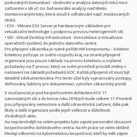
podvodných komunikací - sledování a analýza datových toků mezi
zařízeními v síti vč. tzv. behaviorální analýzy nad těmito
monitorovanými toky, která slouží k odhalování např. maskovaných
útoků.
• ESX - VMvare ESX Server je hardwarovým základem pro
virtualizační technologie s podporou provozu heterogenních sítí.
• VDI - Virtual Desktop Infrastructure - konsolidace a virtualizace
operačních systémů do jednoho datového centra.
Pro připojení zákazníka je nutné pořídit HW komponentu – kolektor.
Kolektory pořizuje ze svého rozpočtu kraj, na straně připojené
organizace jsou pouze náklady na provoz kolektoru a zvýšené
požadavky na IT provoz, který ve svém prostředí provádí změny v
nastavení na základě požadavků KOC. Každá připojená síť musí být
detailně zdokumentována. Pro tento účel byly vypracovány postupy,
definovány šablony pro dokumentaci, vytvořen zákaznický portál.
V současnosti je pod bezpečnostním dohledem KOC 11
samostatných sítí a do konce roku 2018 jich bude celkem 17. Prioritně
jsou připojovány nemocnice a další zdravotnická zařízení, dále pak
školy a další organizace podle jejich velikosti a důležitosti
chráněných aktiv.
Asi nejnáročnější na celém projektu bylo zajistit personální obsazení
bezpečnostního dohledového centra. Na trh práce se velmi obtížně
hledají odborníci na kybernetickou bezpečnost, kteří by měli zájem