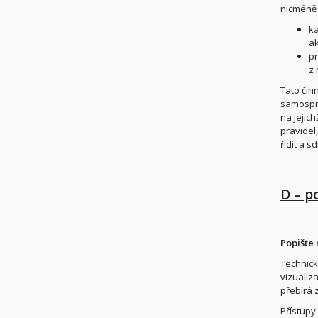
nicméně 
ka
ak
pr
z 
Tato čin
samosprá
na jejic
pravidel
řídit a s
D – p
Popište 
Technick
vizualiz
přebírá z
Přístupy