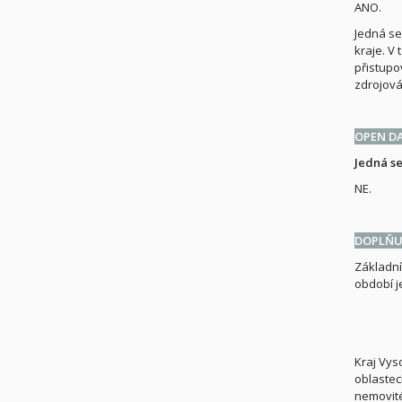
ANO.
Jedná se
kraje. V
přistupo
zdrojová
OPEN D
Jedná se
NE.
DOPLŇUJ
Základní
období j
Kraj Vyso
oblastec
nemovité