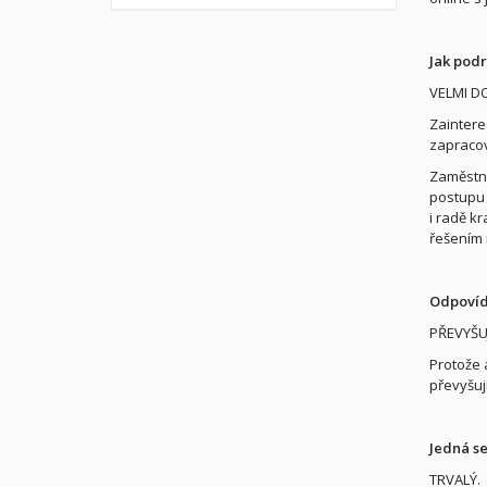
Jak pod
VELMI D
Zaintere
zapracov
Zaměstna
postupu 
i radě k
řešením 
Odpovíd
PŘEVYŠUJ
Protože 
převyšují
Jedná se
TRVALÝ.