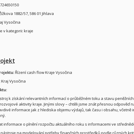
 724650150
Žižkova 1882/57, 586 01 Jihlava
raj Vysočina
 v kategorii: kraje
rojekt
ojektu:
Řízení cash flow Kraje Vysočina
:
Kraj Vysočina
ktu:
nástroj k získání relevantních informací o průběžném toku a stavu peněžníc
rozvojové aktivity kraje. Jinými slovy – chtěli jsme znát přesnou odpověď 
avdivé informace jak z hlediska objemu výdajů, tak času i obsahu, včetně i
ný.
at informace o plnění rozpočtu aktuálního roku s informacemi ve středněd
it nástroje na modelování potřeby finančních prostředků podle různých krit