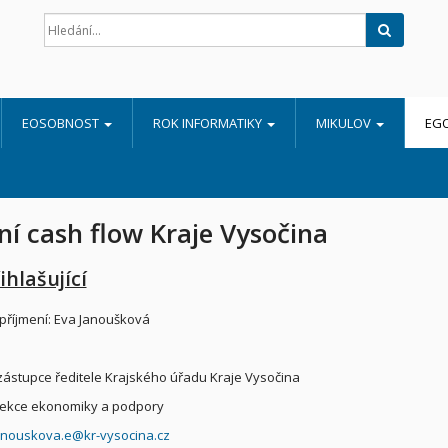
Hledat
EOSOBNOST
ROK INFORMATIKY
MIKULOV
EG
ní cash flow Kraje Vysočina
ihlašující
příjmení: Eva Janoušková
zástupce ředitele Krajského úřadu Kraje Vysočina
sekce ekonomiky a podpory
anouskova.e@kr-vysocina.cz