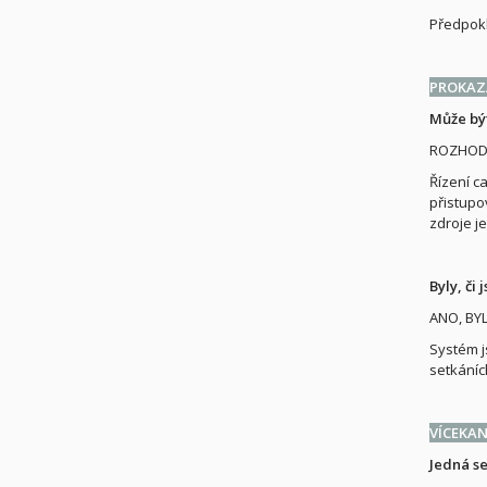
Předpokl
PROKAZA
Může být
ROZHOD
Řízení c
přistupo
zdroje j
Byly, či
ANO, BYL
Systém j
setkáníc
VÍCEKA
Jedná se