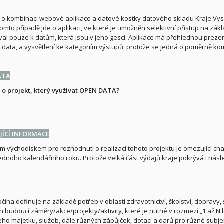
 o kombinaci webové aplikace a datové kostky datového skladu Kraje Vys
 tomto případě jde o aplikaci, ve které je umožněn selektivní přístup na zá
val pouze k datům, která jsou v jeho gesci. Aplikace má přehlednou prezen
 data, a vysvětlení ke kategoriím výstupů, protože se jedná o poměrně k
ATA
 o projekt, který využívat OPEN DATA?
ÍCÍ INFORMACE
m východiskem pro rozhodnutí o realizaci tohoto projektu je omezující cha
ednoho kalendářního roku. Protože velká část výdajů kraje pokrývá i násled
čina definuje na základě potřeb v oblasti zdravotnictví, školství, dopravy, 
h budoucí záměry/akce/projekty/aktivity, které je nutné v rozmezí „1 až N le
ho majetku, služeb, dále různých zápůjček, dotací a darů pro různé subje