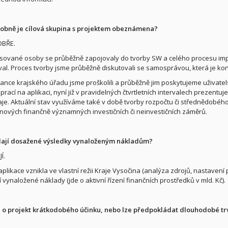
robně je cílová skupina s projektem obeznámena?
OBŘE.
sované osoby se průběžně zapojovaly do tvorby SW a celého procesu imple
al. Proces tvorby jsme průběžně diskutovali se samosprávou, která je 
nce krajského úřadu jsme proškolili a průběžně jim poskytujeme uživat
prací na aplikaci, nyní již v pravidelných čtvrtletních intervalech prezent
raje. Aktuální stav využíváme také v době tvorby rozpočtu či střednědobého
nových finančně významných investičních či neinvestičních záměrů.
ají dosažené výsledky vynaloženým nákladům?
Í.
aplikace vznikla ve vlastní režii Kraje Vysočina (analýza zdrojů, nastaven
 vynaložené náklady (jde o aktivní řízení finančních prostředků v mld. Kč).
 o projekt krátkodobého účinku, nebo lze předpokládat dlouhodobé tr