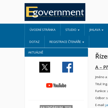
ÚVODNÍ STRÁNKA
STUDIO
JIHLAVA
DOTAZ
REGISTRACE ČTENÁŘE
AKTUÁLNĚ
Říze
A – Př
Jméno a 
Titul: Ing.
Funkce: 
Odbor: 
E-mail:
j
KALENDÁRIUM 2026