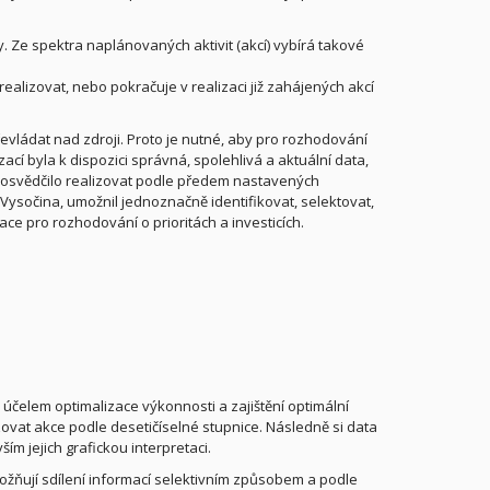
y. Ze spektra naplánovaných aktivit (akcí) vybírá takové
alizovat, nebo pokračuje v realizaci již zahájených akcí
řevládat nad zdroji. Proto je nutné, aby pro rozhodování
 byla k dispozici správná, spolehlivá a aktuální data,
se osvědčilo realizovat podle předem nastavených
 Vysočina, umožnil jednoznačně identifikovat, selektovat,
rmace pro rozhodování o prioritách a investicích.
účelem optimalizace výkonnosti a zajištění optimální
zovat akce podle desetičíselné stupnice. Následně si data
ším jejich grafickou interpretaci.
ožňují sdílení informací selektivním způsobem a podle