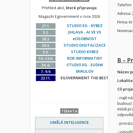
Telefon:
Přehled akcí,
které připravuje
Adresa: 
Magazín Egovernment v roce 2026
Firma: K
STUDIO EG - KYBEZ
27.1.
Nominace
JIHLAVA - AI VE VS
3.2.
eOSOBNOST
26.3.
STUDIO DIGITALIZACE
30.3.
STUDIO KYBEZ
5.5.
ROK INFORMATIKY
10.-12.6.
B – P
STUDIO EG - EUDIW
24. 6.
MIKULOV
7.-9.9.
Název pr
EGOVERNMENT THE BEST
23.11.
Lokalita
Cíl proje
- najít 
budoucí 
místě pr
TÉMATA
odpověd
UMĚLÁ INTELIGENCE
- prováz
- vytvoř