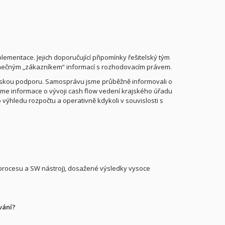
mentace. Jejich doporučující připomínky řešitelský tým
konečným „zákazníkem“ informací s rozhodovacím právem.
elskou podporu. Samosprávu jsme průběžně informovali o
ujeme informace o vývoji cash flow vedení krajského úřadu
 výhledu rozpočtu a operativně kdykoli v souvislosti s
í procesu a SW nástroj), dosažené výsledky vysoce
vání?