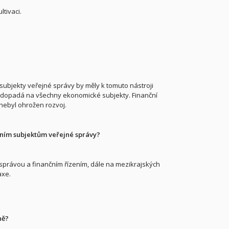
tivaci.
subjekty veřejné správy by měly k tomuto nástroji
rá dopadá na všechny ekonomické subjekty. Finanční
 nebyl ohrožen rozvoj.
tatním subjektům veřejné správy?
 správou a finančním řízením, dále na mezikrajských
axe.
ně?