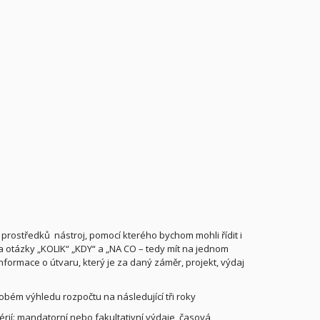
h prostředků
nástroj, pomocí kterého bychom mohli řídit i
na otázky „KOLIK“ „KDY“ a „NA CO – tedy mít na jednom
nformace o útvaru, který je za daný záměr, projekt, výdaj
obém výhledu rozpočtu na následující tři roky
érií: mandatorní nebo fakultativní výdaje, časová