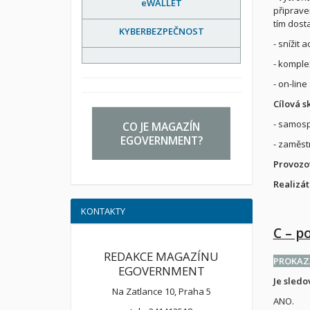
eWALLET
připrave
tím dost
KYBERBEZPEČNOST
- snížit 
- komplex
- on-line
Cílová s
- samosp
CO JE MAGAZÍN
EGOVERNMENT?
- zaměst
Provozo
Realizát
KONTAKTY
C – p
REDAKCE MAGAZÍNU
PROKAZ
EGOVERNMENT
Je sledo
Na Zatlance 10, Praha 5
ANO.