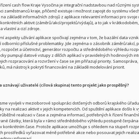
 řízení cash flow Kraje Vysočina je integrační nadstavbou nad různými s
ci zaměstnanců kraje, přičemž existuje i možnost zapojit do systému všec
í na základě informačních zdrojů z aplikace relevantní informaci pro svoj
i konkrétních aktivit (záměrů/akcí/projektů/výdajů), a to jak v krátkodob
a vlastní a cizí zdroje.
ivní aspekty užívání aplikace spočívají zejména v tom, že bazální data vzn
í odborníci příslušné problematiky. Jde zejména o zásobník záměrů/akcí, pr
 rozpočet a účetnictví, generátor rozpočtu a střednědobého výhledu rozpoč
cky pumpují datové vstupy z dílčích aplikací v pravidelných hodinových inte
ejich rozpracování a rozvržení v čase se jim přiřazují priority. Samospráva
ků, má nástroj k pokrytí financování na základě modelování priorit.
a uznávají uživatelé (cílová skupina) tento projekt jako prospěšný?
 jsme vyvíjeli v mezioborové spolupráci dotčených odborů krajského úřadu, 
ky na realizaci aktivit v jejich kompetencích. Od spuštění aplikace došlo 
průběžné realizaci v čase a zejména informací, potřebných k řízení finanční
né částky, která byla v rámci střednědobého výhledu postupně čerpána dl
 v konkrétním čase. Protože aplikace umožňuje s ohledem na stupeň rozpraco
ch prostředků vyřazovat méně potřebné akce nebo posouvat jejich realizaci 
 jednou informací.