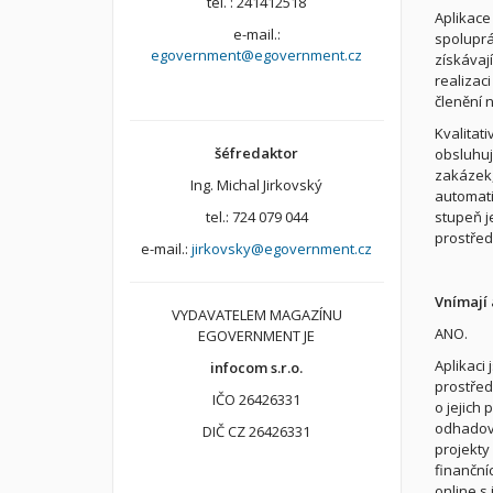
tel. : 241412518
Aplikace
e-mail.:
spoluprá
egovernment@egovernment.cz
získávaj
realizac
členění n
Kvalitat
šéfredaktor
obsluhuj
zakázek,
Ing. Michal Jirkovský
automati
stupeň j
tel.: 724 079 044
prostřed
e-mail.:
jirkovsky@egovernment.cz
Vnímají 
VYDAVATELEM MAGAZÍNU
ANO.
EGOVERNMENT JE
Aplikaci
infocom s.r.o.
prostřed
IČO 26426331
o jejich 
odhadova
DIČ CZ 26426331
projekty
finanční
online s