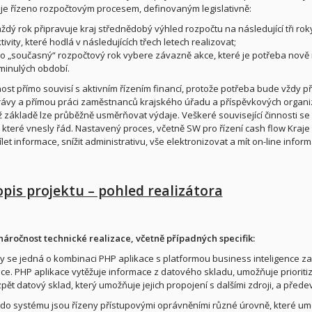
je řízeno rozpočtovým procesem, definovaným legislativně:
ždý rok připravuje kraj střednědobý výhled rozpočtu na následující tři rok
tivity, které hodlá v následujících třech letech realizovat;
o „současný“ rozpočtový rok vybere závazně akce, které je potřeba nově re
minulých období.
nost přímo souvisí s aktivním řízením financí, protože potřeba bude vždy p
vy a přímou práci zaměstnanců krajského úřadu a příspěvkových organizací
hž základě lze průběžně usměrňovat výdaje. Veškeré související činnosti 
, které vnesly řád. Nastavený proces, včetně SW pro řízení cash flow Kraje
dílet informace, snížit administrativu, vše elektronizovat a mít on-line info
opis projektu – pohled realizátora
náročnost technické realizace, včetně případných specifik:
y se jedná o kombinaci PHP aplikace s platformou business inteligence za 
ace. PHP aplikace vytěžuje informace z datového skladu, umožňuje prioriti
pět datový sklad, který umožňuje jejich propojení s dalšími zdroji, a předev
 do systému jsou řízeny přístupovými oprávněními různé úrovně, které um