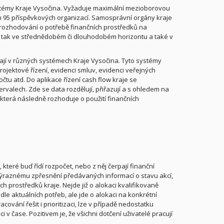
ystémy Kraje Vysočina. Vyžaduje maximální mezioborovou
h 95 příspěvkových organizací. Samosprávní orgány kraje
e rozhodování o potřebě finančních prostředků na
ém, tak ve střednědobém či dlouhodobém horizontu a také v
ikají v různých systémech Kraje Vysočina. Tyto systémy
ojektové řízení, evidenci smluv, evidenci veřejných
tu atd. Do aplikace řízení cash flow kraje se
rvalech. Zde se data rozdělují, přiřazují a s ohledem na
, která následně rozhoduje o použití finančních
které buď řídí rozpočet, nebo z něj čerpají finanční
k výraznému zpřesnění předávaných informací o stavu akcí,
ch prostředků kraje. Nejde již o alokaci kvalifikovaně
e aktuálních potřeb, ale jde o alokaci na konkrétní
vání řešit i prioritizaci, lze v případě nedostatku
v čase. Pozitivem je, že všichni dotčení uživatelé pracují