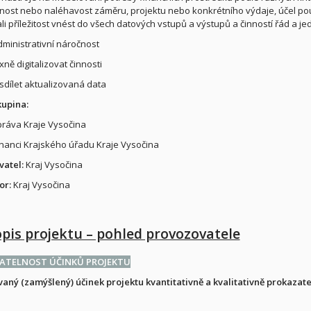
nost nebo naléhavost záměru, projektu nebo konkrétního výdaje, účel použi
ali příležitost vnést do všech datových vstupů a výstupů a činností řád a 
administrativní náročnost
ně digitalizovat činnosti
 sdílet aktualizovaná data
kupina:
ráva Kraje Vysočina
nanci Krajského úřadu Kraje Vysočina
vatel:
Kraj Vysočina
or:
Kraj Vysočina
opis projektu – pohled provozovatele
ATELNOST ÚČINKŮ PROJEKTU
vaný (zamýšlený) účinek projektu kvantitativně a kvalitativně prokazat