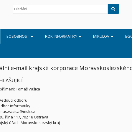
Hledat
EOSOBNOST
ROK INFORMATIKY
MIKULOV
EG
ální e-mail krajské korporace Moravskoslezského
IHLAŠUJÍCÍ
příjmení: Tomáš Vašica
Vedoucí odboru
dbor informatiky
omas.vasica@msk.cz
8. října 117, 702 18 Ostrava
ajský úřad - Moravskoslezský kraj