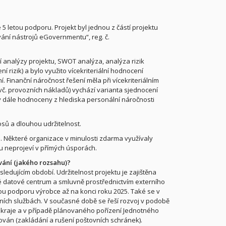
 5 letou podporu. Projekt byl jednou z částí projektu
ání nástrojů eGovernmentu“, reg. č.
ní analýzy projektu, SWOT analýza, analýza rizik
í rizik) a bylo využito vícekriteriální hodnocení
. Finanční náročnost řešení měla při vícekriteriálním
č. provozních nákladů) vychází varianta sjednocení
ly dále hodnoceny z hlediska personální náročnosti
osů a dlouhou udržitelnost.
i. Některé organizace v minulosti zdarma využívaly
u neprojeví v přímých úsporách.
vání (jakého rozsahu)?
ledujícím období. Udržitelnost projektu je zajištěna
 datové centrum a smluvně prostřednictvím externího
u podporu výrobce až na konci roku 2025. Také se v
ních službách. V současné době se řeší rozvoj v podobě
kraje a v případě plánovaného pořízení Jednotného
ván (zakládání a rušení poštovních schránek).