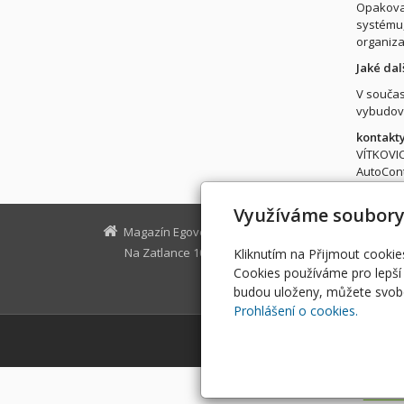
Opakovan
systému,
organiza
Jaké dal
V součas
vybudová
kontakty
VÍTKOVIC
AutoCont
Využíváme soubory
Magazín Egovernment
Na Zatlance 10, Praha 5
egovernm
Kliknutím na Přijmout cookie
Cookies používáme pro lepší 
budou uloženy, můžete svobo
Prohlášení o cookies.