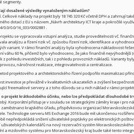
vé segmenty.
ají dosažené výsledky vynaloženým nákladům?
í. Celkové náklady na projekt byly 18 745 320 Kč včetně DPH a zahrnují také
ého dotací z EU s názvem „Návrh architektury ICT kraje a pokročilé využív
74/0.0/0.0/16_033/0002881 .
projektu se vypracovala vstupní analýza, studie proveditelnosti vč. finanč
la analýzu a řízení rizik vč. způsobu řízení rizik, identifikace a vyhodnocen
vých variant. V rámci finanční analýzy byla vyhodnocena nákladovost řešení
í váhu 60 %, přičemž bylo vyhodnoceno, že jako finančně nejvýhodnější (v
ak z pohledu investičních, tak i z pohledu provozních nákladů. Varianty by
 provozu, náročnost realizace, integrovatelnosti a centralizace.
metod projektového a architektonického řízení podpořilo maximalizaci přín
st investice je převážně v kvalitativních ukazatelích a zvýšení bezpečnost
jící freemailové servery a z toho důvodu se u nich náklad v rámci projekt
 o projekt krátkodobého účinku, nebo lze předpokládat dlouhodobé tr
bý. Korporátní přístup je v souladu se strategickými záměry kraje i pro nás
i zaměstnanci krajského úřadu, příspěvkovou organizací Moravskoslezské
le. Technologie serveru MS Exchange 2016 bude mít ukončenou rozšířeno
obě nepředpokládá snížení uživatelské poptávky po elektronických poštov
 uživatelských kalendářů na nový rezervační systém Moravskoslezského 
ní a mzdového systému pro Moravskoslezský kraj bude také tento integro