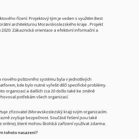
ktového řízení. Projektový tým je veden s využitím Best
porátní architekturou Moravskoslezského kraje . Projekt
2020: Zákaznická orientace a efektivní informační a
o nového poštovního systému byla v jednotlivých
forem, kde bylo nutné vyřešit dílčí specifické problémy.
o organizací a dalších cca 20 došlo také ke změně
vyhovoval potřebám všech organizací.
tuje zřizovatel (Moravskoslezský kraj) svým organizacím.
azně zvyšuje bezpečnost. Součástí řešení jsou také
 online), které mohou školská zařízení využívat zdarma.
em tohoto nasazení?