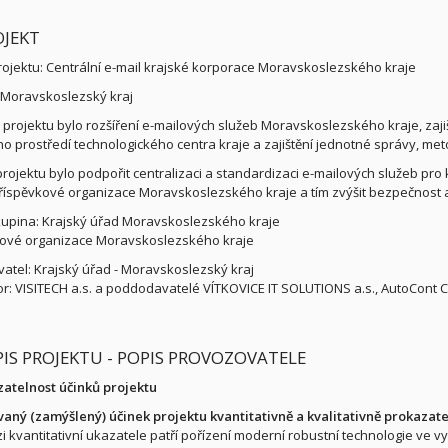
OJEKT
ojektu: Centrální e-mail krajské korporace Moravskoslezského kraje
: Moravskoslezský kraj
m projektu bylo rozšíření e-mailových služeb Moravskoslezského kraje, zajiš
ího prostředí technologického centra kraje a zajištění jednotné správy, me
rojektu bylo podpořit centralizaci a standardizaci e-mailových služeb pro 
říspěvkové organizace Moravskoslezského kraje a tím zvýšit bezpečnost a 
kupina: Krajský úřad Moravskoslezského kraje
ové organizace Moravskoslezského kraje
atel: Krajský úřad - Moravskoslezský kraj
or: VISITECH a.s. a poddodavatelé VÍTKOVICE IT SOLUTIONS a.s., AutoCont C
OPIS PROJEKTU - POPIS PROVOZOVATELE
zatelnost účinků projektu
vaný (zamýšlený) účinek projektu kvantitativně a kvalitativně prokazat
i kvantitativní ukazatele patří pořízení moderní robustní technologie ve v