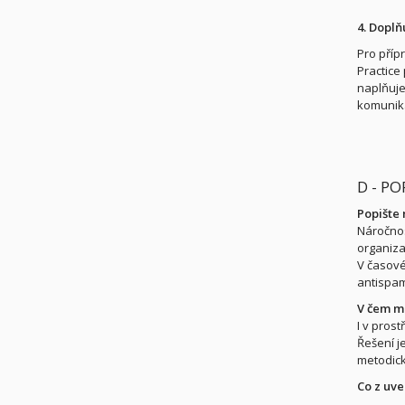
4. Doplň
Pro příp
Practice
naplňuje
komunika
D - P
Popište 
Náročnos
organiza
V časové
antispam
V čem mů
I v pros
Řešení j
metodick
Co z uve