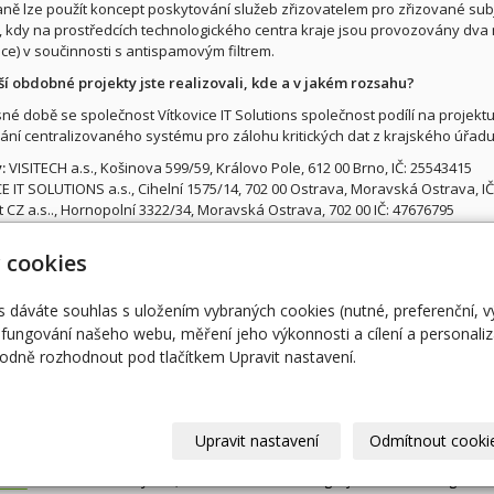
ě lze použít koncept poskytování služeb zřizovatelem pro zřizované subj
 kdy na prostředcích technologického centra kraje jsou provozovány dva 
ce) v součinnosti s antispamovým filtrem.
ší obdobné projekty jste realizovali, kde a v jakém rozsahu?
né době se společnost Vítkovice IT Solutions společnost podílí na projektu
ní centralizovaného systému pro zálohu kritických dat z krajského úřad
:
VISITECH a.s., Košinova 599/59, Královo Pole, 612 00 Brno, IČ: 25543415
E IT SOLUTIONS a.s., Cihelní 1575/14, 702 00 Ostrava, Moravská Ostrava, I
 CZ a.s.., Hornopolní 3322/34, Moravská Ostrava, 702 00 IČ: 47676795
 cookies
Úvodní stránka
RO
ent@egovernment.cz
STUDIO
M
s dáváte souhlas s uložením vybraných cookies (nutné, preferenční, 
fungování našeho webu, měření jeho výkonnosti a cílení a personaliz
JIHLAVA
EG
dně rozhodnout pod tlačítkem Upravit nastavení.
eOSOBNOST
AR
© 2026
Magazín Egovernment
|
Mapa webu
Upravit nastavení
Odmítnout cooki
-
webové stránky
s AI,
doména
a
webhosting
u jediného 5★ registrát