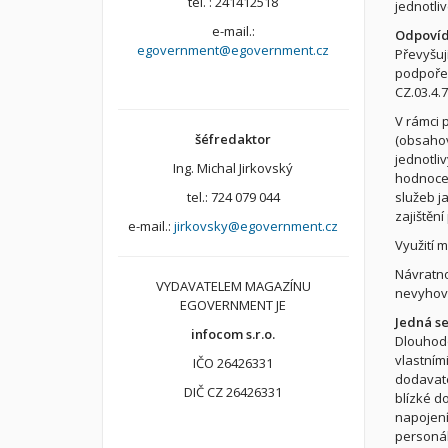
tel. : 241412518
jednotli
e-mail.:
Odpovíd
egovernment@egovernment.cz
Převyšuj
podpořen
CZ.03.4.
V rámci 
šéfredaktor
(obsahova
jednotli
Ing. Michal Jirkovský
hodnocen
tel.: 724 079 044
služeb j
zajištění
e-mail.:
jirkovsky@egovernment.cz
Využití 
Návratno
VYDAVATELEM MAGAZÍNU
nevyhovu
EGOVERNMENT JE
Jedná se
infocom s.r.o.
Dlouhodo
vlastním
IČO 26426331
dodavate
DIČ CZ 26426331
blízké d
napojení
personál