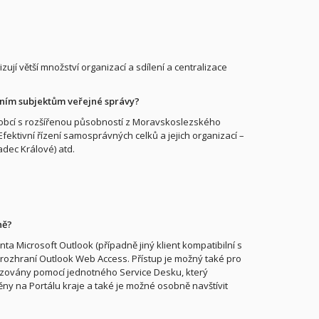
ují větší množství organizací a sdílení a centralizace
tatním subjektům veřejné správy?
 obcí s rozšířenou působností z Moravskoslezského
ektivní řízení samosprávných celků a jejich organizací –
adec Králové) atd.
ně?
ta Microsoft Outlook (případně jiný klient kompatibilní s
rozhraní Outlook Web Access. Přístup je možný také pro
řizovány pomocí jednotného Service Desku, který
ny na Portálu kraje a také je možné osobně navštívit