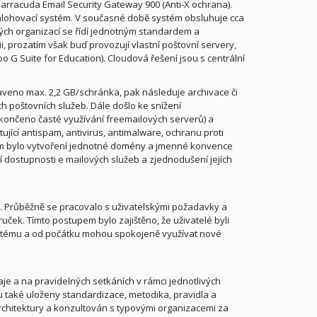
arracuda Email Security Gateway 900 (Anti-X ochrana).
Zálohovací systém. V současné době systém obsluhuje cca
ých organizací se řídí jednotným standardem a
 prozatím však buď provozují vlastní poštovní servery,
o G Suite for Education). Cloudová řešení jsou s centrální
taveno max. 2,2 GB/schránka, pak následuje archivace či
ch poštovních služeb. Dále došlo ke snížení
ukončeno časté využívání freemailových serverů) a
jící antispam, antivirus, antimalware, ochranu proti
lem bylo vytvoření jednotné domény a jmenné konvence
 dostupnosti e mailových služeb a zjednodušení jejích
u. Průběžně se pracovalo s uživatelskými požadavky a
uček. Tímto postupem bylo zajištěno, že uživatelé byli
stému a od počátku mohou spokojeně využívat nové
je a na pravidelných setkáních v rámci jednotlivých
ou také uloženy standardizace, metodika, pravidla a
architektury a konzultován s typovými organizacemi za