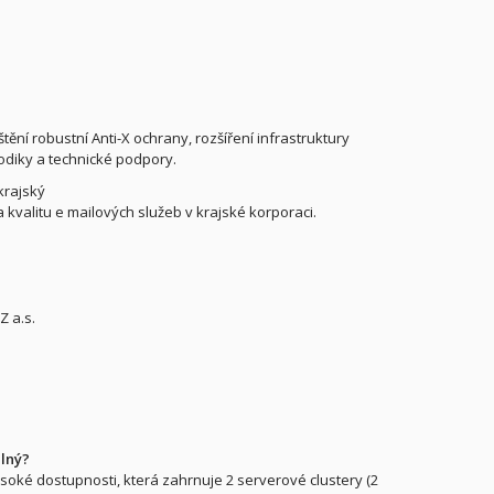
tění robustní Anti-X ochrany, rozšíření infrastruktury
todiky a technické podpory.
krajský
kvalitu e mailových služeb v krajské korporaci.
Z a.s.
elný?
ysoké dostupnosti, která zahrnuje 2 serverové clustery (2