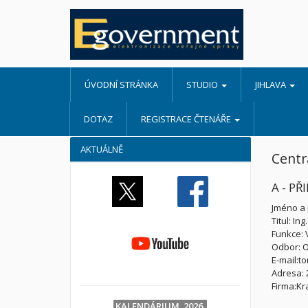
ÚVODNÍ STRÁNKA
STUDIO
JIHLAVA
DOTAZ
REGISTRACE ČTENÁŘE
AKTUÁLNĚ
Centr
A - PŘ
Jméno a 
Titul: Ing.
Funkce: 
Odbor: O
E-mail:t
Adresa: 2
Firma:Kr
KALENDÁRIUM 2026