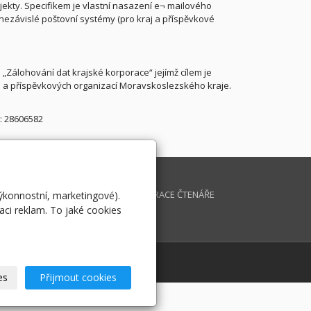
ekty. Specifikem je vlastní nasazení e¬ mailového
nezávislé poštovní systémy (pro kraj a příspěvkové
 „Zálohování dat krajské korporace“ jejímž cílem je
u a příspěvkových organizací Moravskoslezského kraje.
Č: 28606582
K INFORMATIKY
DOTAZ
IKULOV
REGISTRACE ČTENÁŘE
výkonnostní, marketingové).
aci reklam. To jaké cookies
OVERNMENT THE BEST
CHIV MAGAZÍNU
es
Přijmout cookies
ora v ČR