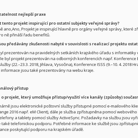
zatelnost nejlepší praxe
 tento projekt inspirující pro ostatní subjekty veřejné správy?
ano,Ano, Projekt je inspirující hlavně pro orgány veřejné správy, které zřiz
ro ně přináší řadu benefitů.
 jsou předávány zkušenosti nabyté v souvislosti s realizací projektu os
byl prezentován na pravidelných setkáních krajského úřadu s informatiky
ále byl projekt prezentován na odborných konferencích např. Konference Ef
lužby (22.–23.3. 2018, Jihlava, Vysočina), Konference ISSS (9.–10. 4. 2018 Hr
 informace jsou také prezentovány na webu kraje.
análový přístup
 o projekt, který umožňuje přístup/využití více kanály (způsoby) součas
márně jsou elektronické poštovní služby přístupné pomocí e-mailového klien
nge 2016 např. eM Client), dále je služba zpřístupněna pomocí webového 
telefony a tablety pomocí služby ActiveSync. Požadavky na službu jsou vy
 také telefonickou podporu. Potřebné informace ke službě jsou zpřístupně
nce poskytující podporu na krajském úřadě.