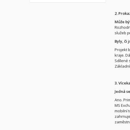
2. Proka
Může být
Rozhodně 
služeb p
Byly, či
Projekt 
kraje. D
Sdílené s
Základní
3. Vícek
Jedná se
Ano. Pri
MS Excha
mobilní 
zahrnuje
zaměstna