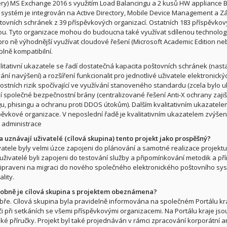
ery) MS Exchange 2016 s využitím Load Balancingu a 2 kusů HW appliance B
 systém je integrován na Active Directory, Mobile Device Management a 
tovních schránek z 39 příspěvkových organizací. Ostatních 183 příspěvkov
u. Tyto organizace mohou do budoucna také využívat sdílenou technologii,
pro ně výhodnější využívat cloudové řešení (Microsoft Academic Edition neb
plně kompatibilní.
litativní ukazatele se řadí dostatečná kapacita poštovních schránek (nas
ání navýšení) a rozšíření funkcionalit pro jednotlivé uživatele elektronický
stních rizik spočívající ve využívání stanoveného standardu (zcela bylo 
 společné bezpečnostní brány (centralizované řešení Anti-X ochrany zajištu
u, phisingu a ochranu proti DDOS útokům). Dalším kvalitativním ukazate
pěvkové organizace. V neposlední řadě je kvalitativním ukazatelem zvýšení
 administrace
a uznávají uživatelé (cílová skupina) tento projekt jako prospěšný?
vatele byly velmi úzce zapojeni do plánování a samotné realizace projekt
uživatelé byli zapojeni do testování služby a připomínkování metodik a přír
ipraveni na migraci do nového společného elektronického poštovního sy
lity.
robně je cílová skupina s projektem obeznámena?
bře. Cílová skupina byla pravidelně informována na společném Portálu kra
 či při setkáních se všemi příspěvkovými organizacemi. Na Portálu kraje js
ské příručky. Projekt byl také projednáván v rámci zpracování korporátní 