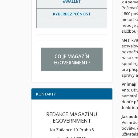
eWALLET
x 4 serv
Poštovní
1800 poš
KYBERBEZPEČNOST
metodiko
nebo je 
službou 
Mezi kva
schvalov
bezpečno
CO JE MAGAZÍN
nasazení
EGOVERNMENT?
spoofing
pro přís
správy a
Vnímají 
Ano. Uži
KONTAKTY
samotní 
dobře př
funkciona
REDAKCE MAGAZÍNU
Jak pod
EGOVERNMENT
Velmi do
odvětví,
Na Zatlance 10, Praha 5
uživatel