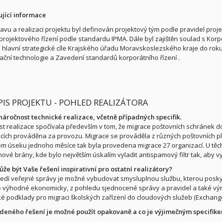
ující informace
ravu a realizaci projektu byl definován projektový tým podle pravidel proje
 projektového řízení podle standardu IPMA. Dále byl zajištěn soulad s Kor
 hlavní strategické cíle Krajského úřadu Moravskoslezského kraje do roku 
ční technologie a Zavedení standardů korporátního řízení .
OPIS PROJEKTU - POHLED REALIZÁTORA
náročnost technické realizace, včetně případných specifik.
t realizace spočívala především v tom, že migrace poštovních schránek d
cích prováděna za provozu. Migrace se prováděla z různých poštovních plat
m úseku jednoho měsíce tak byla provedena migrace 27 organizací. U těcht
ové brány, kde bylo největším úskalím vyladit antispamový filtr tak, aby 
že být Vaše řešení inspirativní pro ostatní realizátory?
tředí veřejné správy je možné vybudovat smysluplnou službu, kterou posky
e výhodné ekonomicky, z pohledu sjednocené správy a pravidel a také výr
é podklady pro migraci školských zařízení do cloudových služeb (Exchange
deného řešení je možné použít opakovaně a co je výjimečným specifik