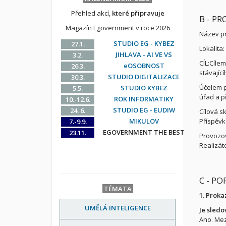
Přehled akcí,
které připravuje
B - PR
Magazín Egovernment v roce 2026
Název pr
STUDIO EG - KYBEZ
27.1.
Lokalita
JIHLAVA - AI VE VS
3.2.
CÍL:Cíle
eOSOBNOST
26.3.
stávajíc
STUDIO DIGITALIZACE
30.3.
Účelem p
STUDIO KYBEZ
5.5.
úřad a p
ROK INFORMATIKY
10.-12.6.
STUDIO EG - EUDIW
24. 6.
Cílová s
MIKULOV
Příspěvk
7.-9.9.
EGOVERNMENT THE BEST
23.11.
Provozov
Realizát
C - P
TÉMATA
1. Proka
UMĚLÁ INTELIGENCE
Je sledo
Ano. Mez