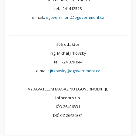
tel. : 241412518
e-mail.:
egovernment@egovernment.cz
šéfredaktor
Ing. Michal Jirkovský
tel.: 724 079 044
e-mail.:
jirkovsky@egovernment.cz
VYDAVATELEM MAGAZÍNU EGOVERNMENT JE
infocom s.r.o.
IČO 26426331
DIČ CZ 26426331