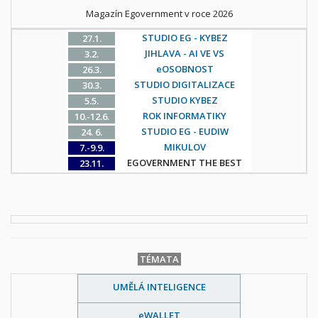
Magazín Egovernment v roce 2026
STUDIO EG - KYBEZ
27.1.
JIHLAVA - AI VE VS
3.2.
eOSOBNOST
26.3.
STUDIO DIGITALIZACE
30.3.
STUDIO KYBEZ
5.5.
ROK INFORMATIKY
10.-12.6.
STUDIO EG - EUDIW
24. 6.
MIKULOV
7.-9.9.
EGOVERNMENT THE BEST
23.11.
TÉMATA
UMĚLÁ INTELIGENCE
eWALLET