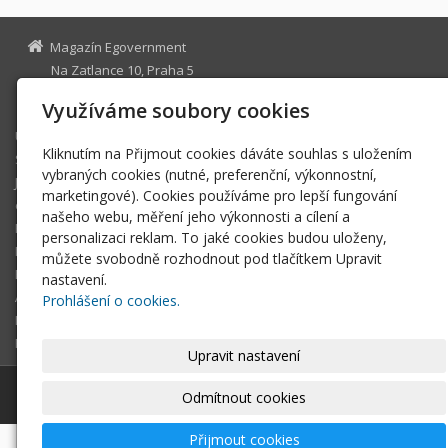
Magazín Egovernment
Na Zatlance 10, Praha 5
egovernment@egovernment.cz
Využíváme soubory cookies
Úvodní stránka
Kliknutím na Přijmout cookies dáváte souhlas s uložením
STUDIO
vybraných cookies (nutné, preferenční, výkonnostní,
JIHLAVA
marketingové). Cookies používáme pro lepší fungování
eOSOBNOST
našeho webu, měření jeho výkonnosti a cílení a
ROK INFORMATIKY
personalizaci reklam. To jaké cookies budou uloženy,
MIKULOV
můžete svobodně rozhodnout pod tlačítkem Upravit
EGOVERNMENT THE BEST
nastavení.
ARCHIV MAGAZÍNU
Prohlášení o cookies.
DOTAZ
REGISTRACE ČTENÁŘE
Upravit nastavení
© 2026
Magazín Egovernment
|
Mapa webu
Odmítnout cookies
Přijmout cookies