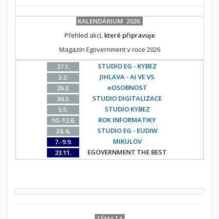
KALENDÁRIUM 2026
Přehled akcí,
které připravuje
Magazín Egovernment v roce 2026
STUDIO EG - KYBEZ
27.1.
JIHLAVA - AI VE VS
3.2.
eOSOBNOST
26.3.
STUDIO DIGITALIZACE
30.3.
STUDIO KYBEZ
5.5.
ROK INFORMATIKY
10.-12.6.
STUDIO EG - EUDIW
24. 6.
MIKULOV
7.-9.9.
EGOVERNMENT THE BEST
23.11.
TÉMATA