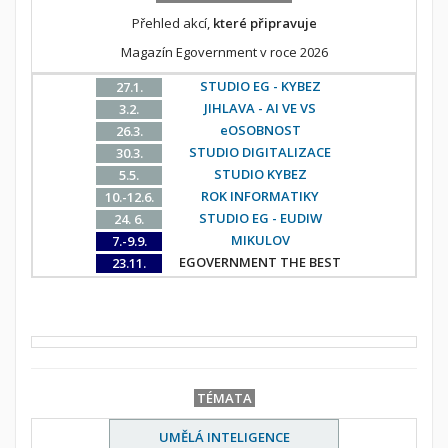
Přehled akcí,
které připravuje
Magazín Egovernment v roce 2026
STUDIO EG - KYBEZ
27.1.
JIHLAVA - AI VE VS
3.2.
eOSOBNOST
26.3.
STUDIO DIGITALIZACE
30.3.
STUDIO KYBEZ
5.5.
ROK INFORMATIKY
10.-12.6.
STUDIO EG - EUDIW
24. 6.
MIKULOV
7.-9.9.
EGOVERNMENT THE BEST
23.11.
TÉMATA
UMĚLÁ INTELIGENCE