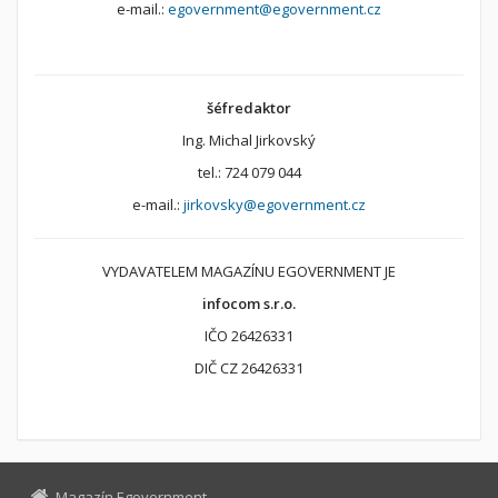
e-mail.:
egovernment@egovernment.cz
šéfredaktor
Ing. Michal Jirkovský
tel.: 724 079 044
e-mail.:
jirkovsky@egovernment.cz
VYDAVATELEM MAGAZÍNU EGOVERNMENT JE
infocom s.r.o.
IČO 26426331
DIČ CZ 26426331
Magazín Egovernment