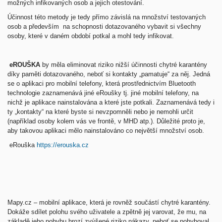
možných infikovaných osob a jejich otestování.
Účinnost této metody je tedy přímo závislá na množství testovaných
osob a především na schopnosti dotazovaného vybavit si všechny
osoby, které v daném období potkal a mohl tedy infikovat.
eROUŠKA
by měla eliminovat riziko nižší účinnosti chytré karantény
díky paměti dotazovaného, neboť si kontakty „pamatuje“ za něj. Jedná
se o aplikaci pro mobilní telefony, která prostřednictvím Bluetooth
technologie zaznamenává jiné eRoušky tj. jiné mobilní telefony, na
nichž je aplikace nainstalována a které jste potkali. Zaznamenává tedy i
ty „kontakty“ na které byste si nevzpomněli nebo je nemohli určit
(například osoby kolem vás ve frontě, v MHD atp.). Důležité proto je,
aby takovou aplikaci mělo nainstalováno co největší množství osob.
eRouška
https://erouska.cz
Mapy.cz – mobilní aplikace, která je rovněž součástí chytré karantény.
Dokáže sdílet polohu svého uživatele a zpětně jej varovat, že mu, na
základě jeho pohybu hrozí zvýšené riziko nákazy, neboť se pohyboval