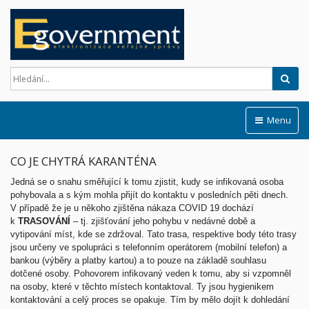
Hled
Menu
CO JE CHYTRÁ KARANTÉNA
Jedná se o snahu směřující k tomu zjistit, kudy se infikovaná osoba
pohybovala a s kým mohla přijít do kontaktu v posledních pěti dnech.
V případě že je u někoho zjištěna nákaza COVID 19 dochází
k
TRASOVÁNÍ
– tj. zjišťování jeho pohybu v nedávné době a
vytipování míst, kde se zdržoval. Tato trasa, respektive body této trasy
jsou určeny ve spolupráci s telefonním operátorem (mobilní telefon) a
bankou (výběry a platby kartou) a to pouze na základě souhlasu
dotčené osoby. Pohovorem infikovaný veden k tomu, aby si vzpomněl
na osoby, které v těchto místech kontaktoval. Ty jsou hygienikem
kontaktování a celý proces se opakuje. Tím by mělo dojít k dohledání