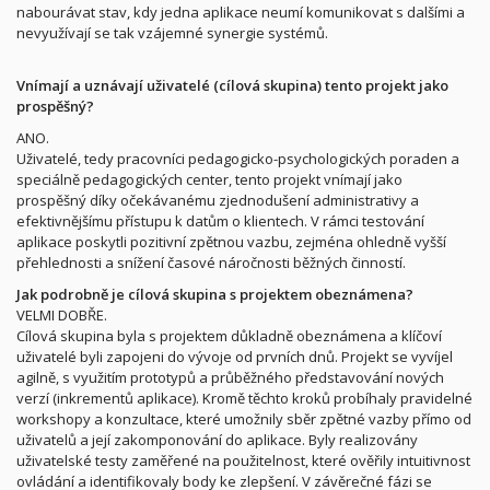
nabourávat stav, kdy jedna aplikace neumí komunikovat s dalšími a
nevyužívají se tak vzájemné synergie systémů.
Vnímají a uznávají uživatelé (cílová skupina) tento projekt jako
prospěšný?
ANO.
Uživatelé, tedy pracovníci pedagogicko-psychologických poraden a
speciálně pedagogických center, tento projekt vnímají jako
prospěšný díky očekávanému zjednodušení administrativy a
efektivnějšímu přístupu k datům o klientech. V rámci testování
aplikace poskytli pozitivní zpětnou vazbu, zejména ohledně vyšší
přehlednosti a snížení časové náročnosti běžných činností.
Jak podrobně je cílová skupina s projektem obeznámena?
VELMI DOBŘE.
Cílová skupina byla s projektem důkladně obeznámena a klíčoví
uživatelé byli zapojeni do vývoje od prvních dnů. Projekt se vyvíjel
agilně, s využitím prototypů a průběžného představování nových
verzí (inkrementů aplikace). Kromě těchto kroků probíhaly pravidelné
workshopy a konzultace, které umožnily sběr zpětné vazby přímo od
uživatelů a její zakomponování do aplikace. Byly realizovány
uživatelské testy zaměřené na použitelnost, které ověřily intuitivnost
ovládání a identifikovaly body ke zlepšení. V závěrečné fázi se