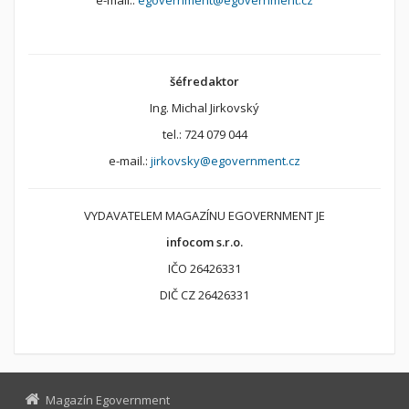
šéfredaktor
Ing. Michal Jirkovský
tel.: 724 079 044
e-mail.:
jirkovsky@egovernment.cz
VYDAVATELEM MAGAZÍNU EGOVERNMENT JE
infocom s.r.o.
IČO 26426331
DIČ CZ 26426331
Magazín Egovernment