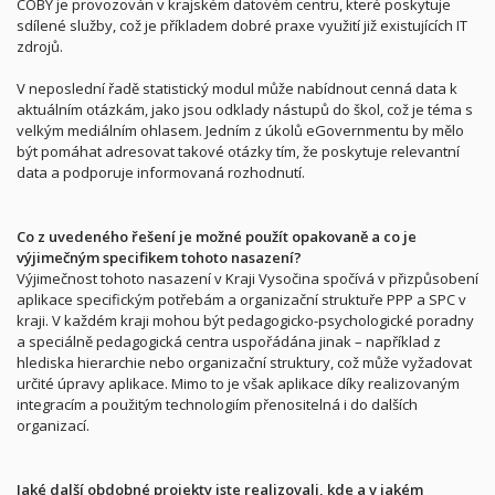
COBY je provozován v krajském datovém centru, které poskytuje
sdílené služby, což je příkladem dobré praxe využití již existujících IT
zdrojů.
V neposlední řadě statistický modul může nabídnout cenná data k
aktuálním otázkám, jako jsou odklady nástupů do škol, což je téma s
velkým mediálním ohlasem. Jedním z úkolů eGovernmentu by mělo
být pomáhat adresovat takové otázky tím, že poskytuje relevantní
data a podporuje informovaná rozhodnutí.
Co z uvedeného řešení je možné použít opakovaně a co je
výjimečným specifikem tohoto nasazení?
Výjimečnost tohoto nasazení v Kraji Vysočina spočívá v přizpůsobení
aplikace specifickým potřebám a organizační struktuře PPP a SPC v
kraji. V každém kraji mohou být pedagogicko-psychologické poradny
a speciálně pedagogická centra uspořádána jinak – například z
hlediska hierarchie nebo organizační struktury, což může vyžadovat
určité úpravy aplikace. Mimo to je však aplikace díky realizovaným
integracím a použitým technologiím přenositelná i do dalších
organizací.
Jaké další obdobné projekty jste realizovali, kde a v jakém