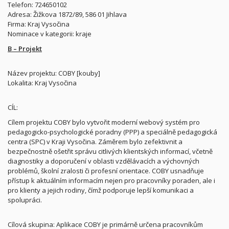
Telefon: 724650102
Adresa: Žižkova 1872/89, 586 01 Jihlava
Firma: Kraj Vysočina
Nominace v kategorii: kraje
B – Projekt
Název projektu: COBY [kouby]
Lokalita: Kraj Vysočina
CÍL:
Cílem projektu COBY bylo vytvořit moderní webový systém pro
pedagogicko-psychologické poradny (PPP) a speciálně pedagogická
centra (SPC) v Kraji Vysočina. Záměrem bylo zefektivnit a
bezpečnostně ošetřit správu citlivých klientských informací, včetně
diagnostiky a doporučení v oblasti vzdělávacích a výchovných
problémů, školní zralosti či profesní orientace. COBY usnadňuje
přístup k aktuálním informacím nejen pro pracovníky poraden, ale i
pro klienty a jejich rodiny, čímž podporuje lepší komunikaci a
spolupráci.
Cílová skupina: Aplikace COBY je primárně určena pracovníkům