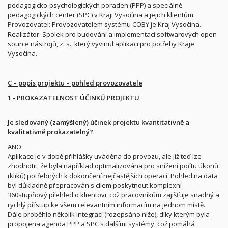
pedagogicko-psychologických poraden (PPP) a speciálně
pedagogických center (SPC) v Kraji Vysočina a jejich klientům.
Provozovatel: Provozovatelem systému COBY je Kraj Vysočina.
Realizátor: Spolek pro budování a implementaci softwarových open
source nástrojů, z. s., který vyvinul aplikaci pro potřeby Kraje
Vysočina.
C – popis projektu – pohled provozovatele
1 - PROKAZATELNOST ÚČINKŮ PROJEKTU
Je sledovaný (zamýšlený) účinek projektu kvantitativně a
kvalitativně prokazatelný?
ANO.
Aplikace je v době přihlášky uváděna do provozu, ale již teď lze
zhodnotit, že byla například optimalizována pro snížení počtu úkonů
(kliků) potřebných k dokončení nejčastějších operací. Pohled na data
byl důkladně přepracován s cílem poskytnout komplexní
360stupňový přehled o klientovi, což pracovníkům zajišťuje snadný a
rychlý přístup ke všem relevantním informacím na jednom místě.
Dále proběhlo několik integrací (rozepsáno níže), díky kterým byla
propojena agenda PPP a SPC s dalšími systémy, což pomáhá