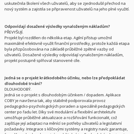
uskutečnila školení všech uživatelů, aby se zjednodušil přechod na
nový systém a zajistila se připravenost uživatelů na jeho plné využití.
Odpovídají dosažené výsledky vynaloženým nákladům?
PŘEVYŠUJÍ.
Projekt byl rozdělen do několika etap. Agilní přístup umožnil
maximálně efektivně využít finanční prostředky, protože každá etapa
byla přizpůsobována na základě průběžné zpětné vazby od
uživatelů. Dosažené výsledky odpovídají vynaloženým nákladům,
projekt postupně splňoval stanovené cíle.
Jedná se o projekt krátkodobého účinku, nebo lze předpokládat
dlouhodobé trvání?
DLOUHODOBÝ.
Jedná se o projekt s dlouhodobým účinkem / dopadem. Aplikace
COBY je navržena tak, aby stabilně podporovala provoz
pedagogicko-psychologických poraden a speciálně pedagogických
center po řadu let. Díky své modulární a flexibilní architektuře
umožňuje průběžné aktualizace a rozšiřování funkcionalit, což
zajišťuje její adaptaci na měnící se potřeby uživatelů a legislativní
požadavky. Integrace s klíčovými systémy a registry navíc garantuje,