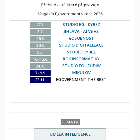
Přehled akcí,
které připravuje
Magazín Egovernment v roce 2026
STUDIO EG - KYBEZ
27.1.
JIHLAVA - AI VE VS
3.2.
eOSOBNOST
26.3.
STUDIO DIGITALIZACE
30.3.
STUDIO KYBEZ
5.5.
ROK INFORMATIKY
10.-12.6.
STUDIO EG - EUDIW
24. 6.
MIKULOV
7.-9.9.
EGOVERNMENT THE BEST
23.11.
TÉMATA
UMĚLÁ INTELIGENCE