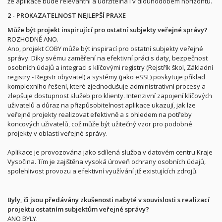
že aplikace bude relevantní a udržitelná i v dlouhodobém horizontu.
2 - PROKAZATELNOST NEJLEPŠÍ PRAXE
Může být projekt inspirující pro ostatní subjekty veřejné správy?
ROZHODNĚ ANO.
Ano, projekt COBY může být inspirací pro ostatní subjekty veřejné
správy. Díky svému zaměření na efektivní práci s daty, bezpečnost
osobních údajů a integraci s klíčovými registry (Rejstřík škol, Základní
registry - Registr obyvatel) a systémy (jako eSSL) poskytuje příklad
komplexního řešení, které zjednodušuje administrativní procesy a
zlepšuje dostupnost služeb pro klienty. Intenzivní zapojení klíčových
uživatelů a důraz na přizpůsobitelnost aplikace ukazují, jak lze
veřejné projekty realizovat efektivně a s ohledem na potřeby
koncových uživatelů, což může být užitečný vzor pro podobné
projekty v oblasti veřejné správy.
Aplikace je provozována jako sdílená služba v datovém centru Kraje
Vysočina. Tím je zajištěna vysoká úroveň ochrany osobních údajů,
spolehlivost provozu a efektivní využívání již existujících zdrojů.
Byly, či jsou předávány zkušenosti nabyté v souvislosti s realizací
projektu ostatním subjektům veřejné správy?
ANO BYLY.