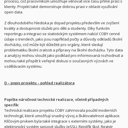
procesů, což pracovníkům umožňuje věnovat více času přímé práci s
klienty. Projekt také demonstruje dobrou praxi v oblasti využívání
open data.
Z dlouhodobého hlediska je dopad projektu především ve zvýšení
kvality a dostupnosti služeb pro děti a studenty. Díky funkcím
reportingu a integraci se statistickým systémem nabízí COBY cenné
údaje o trendech, jako jsou například počty a důvody odkladů školní
docházky, což může být důležité pro orgány, které sledují
problematiku školní zralosti a přípravy na školní docházku. Tyto data
a analýzy mohou sloužit jako podklad pro informovaná rozhodnutí a
mohou také přispět k veřejné diskusi o současných výzvách ve
vzdělávacím systému.
D – popis projektu – pohled realizátora
Popište náročnost technické realizace, včetně případných
specifik:
Technická realizace projektu COBY zahrnovala použití moderních
technologií, které umožňují snadný vývoj a škálovatelnost aplikace.
Klíčovým prvkem byla také integrace s externími systémy, jako je
elektronický systém spisové služby (eSSL), Rejstřík škol, Registr