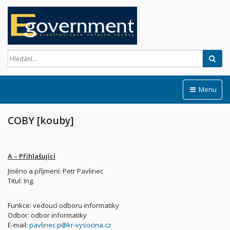
Hled
Menu
COBY [kouby]
A – Přihlašující
Jméno a příjmení: Petr Pavlinec
Titul: Ing.
Funkce: vedoucí odboru informatiky
Odbor: odbor informatiky
E-mail:
pavlinec.p@kr-vysocina.cz