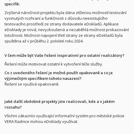
specifik:
Zvýšená náročnost projektu byla dána ztíženou možností testování
vyvinutých rozhraní a funkčnosti z důvodu neexistujícího
testovacího prostředí ze strany dodavatele eDokladů. Aplikace
eDoklady je nová, nevyzkoušená a nezaběhlá možnost prokazování
totožnosti. Možnost napojení třetí strany ze strany eDokladů byla
spuštěna až v průběhu 2. pololetí roku 2024.
V čem může být Vaše řešení inspirativní pro ostatní realizátory?
Řešení může motivovat ostatní k vytvoření téže služby.
Co z uvedeného řešení je možné použít opakovaně a co je
výjimečným specifikem tohoto nasazení?
Řešení se využívá opakovaně.
Jaké další obdobné projekty jste realizovali, kde a v jakém
rozsahu?
Všichni zákazníci využívající informační systém pro městské policie
VERA Radnice mohou eDoklady využívat.