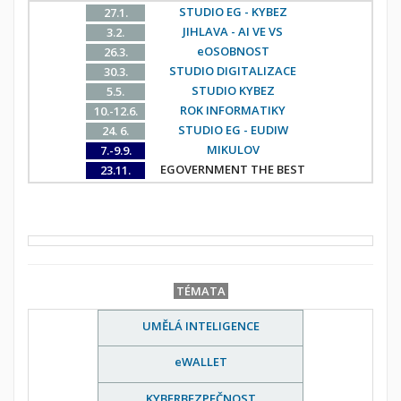
STUDIO EG - KYBEZ
27.1.
JIHLAVA - AI VE VS
3.2.
eOSOBNOST
26.3.
STUDIO DIGITALIZACE
30.3.
STUDIO KYBEZ
5.5.
ROK INFORMATIKY
10.-12.6.
STUDIO EG - EUDIW
24. 6.
MIKULOV
7.-9.9.
EGOVERNMENT THE BEST
23.11.
TÉMATA
UMĚLÁ INTELIGENCE
eWALLET
KYBERBEZPEČNOST