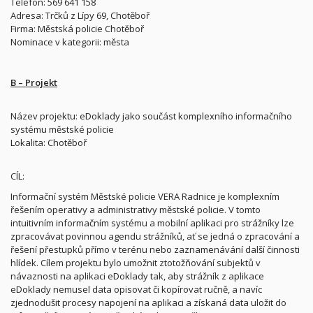
Telefon: 569 641 158
Adresa: Trčků z Lípy 69, Chotěboř
Firma: Městská policie Chotěboř
Nominace v kategorii: města
B – Projekt
Název projektu: eDoklady jako součást komplexního informačního
systému městské policie
Lokalita: Chotěboř
CÍL:
Informační systém Městské policie VERA Radnice je komplexním
řešením operativy a administrativy městské policie. V tomto
intuitivním informačním systému a mobilní aplikaci pro strážníky lze
zpracovávat povinnou agendu strážníků, ať se jedná o zpracování a
řešení přestupků přímo v terénu nebo zaznamenávání další činnosti
hlídek. Cílem projektu bylo umožnit ztotožňování subjektů v
návaznosti na aplikaci eDoklady tak, aby strážník z aplikace
eDoklady nemusel data opisovat či kopírovat ručně, a navíc
zjednodušit procesy napojení na aplikaci a získaná data uložit do