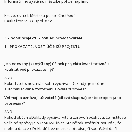
Informačního systému městské policie napřímo.
Provozovatel: Městská policie Chotěboř
Realizátor: VERA, spol. s r.o.
C – popis projektu – pohled provozovatele
1 - PROKAZATELNOST ÚČINKŮ PROJEKTU
Je sledovaný (zamýšlený) účinek projektu kvantitativně a
kvalitativně prokazatelný?
ANO.
Pokud ztotožňovaná osoba využívá eDoklady, je možné
automatizované ztotožnění a ověření provést.
Vnímají a uznávají uživatelé (cílová skupina) tento projekt jako
prospěšný?
ANO.
Pokud občan eDoklady využívá, vítá a zároveň očekává, že instituce
veřejné správy je budou využívat. Stejně tak strážníci jsou rádi, že
mohou data z eDokladů bez nutnosti přepisu, či spouštění další