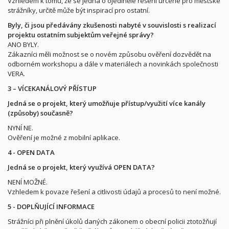
Vzhledem k tomu, že se jedná o ojedinělé řešení určené pro městské
strážníky, určitě může být inspirací pro ostatní.
Byly, či jsou předávány zkušenosti nabyté v souvislosti s realizací
projektu ostatním subjektům veřejné správy?
ANO BYLY.
Zákazníci měli možnost se o novém způsobu ověření dozvědět na
odborném workshopu a dále v materiálech a novinkách společnosti
VERA.
3 – VÍCEKANÁLOVÝ PŘÍSTUP
Jedná se o projekt, který umožňuje přístup/využití více kanály
(způsoby) současně?
NYNÍ NE.
Ověření je možné z mobilní aplikace.
4 - OPEN DATA
Jedná se o projekt, který využívá OPEN DATA?
NENÍ MOŽNÉ.
Vzhledem k povaze řešení a citlivosti údajů a procesů to není možné.
5 - DOPLŇUJÍCÍ INFORMACE
Strážníci při plnění úkolů daných zákonem o obecní policii ztotožňují