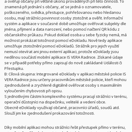
a ověřují občany při většině úkonů prováděných při této činnosti. To
znamená při jednání s občany, ať se jedná o oznamovatele,
poškozeného, svědka, přestupce, pohřešovanou nebo hledanou
osobu, mají strážníci povinnost osoby ztotožnit a ověřit. Informační
systém a aplikace v současné době umožňuje ověřovat subjekty dle
jména, příjmení a data narození, nebo pomocí načtení QR kódu z
občanského průkazu. Pokud doklad osoba u sebe fyzicky nemá, má
možnost prokázat totožnost pomocí eDokladu. Nově tedy aplikace
umožňuje ztotožnění pomocí eDokladů. Strážník pro jejich využití
nemusí otevírat ani jinou externí aplikaci, protože eDoklady jsou
nedílnou součástí mobilní aplikace IS VERA Radnice. Získané údaje
se v případě potřeby přímo zapisují do nově zakládané Události či
Přestupku.
B: Cílová skupina: Integrované eDoklady v aplikaci městské policie IS
VERA Radnice jsou určeny pracovníkům městské policie, kteří mohou
zjednodušeně a zrychleně digitálně ověřovat osoby s maximálním
vyloučením chybovosti při opisu.
S jednotlivými částmi komplexního systému pracují strážníci v terénu,
operační důstojníci na dispečinku, velitelé a vedení obce.
Obecně eDoklady využívají občané, pracovníci úřadů, soudů atd.
Slouží jim ke zjednodušení prokazování totožnosti.
Díky mobilní aplikaci mohou strážníci řešit přestupek přímo v terénu,