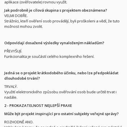
aplikace (ověřovatele) rovnou využít.
Jak podrobně je cílová skupina s projektem obeznámena?
VELMI DOBŘE.
Strážníci, kteří ověření osob provádějí, byli proškoleni a vědí, že tuto
možnost mohou zvolit.
Odpovídají dosažené výsledky vynaloženým nákladům?
PŘEVYŠUJÍ.
Funkcionalita je součástí celého komplexního řešení.
Jedná se o projekt krátkodobého účinku, nebo lze předpokládat
dlouhodobé trvání?
TRVALÝ.
Využití elektronického způsobu ověřování osob bude určitě trvat i
nadále.
2 - PROKAZATELNOST NEJLEPŠÍ PRAXE
Může být projekt inspirující pro ostatní subjekty veřejné správy?
ROZHODNĚ ANO.