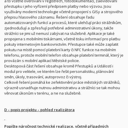
a to včetně ověřování v registrech, fotodokumentaci, zaevidování
přestupku i jeho vyřízení předpisem platby nebo výzvou. Jsou
využívány moderní technologie včetně propojení s GISy a strojového
přepisu hlasového záznamu. Řešení obsahuje řadu
automatizovaných funkcí a procesů, které ulehčují práci strážníkům,
zjednodušují a zpřesňují potřebné administrativní úkony, takže
strážníci se jimi už nemusí zabývat na služebně. Aplikace je také
propojena s mobilními tiskárnami, včetně tisku informací pro platbu
pokuty internetovým bankovnictvím. Přestupce také může zaplatit
pokutu na místě pomocí platební karty či NFC funkce na mobilním
telefonu, protože mobilní telefon obsahuje platební terminál, který je
provázán s mobilní aplikací Městské policie.
Desktopová část řešení obsahuje kromě Přestupků a Událostí i
modul pro velitele, ve kterém lze řešit personalistiku, plánování
směn, úkoly, trasování, autoprovoz či výstroj.
Celkově řešení pomáhá ke zefektivnění práce městských strážníků,
výrazně usnadňuje nutnou administrativu a strážníci se tak mohou
věnovat úkonům v terénu, a ne na služebně.
D – popis projektu – pohled realizátora
Popište náročnost technické realizace, včetně případných