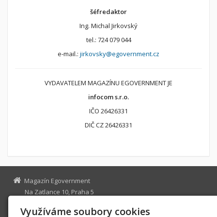
šéfredaktor
Ing. Michal Jirkovský
tel.: 724 079 044
e-mail.:
jirkovsky@egovernment.cz
VYDAVATELEM MAGAZÍNU EGOVERNMENT JE
infocom s.r.o.
IČO 26426331
DIČ CZ 26426331
Magazín Egovernment
Na Zatlance 10, Praha 5
egovernment@egovernment.cz
Využíváme soubory cookies