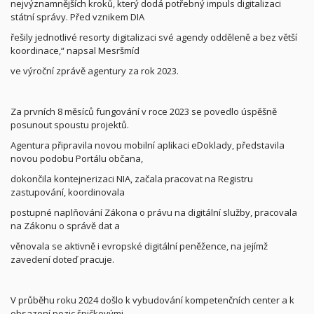
nejvýznamnějších kroků, který dodá potřebný impuls digitalizaci
státní správy. Před vznikem DIA
řešily jednotlivé resorty digitalizaci své agendy odděleně a bez větší
koordinace,“ napsal Mesršmíd
ve výroční zprávě agentury za rok 2023.
Za prvních 8 měsíců fungování v roce 2023 se povedlo úspěšně
posunout spoustu projektů.
Agentura připravila novou mobilní aplikaci eDoklady, představila
novou podobu Portálu občana,
dokončila kontejnerizaci NIA, začala pracovat na Registru
zastupování, koordinovala
postupné naplňování Zákona o právu na digitální služby, pracovala
na Zákonu o správě dat a
věnovala se aktivně i evropské digitální peněžence, na jejímž
zavedení doteď pracuje.
V průběhu roku 2024 došlo k vybudování kompetenčních center a k
obsazení pozic špičkovými