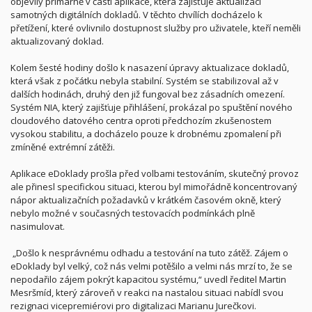
objevily primárně v části aplikace, která zajišťuje aktualizaci
samotných digitálních dokladů. V těchto chvílích docházelo k
přetížení, které ovlivnilo dostupnost služby pro uživatele, kteří neměli
aktualizovaný doklad.
Kolem šesté hodiny došlo k nasazení úpravy aktualizace dokladů,
která však z počátku nebyla stabilní. Systém se stabilizoval až v
dalších hodinách, druhý den již fungoval bez zásadních omezení.
Systém NIA, který zajišťuje přihlášení, prokázal po spuštění nového
cloudového datového centra oproti předchozím zkušenostem
vysokou stabilitu, a docházelo pouze k drobnému zpomalení při
zmíněné extrémní zátěži.
Aplikace eDoklady prošla před volbami testováním, skutečný provoz
ale přinesl specifickou situaci, kterou byl mimořádně koncentrovaný
nápor aktualizačních požadavků v krátkém časovém okně, který
nebylo možné v současných testovacích podmínkách plně
nasimulovat.
„Došlo k nesprávnému odhadu a testování na tuto zátěž. Zájem o
eDoklady byl velký, což nás velmi potěšilo a velmi nás mrzí to, že se
nepodařilo zájem pokrýt kapacitou systému,“ uvedl ředitel Martin
Mesršmíd, který zároveň v reakci na nastalou situaci nabídl svou
rezignaci vicepremiérovi pro digitalizaci Marianu Jurečkovi.