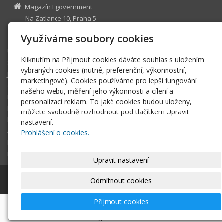
Magazín Egovernment
Na Zatlance 10, Praha 5
egovernment@egovernment.cz
Využíváme soubory cookies
Úvodní stránka
Kliknutím na Přijmout cookies dáváte souhlas s uložením
STUDIO
vybraných cookies (nutné, preferenční, výkonnostní,
JIHLAVA
marketingové). Cookies používáme pro lepší fungování
eOSOBNOST
našeho webu, měření jeho výkonnosti a cílení a
ROK INFORMATIKY
personalizaci reklam. To jaké cookies budou uloženy,
MIKULOV
můžete svobodně rozhodnout pod tlačítkem Upravit
EGOVERNMENT THE BEST
nastavení.
ARCHIV MAGAZÍNU
Prohlášení o cookies.
DOTAZ
REGISTRACE ČTENÁŘE
Upravit nastavení
© 2026
Magazín Egovernment
|
Mapa webu
Odmítnout cookies
Přijmout cookies
-
webové stránky
s AI,
doména
a
webhosting
u jediného
5★ registrátora v ČR