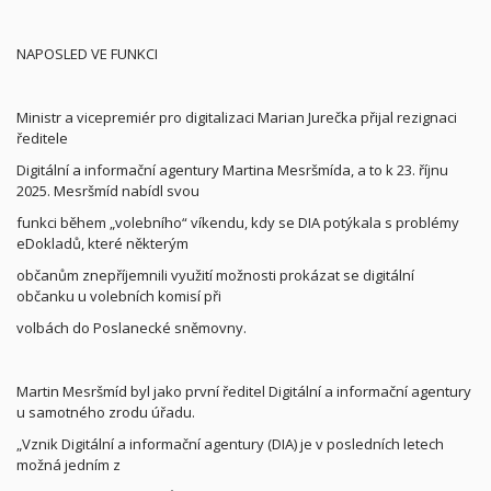
NAPOSLED VE FUNKCI
Ministr a vicepremiér pro digitalizaci Marian Jurečka přijal rezignaci
ředitele
Digitální a informační agentury Martina Mesršmída, a to k 23. říjnu
2025. Mesršmíd nabídl svou
funkci během „volebního“ víkendu, kdy se DIA potýkala s problémy
eDokladů, které některým
občanům znepříjemnili využití možnosti prokázat se digitální
občanku u volebních komisí při
volbách do Poslanecké sněmovny.
Martin Mesršmíd byl jako první ředitel Digitální a informační agentury
u samotného zrodu úřadu.
„Vznik Digitální a informační agentury (DIA) je v posledních letech
možná jedním z