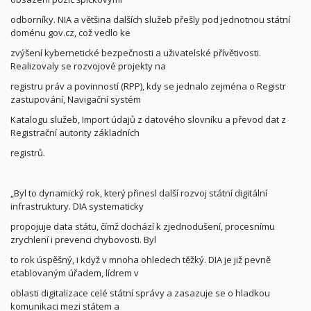
odborníky. NIA a většina dalších služeb přešly pod jednotnou státní
doménu gov.cz, což vedlo ke
zvýšení kybernetické bezpečnosti a uživatelské přívětivosti.
Realizovaly se rozvojové projekty na
registru práv a povinností (RPP), kdy se jednalo zejména o Registr
zastupování, Navigační systém
Katalogu služeb, Import údajů z datového slovníku a převod dat z
Registrační autority základních
registrů.
„Byl to dynamický rok, který přinesl další rozvoj státní digitální
infrastruktury. DIA systematicky
propojuje data státu, čímž dochází k zjednodušení, procesnímu
zrychlení i prevenci chybovosti. Byl
to rok úspěšný, i když v mnoha ohledech těžký. DIA je již pevně
etablovaným úřadem, lídrem v
oblasti digitalizace celé státní správy a zasazuje se o hladkou
komunikaci mezi státem a