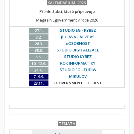
KALENDÁRIUM 2026
Přehled akcí,
které připravuje
Magazín Egovernment v roce 2026
STUDIO EG - KYBEZ
27.1.
JIHLAVA - AI VE VS
3.2.
eOSOBNOST
26.3.
STUDIO DIGITALIZACE
30.3.
STUDIO KYBEZ
5.5.
ROK INFORMATIKY
10.-12.6.
STUDIO EG - EUDIW
24. 6.
MIKULOV
7.-9.9.
EGOVERNMENT THE BEST
23.11.
TÉMATA