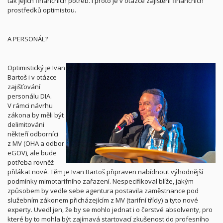
tak jejích finančních potřeb. I proto je v otázce zajištění finančních
prostředků optimistou.
A PERSONÁL?
Optimistický je Ivan
Bartoš i v otázce
zajišťování
personálu DIA.
V rámci návrhu
zákona by měli být
delimitováni
někteří odborníci
z MV (OHA a odbor
eGOV), ale bude
potřeba rovněž
přilákat nové. Těm je Ivan Bartoš připraven nabídnout výhodnější
podmínky mimotarifního zařazení. Nespecifikoval blíže, jakým
způsobem by vedle sebe agentura postavila zaměstnance pod
služebním zákonem přicházejícím z MV (tarifní třídy) a tyto nové
experty. Uvedl jen, že by se mohlo jednat i o čerstvé absolventy, pro
které by to mohla být zajímavá startovací zkušenost do profesního