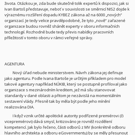
života. Otázkou je, zda bude skutečně tolik expertů k dispozici, jak si
Ivan Bartoš představuje, neboť v souvislosti se směrnicí NIS2 dojde k
výraznému rozšíření dopadu KYBEZ zákona až na 6000 „nových“
organizací. Je tedy velice pravděpodobné, že tyto „nově“ zařazené
organizace budou rovněž shánět experty v oboru informačních
technologií. Rozhodně bude tedy převis nabídky pracovních
příležitostí v tomto oboru v rámci veřejné správy.
AGENTURA
Nový úřad nebude ministerstvem. Návrh zákona jej definuje
jako agenturu. Podle Ivana Bartoše je určitým příkladem pro model
takové agentury například NÚKIB, který se postupně profiloval jako
organizace s mezinárodním kreditem, jež má sílu stanovovat
standardy v dané oblasti a přitom je nezávislá na momentálním
sestavení vlády. Přesně tak by měla být podle jeho mínění
realizována DIA.
I když vznik určité apolitické autority podřízené premiérovi (či
vicepremiérovi) dává smysl, kritizováno je rovněž rozdělení
kompetencí. Jak bylo řečeno, části odborů z MV (konkrétně odboru
hlavního architekta a odboru eGovernmentu) by se měly přesunout