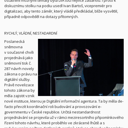
ostatními možnými tématy byla DIA tou nejvíce žádanou. I proto k
diskuznímu stolku na podiu usedl Ivan Bartoš, vicepremiér pro
digitalizaci, aby tento záměr, který vládě předkládal, blíže vysvětlil,
případně odpověděl na dotazy přítomných.
RYCHLÝ, VLÁDNÍ, NESTADARDNÍ
Poslanecká
sněmovna
v současné chvíli
projednává jako
sněmovní tisk č.
287 návrh novely
zákona o právu na
digitální služby.
Právě novelizace
tohoto zákona by
měla zajistit vznik
nové instituce, kterou je Digitální informační agentura. Ta by měla de-
facto převzít koordinační roli budování a provozování e-
governmentu v České republice. Určitá nestandardnost
projednávání se projevila už v rámci meziresortního připomínkového
řízení tohoto návrhu, které proběhlo ve zkrácené lhůtě a s