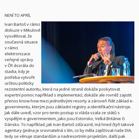
NENÍ TO APRÍL
Ivan Bartoš v rámci
diskuze v Mikulově
vysvětloval, že
současná situace
v rámci
elektronizace
veřejné správy
v ČR dozrála do
stadia, kdy je
potřeba vytvořit
určitou politicky
rezistentní autoritu, která na jedné straně dokáže poskytovat
expertní pomoc například s implementací, dokáže ale rovněž zajistit
přenos know-how mezi jednotlivými resorty a zároveň řídit základ e-
governmentu, kterým jsou základní registry a identifikační nástroje.
Jak dále uvedl, vzor pro tento postup si vláda vzala ze států s
vyspělým e-governmentem, jako jsou Estonsko, Velká Británie či
Dánsko. To například, jak Ivan Bartoš zdůraznil, má hned čtyři takové
agentury (jedna je srovnatelná s tím, co by měla zajišťovat naše DIA,
tedy se věnuje standardům a nadresortním projektům, další pak