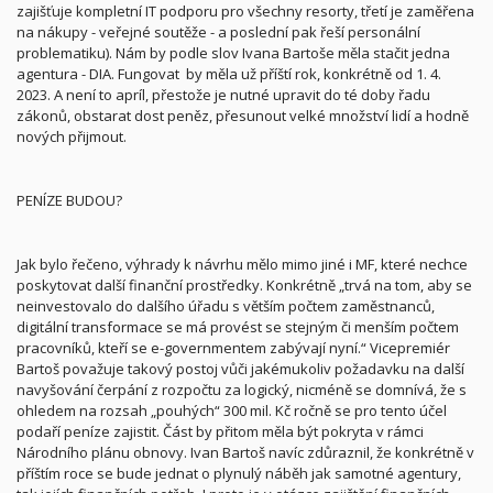
zajišťuje kompletní IT podporu pro všechny resorty, třetí je zaměřena
na nákupy - veřejné soutěže - a poslední pak řeší personální
problematiku). Nám by podle slov Ivana Bartoše měla stačit jedna
agentura - DIA. Fungovat
by měla už příští rok, konkrétně od 1. 4.
2023. A není to apríl, přestože je nutné upravit do té doby řadu
zákonů, obstarat dost peněz, přesunout velké množství lidí a hodně
nových přijmout.
PENÍZE BUDOU?
Jak bylo řečeno, výhrady k návrhu mělo mimo jiné i MF, které nechce
poskytovat další finanční prostředky. Konkrétně „trvá na tom, aby se
neinvestovalo do dalšího úřadu s větším počtem zaměstnanců,
digitální transformace se má provést se stejným či menším počtem
pracovníků, kteří se e-governmentem zabývají nyní.“ Vicepremiér
Bartoš považuje takový postoj vůči jakémukoliv požadavku na další
navyšování čerpání z rozpočtu za logický, nicméně se domnívá, že s
ohledem na rozsah „pouhých“ 300 mil. Kč ročně se pro tento účel
podaří peníze zajistit. Část by přitom měla být pokryta v rámci
Národního plánu obnovy. Ivan Bartoš navíc zdůraznil, že konkrétně v
příštím roce se bude jednat o plynulý náběh jak samotné agentury,