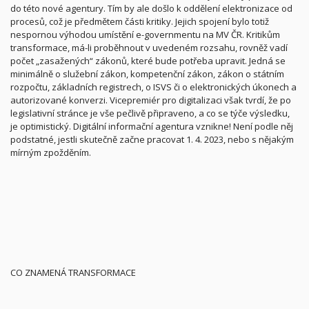
do této nové agentury. Tím by ale došlo k oddělení elektronizace od
procesů, což je předmětem části kritiky. Jejich spojení bylo totiž
nespornou výhodou umístění e-governmentu na MV ČR. Kritikům
transformace, má-li proběhnout v uvedeném rozsahu, rovněž vadí
počet „zasažených“ zákonů, které bude potřeba upravit. Jedná se
minimálně o služební zákon, kompetenční zákon, zákon o státním
rozpočtu, základních registrech, o ISVS či o elektronických úkonech a
autorizované konverzi. Vicepremiér pro digitalizaci však tvrdí, že po
legislativní stránce je vše pečlivě připraveno, a co se týče výsledku,
je optimistický. Digitální informační agentura vznikne! Není podle něj
podstatné, jestli skutečně začne pracovat 1. 4. 2023, nebo s nějakým
mírným zpožděním.
CO ZNAMENÁ TRANSFORMACE