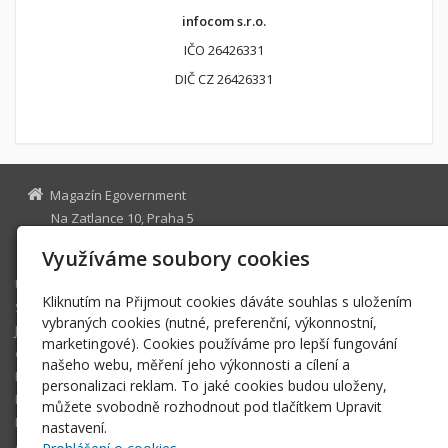
infocom s.r.o.
IČO 26426331
DIČ CZ 26426331
Magazín Egovernment
Na Zatlance 10, Praha 5
egovernment@egovernment.cz
Využíváme soubory cookies
Úvodní stránka
Kliknutím na Přijmout cookies dáváte souhlas s uložením
STUDIO
vybraných cookies (nutné, preferenční, výkonnostní,
JIHLAVA
marketingové). Cookies používáme pro lepší fungování
eOSOBNOST
našeho webu, měření jeho výkonnosti a cílení a
ROK INFORMATIKY
personalizaci reklam. To jaké cookies budou uloženy,
MIKULOV
můžete svobodně rozhodnout pod tlačítkem Upravit
EGOVERNMENT THE BEST
nastavení.
ARCHIV MAGAZÍNU