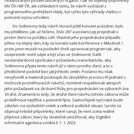
redukovaným počtem dotčených orgánů. I tak se objevily připomínky
MV ČR i MF ČR, ale vzhledem k tomu, že návrh vycházel z
programového prohlášení vlády, byl i přes tyto výhrady vládou v
polovině srpna schválen.
Do Sněmovny tedy návrh dorazil ještě koncem prázdnin, bylo
mu přiděleno, jak už řečeno, číslo 287 a poslanci jej projednali v
prvém čtení na počátku září. Vlastně jeho projednávání připadlo
přímo na stejný den, kdy se konala naše konference v Mikulově. I
proto jsme museli na poslední chvíli upravovat program tak, aby
vicepremiér mohl odjet a být včas ve Sněmovně. Další
nestandardnost spočívala v požadavku Ivana Bartoše, aby
Sněmovna přijala tento návrh již v rámci prvního čtení, a to v
předložené podobě bez jakýchkoliv změn. Poslanci mu však
nevyhověli a materiál postoupili do obvyklého procesu tří jednání s
možností pozměňovacích návrhů, nicméně respektovali alespoň
jeho požadavek na zkrácení lhůty pro projednávání ve výborech (na
30 dní). Znamená to tedy, že druhé čtení návrhu tohoto zákona může
proběhnout nejdříve v polovině října. Samozřejmě nyní také bude
záležet i na výsledcích voleb a celkové politické situaci. I proto se
objevují kritické připomínky, které varují, že není zcela reálné
přijmout zákon, který by skutečně umožňoval, aby Digitální
informační agentura vznikla k 1. 1. 2023.