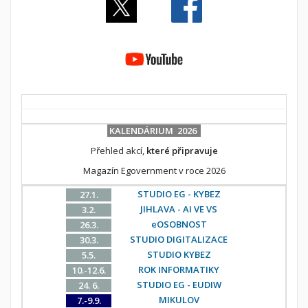
KALENDÁRIUM 2026
Přehled akcí,
které připravuje
Magazín Egovernment v roce 2026
STUDIO EG - KYBEZ
27.1.
JIHLAVA - AI VE VS
3.2.
eOSOBNOST
26.3.
STUDIO DIGITALIZACE
30.3.
STUDIO KYBEZ
5.5.
ROK INFORMATIKY
10.-12.6.
STUDIO EG - EUDIW
24. 6.
MIKULOV
7.-9.9.