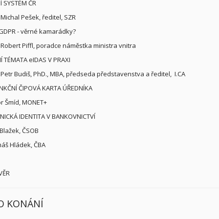
Í SYSTÉM ČR
 Michal Pešek, ředitel, SZR
 GDPR - věrné kamarádky?
. Robert Piffl, poradce náměstka ministra vnitra
Í TÉMATA eIDAS V PRAXI
. Petr Budiš, PhD., MBA, předseda představenstva a ředitel, I.CA
NKČNÍ ČIPOVÁ KARTA ÚŘEDNÍKA
or Šmíd, MONET+
NICKÁ IDENTITA V BANKOVNICTVÍ
 Blažek, ČSOB
áš Hládek, ČBA
VĚR
O KONÁNÍ