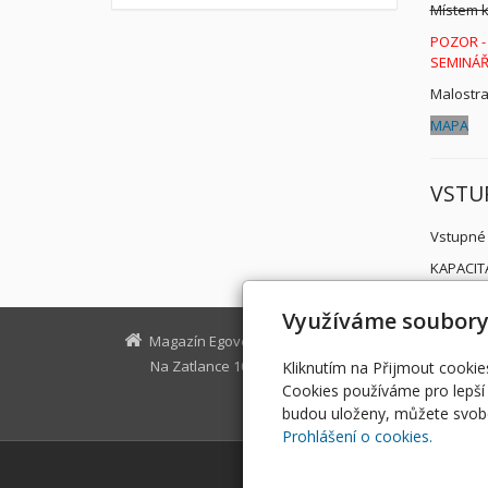
Místem 
POZOR -
SEMINÁŘ
Malostra
MAPA
VSTU
Vstupné 
KAPACIT
Využíváme soubory
Magazín Egovernment
Na Zatlance 10, Praha 5
egovernm
Kliknutím na Přijmout cookie
Cookies používáme pro lepší 
budou uloženy, můžete svobo
Prohlášení o cookies.