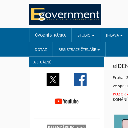
ÚVODNÍ STRÁNKA
STUDIO
JIHLAVA
DOTAZ
REGISTRACE ČTENÁŘE
AKTUÁLNĚ
eIDEN
Praha - 
ve spolu
POZOR -
KONÁNÍ 
KALENDÁRIUM 2026