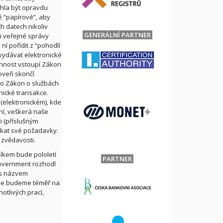
hla být opravdu
é “papírové”, aby
h datech nikoliv
GENERÁLNÍ PARTNER
ti veřejné správy
í pořídit z “pohodlí
vydávat elektronické
innost vstoupí Zákon
roveň skončí
o Zákon o službách
nické transakce.
(elektronickém), kde
í, veškerá naše
i (příslušným
ikat své požadavky.
 zvědavosti.
níkem bude pololetí
PARTNER
government rozhodl
 s názvem
de budeme téměř na
notlivých prací,