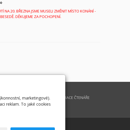
 4
Í NA 20. BŘEZNA JSME MUSELI ZMĚNIT MÍSTO KONÁNÍ -
 BESEDĚ. DĚKUJEME ZA POCHOPENÍ.
K INFORMATIKY
DOTAZ
IKULOV
REGISTRACE ČTENÁŘE
výkonnostní, marketingové).
aci reklam. To jaké cookies
OVERNMENT THE BEST
CHIV MAGAZÍNU