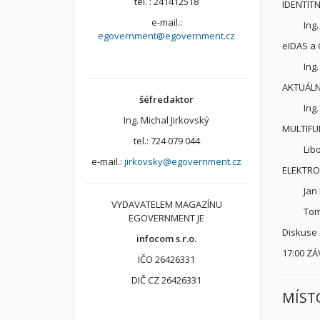
tel. : 241412518
IDENTITN
e-mail.:
Ing.
egovernment@egovernment.cz
eIDAS a
Ing
AKTUÁLN
šéfredaktor
Ing
Ing. Michal Jirkovský
MULTIFU
tel.: 724 079 044
Lib
e-mail.:
jirkovsky@egovernment.cz
ELEKTRO
Jan
VYDAVATELEM MAGAZÍNU
Tom
EGOVERNMENT JE
Diskuse
infocom s.r.o.
17:00 ZÁ
IČO 26426331
DIČ CZ 26426331
MÍST