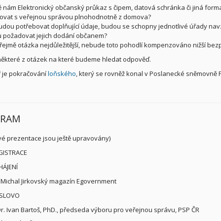
 nám Elektronický občanský průkaz s čipem, datová schránka či jiná forma
ovat s veřejnou správou plnohodnotně z domova?
dou potřebovat doplňující údaje, budou se schopny jednotlivé úřady nav
 požadovat jejich dodání občanem?
ejmě otázka nejdůležitější, nebude toto pohodlí kompenzováno nižší bez
některé z otázek na které budeme hledat odpověď.
 je pokračování
loňského
, který se rovněž konal v Poslanecké sněmovně 
GRAM
ivé prezentace jsou ještě upravovány)
EGISTRACE
HÁJENÍ
. Michal Jirkovský magazín Egovernment
 SLOVO
r. Ivan Bartoš, PhD., předseda výboru pro veřejnou správu, PSP ČR