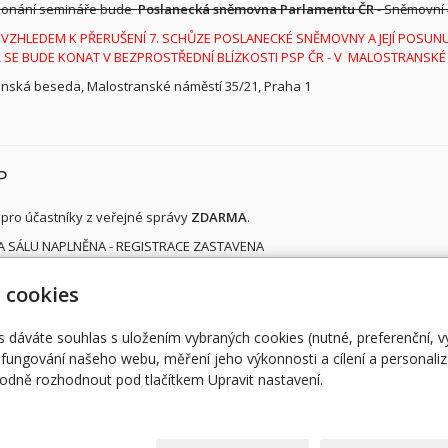
konání semináře bude
Poslanecká sněmovna Parlamentu ČR
- Sněmovní
 VZHLEDEM K PŘERUŠENÍ 7. SCHŮZE POSLANECKÉ SNĚMOVNY A JEJÍ POSUNUT
 SE BUDE KONAT V BEZPROSTŘEDNÍ BLÍZKOSTI PSP ČR - V MALOSTRANSKÉ
nská beseda, Malostranské náměstí 35/21, Praha 1
P
pro účastníky z veřejné správy
ZDARMA
.
A SÁLU NAPLNĚNA - REGISTRACE ZASTAVENA
 cookies
Úvodní stránka
RO
ent@egovernment.cz
STUDIO
M
s dáváte souhlas s uložením vybraných cookies (nutné, preferenční, 
fungování našeho webu, měření jeho výkonnosti a cílení a personaliz
JIHLAVA
EG
dně rozhodnout pod tlačítkem Upravit nastavení.
eOSOBNOST
AR
© 2026
Magazín Egovernment
|
Mapa webu