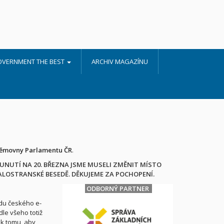
OVERNMENT THE BEST
ARCHIV MAGAZÍNU
sněmovny Parlamentu ČR
.
UNUTÍ NA 20. BŘEZNA JSME MUSELI ZMĚNIT MÍSTO
MALOSTRANSKÉ BESEDĚ. DĚKUJEME ZA POCHOPENÍ.
ODBORNÝ PARTNER
edu českého e-
le všeho totiž
k tomu, aby