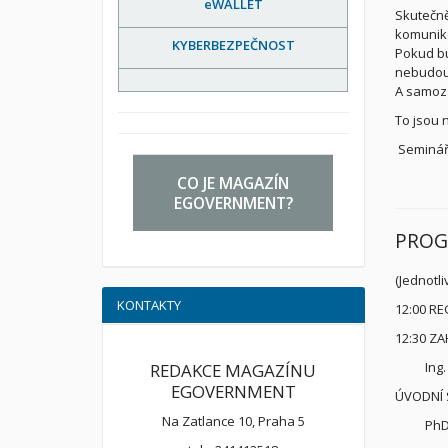
eWALLET
Skutečně
komunik
KYBERBEZPEČNOST
Pokud bu
nebudou
A samozř
To jsou 
Seminář
CO JE MAGAZÍN
EGOVERNMENT?
PRO
(Jednotl
KONTAKTY
12:00 R
12:30 ZA
Ing
REDAKCE MAGAZÍNU
EGOVERNMENT
ÚVODNÍ
Na Zatlance 10, Praha 5
PhD