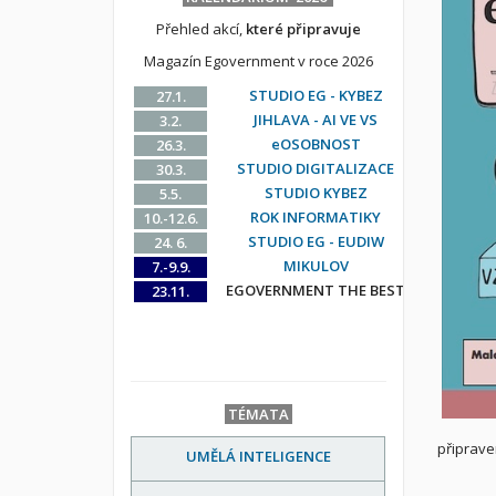
Přehled akcí,
které připravuje
Magazín Egovernment v roce 2026
STUDIO EG - KYBEZ
27.1.
JIHLAVA - AI VE VS
3.2.
eOSOBNOST
26.3.
STUDIO DIGITALIZACE
30.3.
STUDIO KYBEZ
5.5.
ROK INFORMATIKY
10.-12.6.
STUDIO EG - EUDIW
24. 6.
MIKULOV
7.-9.9.
EGOVERNMENT THE BEST
23.11.
TÉMATA
připrave
UMĚLÁ INTELIGENCE