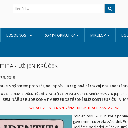
Hledat
EOSOBNOST
ROK INFORMATIKY
MIKULOV
EG
TITA - UŽ JEN KRŮČEK
27.3. 2018
práci s
Výborem pro veřejnou správu a regionální rozvoj Poslanecké 
VZHLEDEM K PŘERUŠENÍ 7. SCHŮZE POSLANECKÉ SNĚMOVNY A JEJÍ POS
- SEMINÁŘ SE BUDE KONAT V BEZPROSTŘEDNÍ BLÍZKOSTI PSP ČR - V 
KAPACITA SÁLU NAPLNĚNA - REGISTRACE ZASTAVENA
Pololetí roku 2018 bude z pohl
governmentu zcela zásadní. Pod
uděláme poslední krůček nutný 