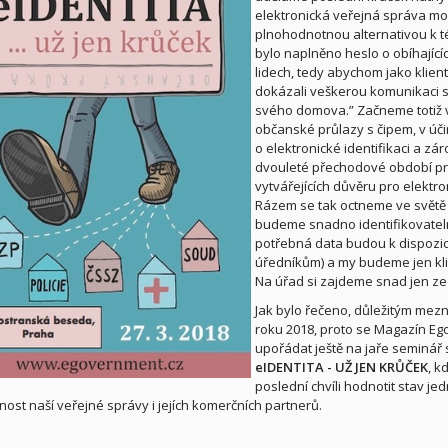
elektronická veřejná správa mo
plnohodnotnou alternativou k t
bylo naplněno heslo o obíhajícíc
lidech, tedy abychom jako klien
dokázali veškerou komunikaci s n
svého domova.” Začneme totiž 
občanské průlazy s čipem, v úč
o elektronické identifikaci a zá
dvouleté přechodové období pr
vytvářejících důvěru pro elektro
Rázem se tak octneme ve světě 
budeme snadno identifikovateln
potřebná data budou k dispozic
úředníkům) a my budeme jen kl
Na úřad si zajdeme snad jen ze
Jak bylo řečeno, důležitým mez
roku 2018, proto se Magazín E
upořádat ještě na jaře seminář
eIDENTITA - UŽ JEN KRŮČEK
, k
poslední chvíli hodnotit stav jed
nost naší veřejné správy i jejích komerčních partnerů.