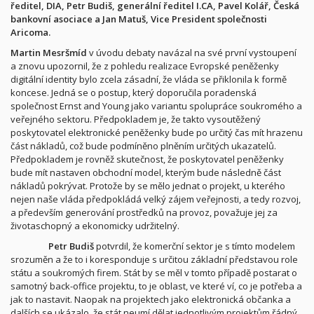
ředitel, DIA, Petr Budiš, generální ředitel I.CA, Pavel Kolář, Česká
bankovní asociace a Jan Matuš, Vice President společnosti
Aricoma.
Martin Mesršmíd
v úvodu debaty navázal na své první vystoupení
a znovu upozornil, že z pohledu realizace Evropské peněženky
digitální identity bylo zcela zásadní, že vláda se přiklonila k formě
koncese. Jedná se o postup, který doporučila poradenská
společnost Ernst and Young jako variantu spolupráce soukromého a
veřejného sektoru. Předpokladem je, že takto vysoutěžený
poskytovatel elektronické peněženky bude po určitý čas mít hrazenu
část nákladů, což bude podmíněno plněním určitých ukazatelů.
Předpokladem je rovněž skutečnost, že poskytovatel peněženky
bude mít nastaven obchodní model, kterým bude následně část
nákladů pokrývat. Protože by se mělo jednat o projekt, u kterého
nejen naše vláda předpokládá velký zájem veřejnosti, a tedy rozvoj,
a především generování prostředků na provoz, považuje jej za
životaschopný a ekonomicky udržitelný.
Petr Budiš
potvrdil, že komerční sektor je s tímto modelem
srozuměn a že to i koresponduje s určitou základní představou role
státu a soukromých firem. Stát by se měl v tomto případě postarat o
samotný back-office projektu, to je oblast, ve které ví, co je potřeba a
jak to nastavit. Naopak na projektech jako elektronická občanka a
dalších se ukázalo, že stát neumí dělat jednotlivým projektům řádný