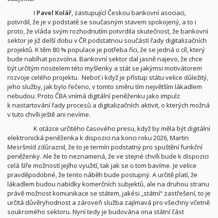
I
Pavel Kolář
, zastupující Českou bankovní asociaci,
potvrdil, že je v podstatě se současným stavem spokojený, a to i
proto, že vláda svým rozhodnutím potvrdila skutečnost, že bankovní
sektor je již delší dobu v ČR podstatnou součástí řady digitalizačních
projektů. K těm 80 % populace je potřeba říci, že se jedná o cíl, který
bude nabíhat pozvolna. Bankovní sektor dal jasně najevo, že chce
být určitým nositelem této myšlenky a stát se jakýmsi motivátorem
rozvoje celého projektu.
Neboť i když je přístup státu velice důležitý,
jeho služby, jak bylo řečeno, v tomto směru tím největším lákadlem
nebudou. Proto ČBA vnímá digitální peněženku jako impulz
k nastartování řady procesů a digitalizačních aktivit, o kterých možná
v tuto chvíli ještě ani nevíme.
K otázce určitého časového presu, když by měla být digitální
elektronická peněženka k dispozici na konci roku 2026, Martin
Mesršmíd zdůraznil, že to je termín podstatný pro spuštění funkční
peněženky. Ale že to neznamená, že ve stejné chvíli bude k dispozici
celá šíře možností jejího využití, tak jak se o tom bavíme. Je velice
pravděpodobné, že tento náběh bude postupný. A určitě platí, že
lákadlem budou nabídky komerčních subjektů, ale na druhou stranu
právě možnost komunikace se státem, jakési „státní“ zastřešení, to je
určitá důvěryhodnost a zároveň služba zajímavá pro všechny včetně
soukromého sektoru. Nyní tedy je budována ona státní část