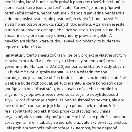
peněženky, která bude sloužit právě k potvrzení různých atributů a
identifikaci, které jsou v „držení“ státu. Zároveň je nutné připravit
certifikační schéma, neboť nebude k dispozici jen jedna peněženka
jednoho poskytovatele, ale postupně, zcela jistě, bude na výběr
z většího množství produktů různých dodavatelů. A zároveň je ještě
nutno dobudovat registr spoléhajících se stran. To jsou v tuto chvíli
zásadní kroky pro samotný důvěryhodný provoz projektu. A
navěšování služeb, které budou lákavé pro občany, to bude tedy
teprve otázkou času.
Jan Matuš
v tomto směru zdůraznil, že celý projekt je vlastně určitým
impulsem pro další v jistém smyslu klientsky orientovaný rozvoj e-
governmentu. Nařízení eIDAS 2.0 jednoznačně říká, že každý občan
EU bude mít svou digitální identitu. A zcela zásadní změna
paradigmatu je v tom, že občan bude mít tuto svou identitu skutečně
u sebe a bude rozhodovat, jak tuto identitu a která konkrétní data
použije, a to bez účasti státu, bez zásahu nějakého centrálního
orgánu. To je opravdu něco nového, na co jsme nebyli doposud
zvyklí. A právě proto je zřejmé, že bez soukromého sektoru, ale ani
bez občanů a případné jejich kritiky a připomínek, není možné
realizovat tento projekt. Kritiku projektu stát většinou vnímá
negativně, ale v tomto případě je nutné to brát jako podnět k posunu
správným směrem, tak aby se jednalo o uživatelsky přívětivý přístup.
Celý problém samozřejmě umocňuje skutečnost, že se nejedná