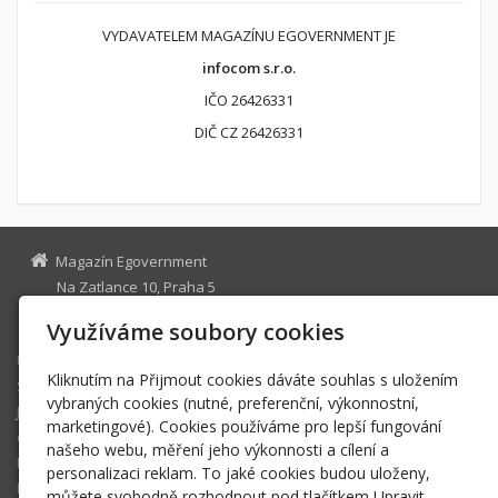
VYDAVATELEM MAGAZÍNU EGOVERNMENT JE
infocom s.r.o.
IČO 26426331
DIČ CZ 26426331
Magazín Egovernment
Na Zatlance 10, Praha 5
egovernment@egovernment.cz
Využíváme soubory cookies
Úvodní stránka
Kliknutím na Přijmout cookies dáváte souhlas s uložením
STUDIO
vybraných cookies (nutné, preferenční, výkonnostní,
JIHLAVA
marketingové). Cookies používáme pro lepší fungování
eOSOBNOST
našeho webu, měření jeho výkonnosti a cílení a
ROK INFORMATIKY
personalizaci reklam. To jaké cookies budou uloženy,
MIKULOV
můžete svobodně rozhodnout pod tlačítkem Upravit