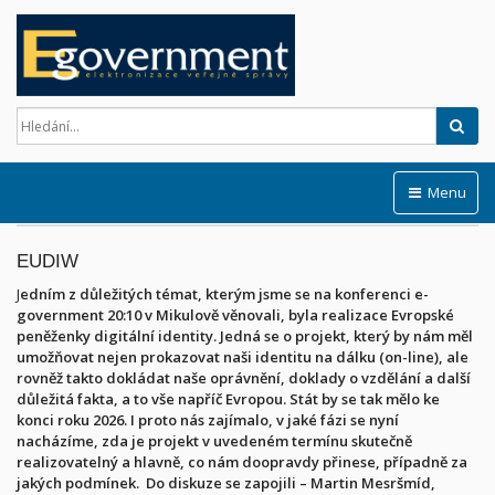
Hled
Menu
EUDIW
J
edním z důležitých témat, kterým jsme se na konferenci e-
government 20:10 v Mikulově věnovali, byla realizace Evropské
peněženky digitální identity. Jedná se o projekt, který by nám měl
umožňovat nejen prokazovat naši identitu na dálku (on-line), ale
rovněž takto dokládat naše oprávnění, doklady o vzdělání a další
důležitá fakta, a to vše napříč Evropou. Stát by se tak mělo ke
konci roku 2026. I proto nás zajímalo, v jaké fázi se nyní
nacházíme, zda je projekt v uvedeném termínu skutečně
realizovatelný a hlavně, co nám doopravdy přinese, případně za
jakých podmínek. Do diskuze se zapojili – Martin Mesršmíd,