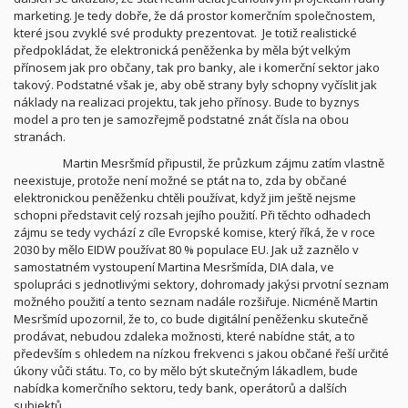
marketing. Je tedy dobře, že dá prostor komerčním společnostem,
které jsou zvyklé své produkty prezentovat.
Je totiž realistické
předpokládat, že elektronická peněženka by měla být velkým
přínosem jak pro občany, tak pro banky, ale i komerční sektor jako
takový. Podstatné však je, aby obě strany byly schopny vyčíslit jak
náklady na realizaci projektu, tak jeho přínosy. Bude to byznys
model a pro ten je samozřejmě podstatné znát čísla na obou
stranách.
Martin Mesršmíd připustil, že průzkum zájmu zatím vlastně
neexistuje, protože není možné se ptát na to, zda by občané
elektronickou peněženku chtěli používat, když jim ještě nejsme
schopni představit celý rozsah jejího použití. Při těchto odhadech
zájmu se tedy vychází z cíle Evropské komise, který říká, že v roce
2030 by mělo EIDW používat 80 % populace EU. Jak už zaznělo v
samostatném vystoupení Martina Mesršmída, DIA dala, ve
spolupráci s jednotlivými sektory, dohromady jakýsi prvotní seznam
možného použití a tento seznam nadále rozšiřuje. Nicméně Martin
Mesršmíd upozornil, že to, co bude digitální peněženku skutečně
prodávat, nebudou zdaleka možnosti, které nabídne stát, a to
především s ohledem na nízkou frekvenci s jakou občané řeší určité
úkony vůči státu. To, co by mělo být skutečným lákadlem, bude
nabídka komerčního sektoru, tedy bank, operátorů a dalších
subjektů.