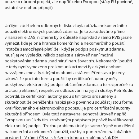
pouze o národní projekt, ale napříč celou Evropou (státy EU povinně,
ostatní se mohou připojit).
Určitým zádrhelem odborných diskuzí byla otázka nekomerčního
použití elektronických podpisů zdarma.
Je to zakódováno přímo
v nařízení eIDAS, nicméně bylo důležité například v rámci RVIS jasně
vymezit, kde je ona hranice komerčního a nekomerčního použití.
Protože samozřejmě platí, že i když je podpis poskytnut zdarma,
musí jej ve výsledku někdo zaplatit a zároveň není možné
poskytováním zdarma „nad míru“ narušovat trh. Nekomerční použití
je tedy nyní vymezeno pro komunikaci mezi fyzickými osobami
navzájem a mezi fyzickými osobami a státem. Představa je tedy
taková, že pro tuto formu použití by certifikační autority měly
poskytovat elektronický podpis občanům zdarma, a to recipročně za
určitou „reklamu“, respektive odkazování na jejich služby. Petr Budiš
potvrdil, že certifikační autority jsou s tím takto srozuměny a
skutečnost, že peněženka nabízí jako povinnou součást jistou formu
kvalifikovaného elektronického podpisu, je pro certifikační autority
skutečně přínosem. Byla totiž nastavena jednotná úroveň napříč
Evropskou unií, kdy tím uznávaným podpisem je právě kvalifikovaný
elektronický podpis. Trochu problematické je samozřejmě ono dělení
na komerční a nekomerční použití, což bylo ponecháno na lokálních
orgánech. V rámci ČR se s řešením tohoto problému však DIA